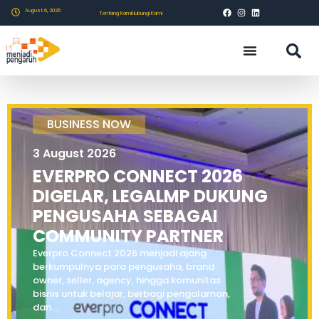
August 6, 2026
Tentang Kami
Hubungi Kami
BUSINESS NOW
3 August 2026
EVERPRO CONNECT 2026
DIGELAR, LEGALMP DUKUNG
PENGUSAHA SEBAGAI
COMMUNITY PARTNER
Everpro Connect 2026 menjadi ajang
berkumpulnya para pengusaha, brand
owner, seller, agency, hingga komunitas
bisnis untuk belajar, berbagi pengalaman,
dan....