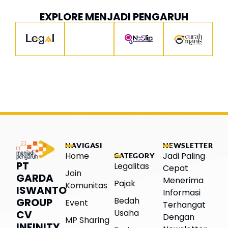
EXPLORE MENJADI PENGARUH
NAVIGASI
NEWSLETTER
Home
Jadi Paling
CATEGORY
PT
Legalitas
Cepat
Join
GARDA
Menerima
Pajak
Komunitas
ISWANTO
Informasi
Bedah
GROUP
Event
Terhangat
Usaha
CV
Dengan
MP Sharing
INFINITY