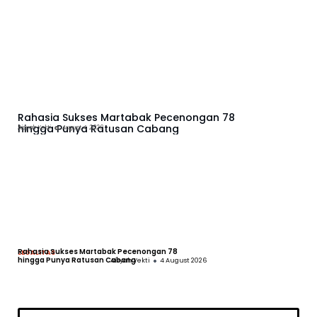
Rahasia Sukses Martabak Pecenongan 78
hingga Punya Ratusan Cabang
Aisyah Yekti
August 4, 2026
Lorem ipsum dolor sit amet consectetur adipiscing elit dolor
Rahasia Sukses Martabak Pecenongan 78
Kapa
LEGALITAS
LEGA
hingga Punya Ratusan Cabang
Leng
Aisyah Yekti
4 August 2026