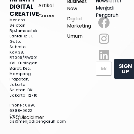
Newsletter
Business
Artikel
DIGITAL
Menjadi
Now
CREATIVE
Pengaruh
Career
Digital
Menara
Marketing
Selatan
BpJamsostek
Umum
Lantai 12
Jl.
Gatot
Subroto,
Kav.38,
RT006/RW001,
Kel. Kuningan
SIGN
Barat, Kec.
UP
Mampang
Prapatan,
Jakarta
Selatan, DKI
Jakarta, 12710
Phone : 0896-
6888-9622
Email :
FAQ
Disclaimer
cs@menjadipengaruh.com