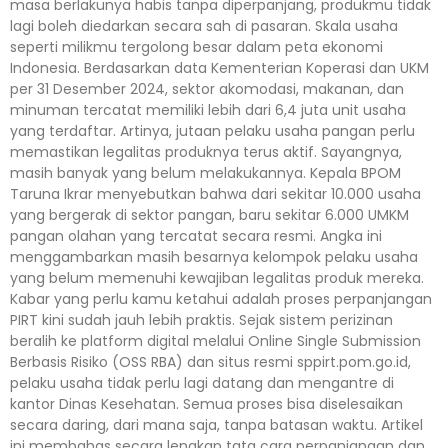
masa berlakunya habis tanpa diperpanjang, produkmu tidak
lagi boleh diedarkan secara sah di pasaran. Skala usaha
seperti milikmu tergolong besar dalam peta ekonomi
Indonesia. Berdasarkan data Kementerian Koperasi dan UKM
per 31 Desember 2024, sektor akomodasi, makanan, dan
minuman tercatat memiliki lebih dari 6,4 juta unit usaha
yang terdaftar. Artinya, jutaan pelaku usaha pangan perlu
memastikan legalitas produknya terus aktif. Sayangnya,
masih banyak yang belum melakukannya. Kepala BPOM
Taruna Ikrar menyebutkan bahwa dari sekitar 10.000 usaha
yang bergerak di sektor pangan, baru sekitar 6.000 UMKM
pangan olahan yang tercatat secara resmi. Angka ini
menggambarkan masih besarnya kelompok pelaku usaha
yang belum memenuhi kewajiban legalitas produk mereka.
Kabar yang perlu kamu ketahui adalah proses perpanjangan
PIRT kini sudah jauh lebih praktis. Sejak sistem perizinan
beralih ke platform digital melalui Online Single Submission
Berbasis Risiko (OSS RBA) dan situs resmi sppirt.pom.go.id,
pelaku usaha tidak perlu lagi datang dan mengantre di
kantor Dinas Kesehatan. Semua proses bisa diselesaikan
secara daring, dari mana saja, tanpa batasan waktu. Artikel
ini membahas secara lengkap tata cara perpanjangan dan