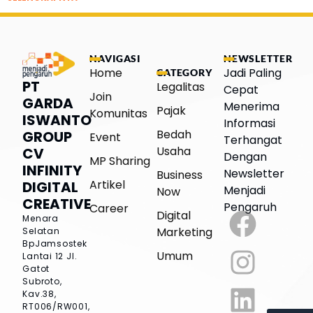
NAVIGASI
NEWSLETTER
Home
Jadi Paling
CATEGORY
PT
Legalitas
Cepat
Join
GARDA
Menerima
Pajak
Komunitas
ISWANTO
Informasi
Bedah
GROUP
Event
Terhangat
Usaha
CV
Dengan
MP Sharing
INFINITY
Newsletter
Business
Artikel
DIGITAL
Menjadi
Now
CREATIVE
Pengaruh
Career
Digital
Menara
Marketing
Selatan
BpJamsostek
Umum
Lantai 12
Jl.
Gatot
Subroto,
Kav.38,
RT006/RW001,