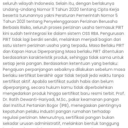
seluruh wilayah Indonesia. Selain itu, dengan berlakunya
Undang-Undang Nomor 11 Tahun 2020 tentang Cipta Kerja
beserta turunannya yakni Peraturan Pemerintah Nomor 5
Tahun 2021 tentang Penyelenggaraan Perizinan Berusaha
Berbasis Risiko, seluruh proses perizinan usaha termasuk PIRT
kini sudah terintegrasi ke dalam sistem OSS RBA. Pengurusan
PIRT tidak lagi berdiri sendiri, melainkan menjadi bagian dari
satu sistem perizinan usaha yang terpadu. Masa Berlaku PIRT
dan Kapan Harus Diperpanjang Masa berlaku PIRT ditentukan
berdasarkan karakteristik produk, sehingga tidak sama untuk
setiap jenis pangan. Berdasarkan ketentuan yang berlaku:
Pengajuan perpanjangan sebaiknya dilakukan sebelum masa
berlaku sertifikat berakhir agar tidak terjadi jeda waktu tanpa
sertifikat aktif. Apabila sertifikat sudah habis dan belum
diperpanjang, secara hukum kamu tidak diperbolehkan
mengedarkan produk hingga sertifikat baru resmi terbit. Prof.
Dr. Ratih Dewanti-Hariyadi, M.Sc., pakar keamanan pangan
dari Institut Pertanian Bogor (IPB), menegaskan pentingnya
kepatuhan pelaku industri pangan rumahan terhadap
regulasi perizinan. Menurutnya, sertifikasi pangan bukan
sekadar urusan administratif, melainkan bentuk tanggung