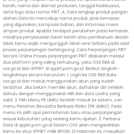
bersih, nama dan alamat produsen, tanggal kadaluarsa,
serta logo atau nomor PIRT. 4. Data lengkap produk pangan
olahan Data ini mencakup nama produk, jenis kemasan
yang digunakan, komposisi bahan, dan informasi masa
simpan produk. Apabila terdapat perubahan pada kemasan,
misalnya penyesuaian berat bersih atau pembaruan desain
label, kamu wajib mengunggah label versi terbaru pada saat
proses perpanjangan berlangsung. Cara Perpanjangan PIRT
Secara Online Proses perpanjangan PIRT dilakukan melalui
dua platform yang saling terhubung, yaitu OSS RBA di
oss.go.id dan SPPIRT di sppirt.pom.go.id. Berikut langkah-
langkahnya secara berurutan: 1. Login ke OSS RBA Buka
oss.go.id dan masuk menggunakan akun yang sudah
terdaftar. Jika belum memiliki akun, daftarkan diri terlebih
dahulu dengan menggunakan NIB dan data usaha yang
valid. 2. Pilih Menu PB UMKU Setelah masuk ke sistem, cari
menu Perizinan Berusaha Berbasis Risiko (PB UMKU). Pada
menu ini, pilih opsi permohonan baru atau perpanjangan
sesuai kebutuhan yang sedang kamu ajukan. 3. Perbarui
Data di sppirt.pom.go.id Sistem OSS akan mengarahkan
kamu ke situs SPPIRT milik BPOM. Di halaman ini, masukkan