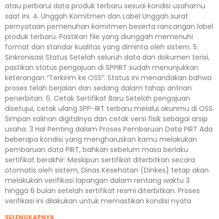
atau perbarui data produk terbaru sesuai kondisi usahamu
saat ini. 4. Unggah Komitmen dan Label Unggah surat
pernyataan pemenuhan komitmen beserta rancangan label
produk terbaru. Pastikan file yang diunggah memenuhi
format dan standar kualitas yang diminta oleh sistem. 5.
Sinkronisasi Status Setelah seluruh data dan dokumen terisi,
pastikan status pengajuan di SPPIRT sudah menunjukkan
keterangan “Terkirim ke OSS”. Status ini menandakan bahwa
proses telah berjalan dan sedang dalam tahap antrian
penerbitan. 6. Cetak Sertifikat Baru Setelah pengajuan
disetujui, cetak ulang SPP-IRT terbaru melalui akunmu di OSS.
Simpan salinan digitalnya dan cetak versi fisik sebagai arsip
usaha. 3 Hal Penting dalam Proses Pembaruan Data PIRT Ada
beberapa kondisi yang mengharuskan kamu melakukan
pembaruan data PIRT, bahkan sebelum masa berlaku
sertifikat berakhir: Meskipun sertifikat diterbitkan secara
otomatis oleh sistem, Dinas Kesehatan (Dinkes) tetap akan
melakukan verifikasi lapangan dalam rentang waktu 3
hingga 6 bulan setelah sertifikat resmi diterbitkan. Proses
verifikasi ini dilakukan untuk memastikan kondisi nyata
SELENGKAPNYA