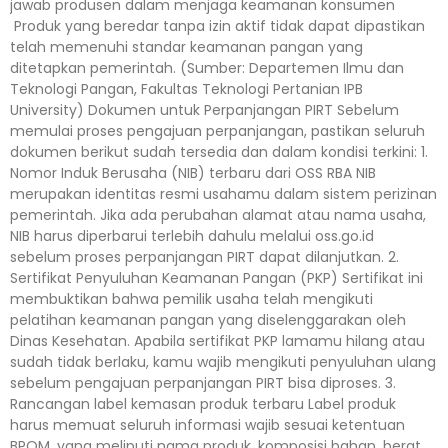
jawab produsen dalam menjaga keamanan konsumen
Produk yang beredar tanpa izin aktif tidak dapat dipastikan
telah memenuhi standar keamanan pangan yang
ditetapkan pemerintah. (Sumber: Departemen Ilmu dan
Teknologi Pangan, Fakultas Teknologi Pertanian IPB
University) Dokumen untuk Perpanjangan PIRT Sebelum
memulai proses pengajuan perpanjangan, pastikan seluruh
dokumen berikut sudah tersedia dan dalam kondisi terkini: 1.
Nomor Induk Berusaha (NIB) terbaru dari OSS RBA NIB
merupakan identitas resmi usahamu dalam sistem perizinan
pemerintah. Jika ada perubahan alamat atau nama usaha,
NIB harus diperbarui terlebih dahulu melalui oss.go.id
sebelum proses perpanjangan PIRT dapat dilanjutkan. 2.
Sertifikat Penyuluhan Keamanan Pangan (PKP) Sertifikat ini
membuktikan bahwa pemilik usaha telah mengikuti
pelatihan keamanan pangan yang diselenggarakan oleh
Dinas Kesehatan. Apabila sertifikat PKP lamamu hilang atau
sudah tidak berlaku, kamu wajib mengikuti penyuluhan ulang
sebelum pengajuan perpanjangan PIRT bisa diproses. 3.
Rancangan label kemasan produk terbaru Label produk
harus memuat seluruh informasi wajib sesuai ketentuan
BPOM, yang meliputi nama produk, komposisi bahan, berat