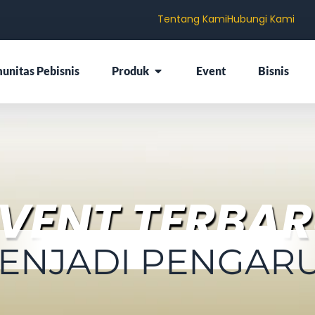
Tentang Kami
Hubungi Kami
unitas Pebisnis
Produk
Event
Bisnis
VENT TERBA
ENJADI PENGAR