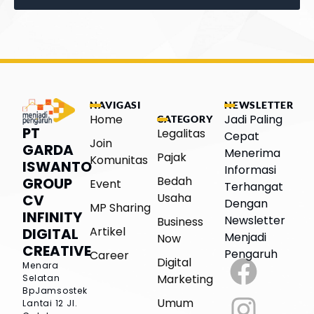
NAVIGASI
NEWSLETTER
Home
Jadi Paling
CATEGORY
PT
Legalitas
Cepat
Join
GARDA
Menerima
Pajak
Komunitas
ISWANTO
Informasi
Bedah
GROUP
Event
Terhangat
Usaha
CV
Dengan
MP Sharing
INFINITY
Newsletter
Business
Artikel
DIGITAL
Menjadi
Now
CREATIVE
Pengaruh
Career
Digital
Menara
Marketing
Selatan
BpJamsostek
Umum
Lantai 12
Jl.