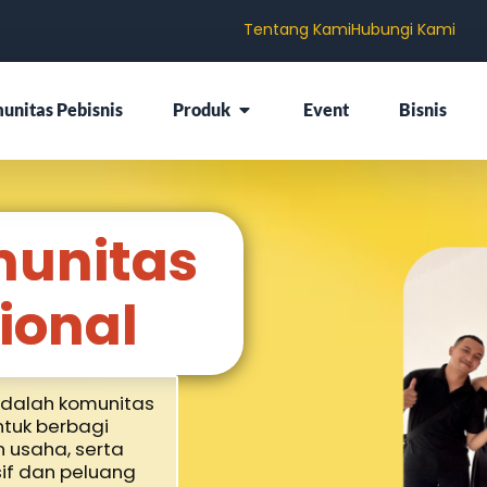
Tentang Kami
Hubungi Kami
unitas Pebisnis
Produk
Event
Bisnis
unitas
ional
adalah komunitas
tuk berbagi
usaha, serta
if dan peluang