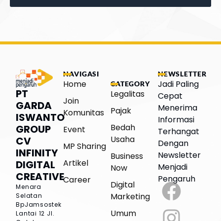
NAVIGASI
NEWSLETTER
Home
Jadi Paling
CATEGORY
PT
Legalitas
Cepat
Join
GARDA
Menerima
Pajak
Komunitas
ISWANTO
Informasi
Bedah
GROUP
Event
Terhangat
Usaha
CV
Dengan
MP Sharing
INFINITY
Newsletter
Business
Artikel
DIGITAL
Menjadi
Now
CREATIVE
Pengaruh
Career
Digital
Menara
Marketing
Selatan
BpJamsostek
Umum
Lantai 12
Jl.