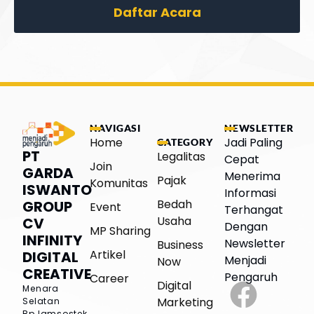
Daftar Acara
NAVIGASI
NEWSLETTER
Home
Jadi Paling
CATEGORY
PT
Legalitas
Cepat
Join
GARDA
Menerima
Pajak
Komunitas
ISWANTO
Informasi
Bedah
GROUP
Event
Terhangat
Usaha
CV
Dengan
MP Sharing
INFINITY
Newsletter
Business
Artikel
DIGITAL
Menjadi
Now
CREATIVE
Pengaruh
Career
Digital
Menara
Marketing
Selatan
BpJamsostek