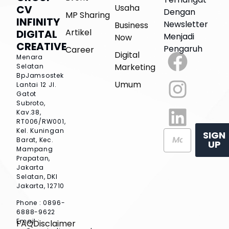
Usaha
CV
Dengan
MP Sharing
INFINITY
Newsletter
Business
Artikel
DIGITAL
Menjadi
Now
CREATIVE
Pengaruh
Career
Digital
Menara
Marketing
Selatan
BpJamsostek
Umum
Lantai 12
Jl.
Gatot
Subroto,
Kav.38,
RT006/RW001,
Kel. Kuningan
SIGN
Barat, Kec.
UP
Mampang
Prapatan,
Jakarta
Selatan, DKI
Jakarta, 12710
Phone : 0896-
6888-9622
Email :
FAQ
Disclaimer