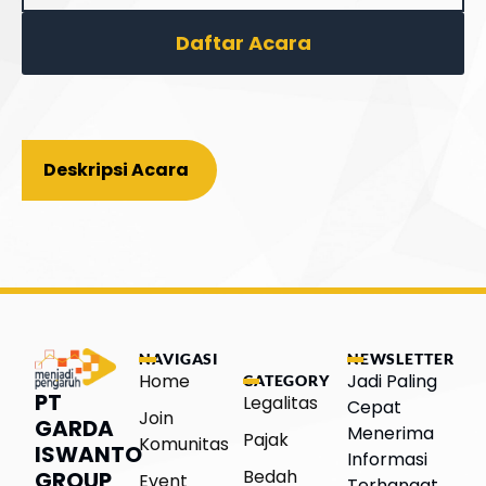
Daftar Acara
Deskripsi Acara
NAVIGASI
NEWSLETTER
Home
Jadi Paling
CATEGORY
PT
Legalitas
Cepat
Join
GARDA
Menerima
Pajak
Komunitas
ISWANTO
Informasi
Bedah
GROUP
Event
Terhangat