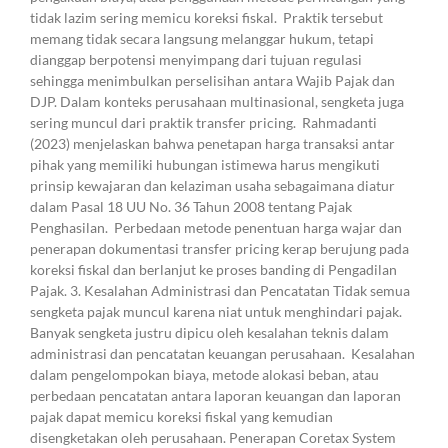
tidak lazim sering memicu koreksi fiskal. Praktik tersebut
memang tidak secara langsung melanggar hukum, tetapi
dianggap berpotensi menyimpang dari tujuan regulasi
sehingga menimbulkan perselisihan antara Wajib Pajak dan
DJP. Dalam konteks perusahaan multinasional, sengketa juga
sering muncul dari praktik transfer pricing. Rahmadanti
(2023) menjelaskan bahwa penetapan harga transaksi antar
pihak yang memiliki hubungan istimewa harus mengikuti
prinsip kewajaran dan kelaziman usaha sebagaimana diatur
dalam Pasal 18 UU No. 36 Tahun 2008 tentang Pajak
Penghasilan. Perbedaan metode penentuan harga wajar dan
penerapan dokumentasi transfer pricing kerap berujung pada
koreksi fiskal dan berlanjut ke proses banding di Pengadilan
Pajak. 3. Kesalahan Administrasi dan Pencatatan Tidak semua
sengketa pajak muncul karena niat untuk menghindari pajak.
Banyak sengketa justru dipicu oleh kesalahan teknis dalam
administrasi dan pencatatan keuangan perusahaan. Kesalahan
dalam pengelompokan biaya, metode alokasi beban, atau
perbedaan pencatatan antara laporan keuangan dan laporan
pajak dapat memicu koreksi fiskal yang kemudian
disengketakan oleh perusahaan. Penerapan Coretax System