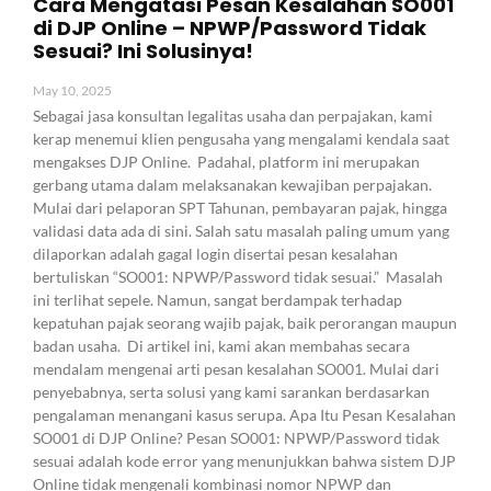
Cara Mengatasi Pesan Kesalahan SO001
di DJP Online – NPWP/Password Tidak
Sesuai? Ini Solusinya!
May 10, 2025
Sebagai jasa konsultan legalitas usaha dan perpajakan, kami
kerap menemui klien pengusaha yang mengalami kendala saat
mengakses DJP Online. Padahal, platform ini merupakan
gerbang utama dalam melaksanakan kewajiban perpajakan.
Mulai dari pelaporan SPT Tahunan, pembayaran pajak, hingga
validasi data ada di sini. Salah satu masalah paling umum yang
dilaporkan adalah gagal login disertai pesan kesalahan
bertuliskan “SO001: NPWP/Password tidak sesuai.” Masalah
ini terlihat sepele. Namun, sangat berdampak terhadap
kepatuhan pajak seorang wajib pajak, baik perorangan maupun
badan usaha. Di artikel ini, kami akan membahas secara
mendalam mengenai arti pesan kesalahan SO001. Mulai dari
penyebabnya, serta solusi yang kami sarankan berdasarkan
pengalaman menangani kasus serupa. Apa Itu Pesan Kesalahan
SO001 di DJP Online? Pesan SO001: NPWP/Password tidak
sesuai adalah kode error yang menunjukkan bahwa sistem DJP
Online tidak mengenali kombinasi nomor NPWP dan