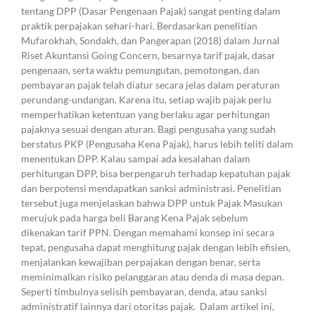
tentang DPP (Dasar Pengenaan Pajak) sangat penting dalam
praktik perpajakan sehari-hari. Berdasarkan penelitian
Mufarokhah, Sondakh, dan Pangerapan (2018) dalam Jurnal
Riset Akuntansi Going Concern, besarnya tarif pajak, dasar
pengenaan, serta waktu pemungutan, pemotongan, dan
pembayaran pajak telah diatur secara jelas dalam peraturan
perundang-undangan. Karena itu, setiap wajib pajak perlu
memperhatikan ketentuan yang berlaku agar perhitungan
pajaknya sesuai dengan aturan. Bagi pengusaha yang sudah
berstatus PKP (Pengusaha Kena Pajak), harus lebih teliti dalam
menentukan DPP. Kalau sampai ada kesalahan dalam
perhitungan DPP, bisa berpengaruh terhadap kepatuhan pajak
dan berpotensi mendapatkan sanksi administrasi. Penelitian
tersebut juga menjelaskan bahwa DPP untuk Pajak Masukan
merujuk pada harga beli Barang Kena Pajak sebelum
dikenakan tarif PPN. Dengan memahami konsep ini secara
tepat, pengusaha dapat menghitung pajak dengan lebih efisien,
menjalankan kewajiban perpajakan dengan benar, serta
meminimalkan risiko pelanggaran atau denda di masa depan.
Seperti timbulnya selisih pembayaran, denda, atau sanksi
administratif lainnya dari otoritas pajak. Dalam artikel ini,