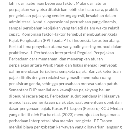
lahir dari gabungan beberapa faktor. Mulai dari aturan
perpajakan yang bisa ditafsirkan lebih dari satu cara, praktik
pengelolaan pajak yang cenderung agresif, kesalahan dalam
administrasi, kondisi operasional perusahaan yang dinamis,
sampai perubahan kebijakan yang terjadi dalam waktu relatif
cepat. Kombinasi faktor-faktor tersebut membuat sengketa
Pajak Penghasilan (PPh) pada PT di Indonesia terus berulang.
Berikut lima penyebab utama yang paling sering muncul dalam
praktiknya. 1. Perbedaan Interpretasi Regulasi Perpajakan
Perbedaan cara memahami dan menerapkan aturan
perpajakan antara Wajib Pajak dan fiskus menjadi penyebab
paling mendasar terjadinya sengketa pajak. Banyak ketentuan
pajak ditulis dengan redaksi yang masih membuka ruang
penafsiran ganda, sehingga perusahaan merasa sudah patuh.
Sementara DJP menilai ada kewajiban pajak yang belum
dipenuhi secara tepat. Perbedaan sudut pandang ini biasanya
muncul saat pemeriksaan pajak atau saat penentuan objek dan
dasar pengenaan pajak. Kasus PT Taspen (Persero) KCU Medan
yang diteliti oleh Purba et al. (2023) menunjukkan bagaimana
perbedaan interpretasi bisa memicu sengketa. PT Taspen
menilai biaya pengobatan karyawan yang dibayarkan langsung