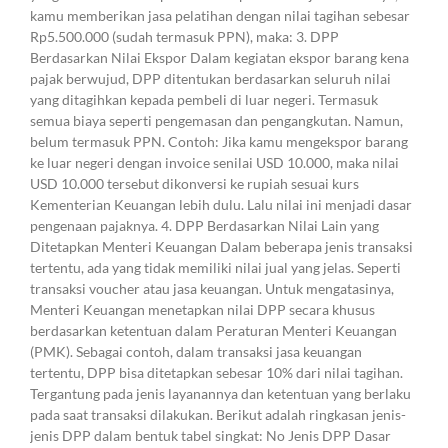
kamu memberikan jasa pelatihan dengan nilai tagihan sebesar
Rp5.500.000 (sudah termasuk PPN), maka: 3. DPP
Berdasarkan Nilai Ekspor Dalam kegiatan ekspor barang kena
pajak berwujud, DPP ditentukan berdasarkan seluruh nilai
yang ditagihkan kepada pembeli di luar negeri. Termasuk
semua biaya seperti pengemasan dan pengangkutan. Namun,
belum termasuk PPN. Contoh: Jika kamu mengekspor barang
ke luar negeri dengan invoice senilai USD 10.000, maka nilai
USD 10.000 tersebut dikonversi ke rupiah sesuai kurs
Kementerian Keuangan lebih dulu. Lalu nilai ini menjadi dasar
pengenaan pajaknya. 4. DPP Berdasarkan Nilai Lain yang
Ditetapkan Menteri Keuangan Dalam beberapa jenis transaksi
tertentu, ada yang tidak memiliki nilai jual yang jelas. Seperti
transaksi voucher atau jasa keuangan. Untuk mengatasinya,
Menteri Keuangan menetapkan nilai DPP secara khusus
berdasarkan ketentuan dalam Peraturan Menteri Keuangan
(PMK). Sebagai contoh, dalam transaksi jasa keuangan
tertentu, DPP bisa ditetapkan sebesar 10% dari nilai tagihan.
Tergantung pada jenis layanannya dan ketentuan yang berlaku
pada saat transaksi dilakukan. Berikut adalah ringkasan jenis-
jenis DPP dalam bentuk tabel singkat: No Jenis DPP Dasar