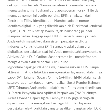
cukup umum terjadi. Namun, sebelum kita membahas cara
mengatasinya, mari pahami dulu apa sebenarnya EFIN itu dan
mengapa nomor ini begitu penting. EFIN, singkatan dari
Electronic Filing Identification Number, adalah nomor
identitas digital unik yang diterbitkan oleh Direktorat Jenderal
Pajak (DJP) untuk setiap Wajib Pajak, baik orang pribadi
maupun badan. Anggap saja EFIN ini seperti ‘kunci’ pribadi
Anda untuk masuk ke dalam sistem perpajakan digital
Indonesia. Fungsi utama EFIN sangat krusial dalam era
digitalisasi perpajakan saat ini. Anda membutuhkannya untuk:
Aktivasi Akun DJP Online: Saat pertama kali mendaftar atau
mengaktifkan akun di portal DJP Online
(djponline.pajak.go.id), Anda wajib memasukkan EFIN. Tanpa
aktivasi ini, Anda tidak bisa menggunakan layanan di dalamnya.
Lapor SPT Tahunan Secara Online (e-Filing): EFIN adalah salah
satu syarat untuk dapat menyampaikan Surat Pemberitahuan
(SPT) Tahunan Anda melalui platform e-Filing yang disediakan
DJP atau Penyedia Jasa Aplikasi Perpajakan (PJAP) lainnya.
Akses Layanan Pajak Digital Lainnya: EFIN juga seringkali
diperlukan untuk mengakses berbagai fitur dan layanan
perpajakan elektronik lain yang terus dikembangkan oleh DJP.