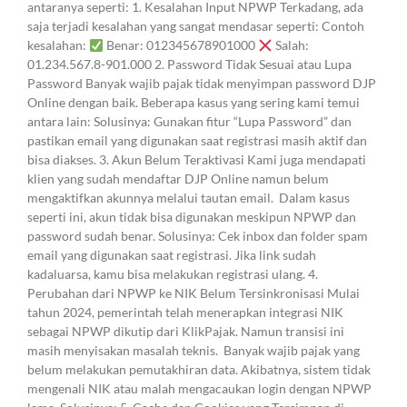
antaranya seperti: 1. Kesalahan Input NPWP Terkadang, ada
saja terjadi kesalahan yang sangat mendasar seperti: Contoh
kesalahan:
Benar: 012345678901000
Salah:
01.234.567.8-901.000 2. Password Tidak Sesuai atau Lupa
Password Banyak wajib pajak tidak menyimpan password DJP
Online dengan baik. Beberapa kasus yang sering kami temui
antara lain: Solusinya: Gunakan fitur “Lupa Password” dan
pastikan email yang digunakan saat registrasi masih aktif dan
bisa diakses. 3. Akun Belum Teraktivasi Kami juga mendapati
klien yang sudah mendaftar DJP Online namun belum
mengaktifkan akunnya melalui tautan email. Dalam kasus
seperti ini, akun tidak bisa digunakan meskipun NPWP dan
password sudah benar. Solusinya: Cek inbox dan folder spam
email yang digunakan saat registrasi. Jika link sudah
kadaluarsa, kamu bisa melakukan registrasi ulang. 4.
Perubahan dari NPWP ke NIK Belum Tersinkronisasi Mulai
tahun 2024, pemerintah telah menerapkan integrasi NIK
sebagai NPWP dikutip dari KlikPajak. Namun transisi ini
masih menyisakan masalah teknis. Banyak wajib pajak yang
belum melakukan pemutakhiran data. Akibatnya, sistem tidak
mengenali NIK atau malah mengacaukan login dengan NPWP