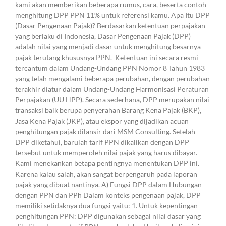
kami akan memberikan beberapa rumus, cara, beserta contoh
menghitung DPP PPN 11% untuk referensi kamu. Apa Itu DPP
(Dasar Pengenaan Pajak)? Berdasarkan ketentuan perpajakan
yang berlaku di Indonesia, Dasar Pengenaan Pajak (DPP)
adalah nilai yang menjadi dasar untuk menghitung besarnya
pajak terutang khususnya PPN. Ketentuan ini secara resmi
tercantum dalam Undang-Undang PPN Nomor 8 Tahun 1983
yang telah mengalami beberapa perubahan, dengan perubahan
terakhir diatur dalam Undang-Undang Harmonisasi Peraturan
Perpajakan (UU HPP). Secara sederhana, DPP merupakan nilai
transaksi baik berupa penyerahan Barang Kena Pajak (BKP),
Jasa Kena Pajak (JKP), atau ekspor yang dijadikan acuan
penghitungan pajak dilansir dari MSM Consulting. Setelah
DPP diketahui, barulah tarif PPN dikalikan dengan DPP
tersebut untuk memperoleh nilai pajak yang harus dibayar.
Kami menekankan betapa pentingnya menentukan DPP ini.
Karena kalau salah, akan sangat berpengaruh pada laporan
pajak yang dibuat nantinya. A) Fungsi DPP dalam Hubungan
dengan PPN dan PPh Dalam konteks pengenaan pajak, DPP
memiliki setidaknya dua fungsi yaitu: 1. Untuk kepentingan
penghitungan PPN: DPP digunakan sebagai nilai dasar yang