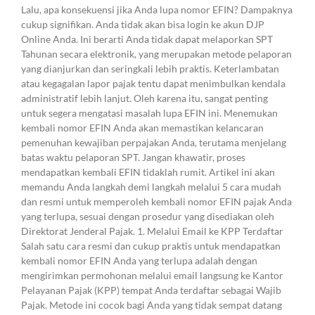
Lalu, apa konsekuensi jika Anda lupa nomor EFIN? Dampaknya
cukup signifikan. Anda tidak akan bisa login ke akun DJP
Online Anda. Ini berarti Anda tidak dapat melaporkan SPT
Tahunan secara elektronik, yang merupakan metode pelaporan
yang dianjurkan dan seringkali lebih praktis. Keterlambatan
atau kegagalan lapor pajak tentu dapat menimbulkan kendala
administratif lebih lanjut. Oleh karena itu, sangat penting
untuk segera mengatasi masalah lupa EFIN ini. Menemukan
kembali nomor EFIN Anda akan memastikan kelancaran
pemenuhan kewajiban perpajakan Anda, terutama menjelang
batas waktu pelaporan SPT. Jangan khawatir, proses
mendapatkan kembali EFIN tidaklah rumit. Artikel ini akan
memandu Anda langkah demi langkah melalui 5 cara mudah
dan resmi untuk memperoleh kembali nomor EFIN pajak Anda
yang terlupa, sesuai dengan prosedur yang disediakan oleh
Direktorat Jenderal Pajak. 1. Melalui Email ke KPP Terdaftar
Salah satu cara resmi dan cukup praktis untuk mendapatkan
kembali nomor EFIN Anda yang terlupa adalah dengan
mengirimkan permohonan melalui email langsung ke Kantor
Pelayanan Pajak (KPP) tempat Anda terdaftar sebagai Wajib
Pajak. Metode ini cocok bagi Anda yang tidak sempat datang