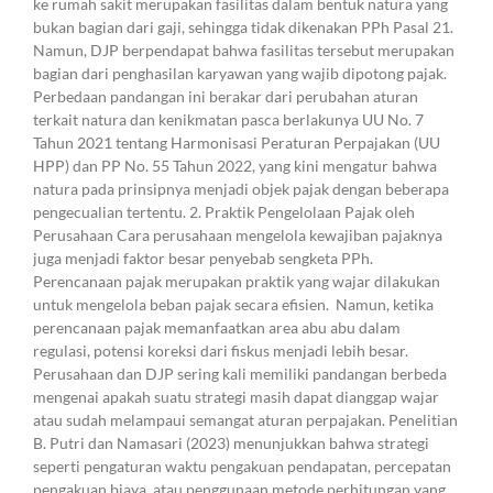
ke rumah sakit merupakan fasilitas dalam bentuk natura yang
bukan bagian dari gaji, sehingga tidak dikenakan PPh Pasal 21.
Namun, DJP berpendapat bahwa fasilitas tersebut merupakan
bagian dari penghasilan karyawan yang wajib dipotong pajak.
Perbedaan pandangan ini berakar dari perubahan aturan
terkait natura dan kenikmatan pasca berlakunya UU No. 7
Tahun 2021 tentang Harmonisasi Peraturan Perpajakan (UU
HPP) dan PP No. 55 Tahun 2022, yang kini mengatur bahwa
natura pada prinsipnya menjadi objek pajak dengan beberapa
pengecualian tertentu. 2. Praktik Pengelolaan Pajak oleh
Perusahaan Cara perusahaan mengelola kewajiban pajaknya
juga menjadi faktor besar penyebab sengketa PPh.
Perencanaan pajak merupakan praktik yang wajar dilakukan
untuk mengelola beban pajak secara efisien. Namun, ketika
perencanaan pajak memanfaatkan area abu abu dalam
regulasi, potensi koreksi dari fiskus menjadi lebih besar.
Perusahaan dan DJP sering kali memiliki pandangan berbeda
mengenai apakah suatu strategi masih dapat dianggap wajar
atau sudah melampaui semangat aturan perpajakan. Penelitian
B. Putri dan Namasari (2023) menunjukkan bahwa strategi
seperti pengaturan waktu pengakuan pendapatan, percepatan
pengakuan biaya, atau penggunaan metode perhitungan yang