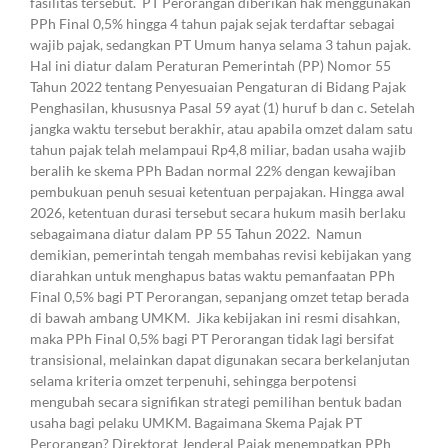
fasilitas tersebut. PT Perorangan diberikan hak menggunakan
PPh Final 0,5% hingga 4 tahun pajak sejak terdaftar sebagai
wajib pajak, sedangkan PT Umum hanya selama 3 tahun pajak.
Hal ini diatur dalam Peraturan Pemerintah (PP) Nomor 55
Tahun 2022 tentang Penyesuaian Pengaturan di Bidang Pajak
Penghasilan, khususnya Pasal 59 ayat (1) huruf b dan c. Setelah
jangka waktu tersebut berakhir, atau apabila omzet dalam satu
tahun pajak telah melampaui Rp4,8 miliar, badan usaha wajib
beralih ke skema PPh Badan normal 22% dengan kewajiban
pembukuan penuh sesuai ketentuan perpajakan. Hingga awal
2026, ketentuan durasi tersebut secara hukum masih berlaku
sebagaimana diatur dalam PP 55 Tahun 2022. Namun
demikian, pemerintah tengah membahas revisi kebijakan yang
diarahkan untuk menghapus batas waktu pemanfaatan PPh
Final 0,5% bagi PT Perorangan, sepanjang omzet tetap berada
di bawah ambang UMKM. Jika kebijakan ini resmi disahkan,
maka PPh Final 0,5% bagi PT Perorangan tidak lagi bersifat
transisional, melainkan dapat digunakan secara berkelanjutan
selama kriteria omzet terpenuhi, sehingga berpotensi
mengubah secara signifikan strategi pemilihan bentuk badan
usaha bagi pelaku UMKM. Bagaimana Skema Pajak PT
Perorangan? Direktorat Jenderal Pajak menempatkan PPh