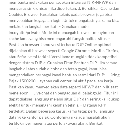
membantu melakukan pengecekan integrasi NIK-NPWP dan
mengurus sinkronisasi jika diperlukan. d. Bersihkan Cache dan
Cookies Browser Kesalahan teknis pada browser juga bisa
menyebabkan kegagalan login. Untuk mengatasinya, kamu bisa
melakukan langkah berikut: – Gunakan mode
incognito/private: Mode ini mencegah browser menyimpan
cache lama yang bisa memengaruhi fungsionalitas situs. –
Pastikan browser kamu versi terbaru: DJP Online optimal
dijalankan di browser seperti Google Chrome, Mozilla Firefox,
atau Safari versi terkini. Versi lama mungkin tidak kompatibel
dengan sistem DJP. e. Gunakan Fitur Bantuan DJP Jika semua
langkah di atas sudah dicoba dan tetap gagal, kamu bisa
mengandalkan berbagai kanal bantuan resmi dari DJP: – Kring
Pajak 1500200: Layanan call center ini aktif pada jam kerja.
Pastikan kamu menyediakan data seperti NPWP dan NIK saat
menelepon. – Live chat dan pengaduan di pajak.go.id: Fitur ini
dapat diakses langsung melalui situs DJP, dan sering kali cukup
efektif untuk menangani keluhan teknis. – Datangi KPP
terdekat: Dalam beberapa kasus, kamu tetap perlu langsung
datang ke kantor pajak. Contohnya jika ada masalah akun
terblokir permanen atau perlu aktivasi ulang. Berikut