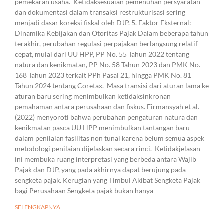
pemekaran usaha. Ketidaksesuaian pemenuhan persyaratan
dan dokumentasi dalam transaksi restrukturisasi sering
menjadi dasar koreksi fiskal oleh DJP. 5. Faktor Eksternal:
Dinamika Kebijakan dan Otoritas Pajak Dalam beberapa tahun
terakhir, perubahan regulasi perpajakan berlangsung relatif
cepat, mulai dari UU HPP, PP No. 55 Tahun 2022 tentang
natura dan kenikmatan, PP No. 58 Tahun 2023 dan PMK No.
168 Tahun 2023 terkait PPh Pasal 21, hingga PMK No. 81
Tahun 2024 tentang Coretax. Masa transisi dari aturan lama ke
aturan baru sering menimbulkan ketidaksinkronan
pemahaman antara perusahaan dan fiskus. Firmansyah et al.
(2022) menyoroti bahwa perubahan pengaturan natura dan
kenikmatan pasca UU HPP menimbulkan tantangan baru
dalam penilaian fasilitas non tunai karena belum semua aspek
metodologi penilaian dijelaskan secara rinci. Ketidakjelasan
ini membuka ruang interpretasi yang berbeda antara Wajib
Pajak dan DJP, yang pada akhirnya dapat berujung pada
sengketa pajak. Kerugian yang Timbul Akibat Sengketa Pajak
bagi Perusahaan Sengketa pajak bukan hanya
SELENGKAPNYA