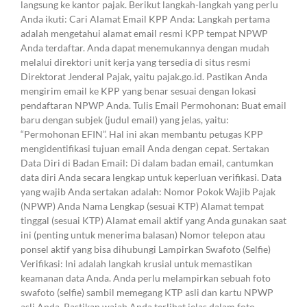
langsung ke kantor pajak. Berikut langkah-langkah yang perlu
Anda ikuti: Cari Alamat Email KPP Anda: Langkah pertama
adalah mengetahui alamat email resmi KPP tempat NPWP
Anda terdaftar. Anda dapat menemukannya dengan mudah
melalui direktori unit kerja yang tersedia di situs resmi
Direktorat Jenderal Pajak, yaitu pajak.go.id. Pastikan Anda
mengirim email ke KPP yang benar sesuai dengan lokasi
pendaftaran NPWP Anda. Tulis Email Permohonan: Buat email
baru dengan subjek (judul email) yang jelas, yaitu:
“Permohonan EFIN”. Hal ini akan membantu petugas KPP
mengidentifikasi tujuan email Anda dengan cepat. Sertakan
Data Diri di Badan Email: Di dalam badan email, cantumkan
data diri Anda secara lengkap untuk keperluan verifikasi. Data
yang wajib Anda sertakan adalah: Nomor Pokok Wajib Pajak
(NPWP) Anda Nama Lengkap (sesuai KTP) Alamat tempat
tinggal (sesuai KTP) Alamat email aktif yang Anda gunakan saat
ini (penting untuk menerima balasan) Nomor telepon atau
ponsel aktif yang bisa dihubungi Lampirkan Swafoto (Selfie)
Verifikasi: Ini adalah langkah krusial untuk memastikan
keamanan data Anda. Anda perlu melampirkan sebuah foto
swafoto (selfie) sambil memegang KTP asli dan kartu NPWP
asli Anda. Pastikan wajah Anda terlihat jelas dalam foto