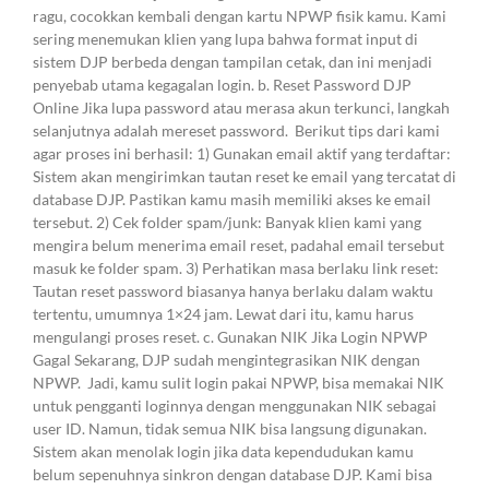
ragu, cocokkan kembali dengan kartu NPWP fisik kamu. Kami
sering menemukan klien yang lupa bahwa format input di
sistem DJP berbeda dengan tampilan cetak, dan ini menjadi
penyebab utama kegagalan login. b. Reset Password DJP
Online Jika lupa password atau merasa akun terkunci, langkah
selanjutnya adalah mereset password. Berikut tips dari kami
agar proses ini berhasil: 1) Gunakan email aktif yang terdaftar:
Sistem akan mengirimkan tautan reset ke email yang tercatat di
database DJP. Pastikan kamu masih memiliki akses ke email
tersebut. 2) Cek folder spam/junk: Banyak klien kami yang
mengira belum menerima email reset, padahal email tersebut
masuk ke folder spam. 3) Perhatikan masa berlaku link reset:
Tautan reset password biasanya hanya berlaku dalam waktu
tertentu, umumnya 1×24 jam. Lewat dari itu, kamu harus
mengulangi proses reset. c. Gunakan NIK Jika Login NPWP
Gagal Sekarang, DJP sudah mengintegrasikan NIK dengan
NPWP. Jadi, kamu sulit login pakai NPWP, bisa memakai NIK
untuk pengganti loginnya dengan menggunakan NIK sebagai
user ID. Namun, tidak semua NIK bisa langsung digunakan.
Sistem akan menolak login jika data kependudukan kamu
belum sepenuhnya sinkron dengan database DJP. Kami bisa