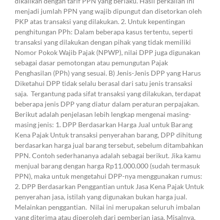
dikalikan dengan tarif PPN yang berlaku. Hasil perkalian ini
menjadi jumlah PPN yang wajib dipungut dan disetorkan oleh
PKP atas transaksi yang dilakukan. 2. Untuk kepentingan
penghitungan PPh: Dalam beberapa kasus tertentu, seperti
transaksi yang dilakukan dengan pihak yang tidak memiliki
Nomor Pokok Wajib Pajak (NPWP), nilai DPP juga digunakan
sebagai dasar pemotongan atau pemungutan Pajak
Penghasilan (PPh) yang sesuai. B) Jenis-Jenis DPP yang Harus
Diketahui DPP tidak selalu berasal dari satu jenis transaksi
saja. Tergantung pada sifat transaksi yang dilakukan, terdapat
beberapa jenis DPP yang diatur dalam peraturan perpajakan.
Berikut adalah penjelasan lebih lengkap mengenai masing-
masing jenis: 1. DPP Berdasarkan Harga Jual untuk Barang
Kena Pajak Untuk transaksi penyerahan barang, DPP dihitung
berdasarkan harga jual barang tersebut, sebelum ditambahkan
PPN. Contoh sederhananya adalah sebagai berikut. Jika kamu
menjual barang dengan harga Rp11.000.000 (sudah termasuk
PPN), maka untuk mengetahui DPP-nya menggunakan rumus:
2. DPP Berdasarkan Penggantian untuk Jasa Kena Pajak Untuk
penyerahan jasa, istilah yang digunakan bukan harga jual.
Melainkan penggantian. Nilai ini merupakan seluruh imbalan
yang diterima atau diperoleh dari pemberian jasa. Misalnya,