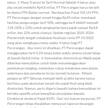
tahun. 3. Masa Transisi ke Tarif Normal Setelah 4 tahun atau
jika omzet melebihi Rp4,8 miliar, PT Perorangan harus beralih
ke skema PPh Badan normal. Berdasarkan Pasal 31E UU PPh,
PT Perorangan dengan omzet hingga Rp50 miliar mendapat
fasilitas pengurangan tarif 50%, sehingga tarif efektif menjadi
11% (50% x 22%) untuk penghasilan kena pajak sampai Rp4,8
miliar, dan 22% untuk sisanya. Update regulasi 2025-2026:
Pemerintah tengah melakukan finalisasi revisi PP 55/2022
yang akan menghapus batas waktu 4 tahun bagi PT
Perorangan. Jika revisi ini disahkan, PT Perorangan dapat
menggunakan tarif 0,5% tanpa batas waktu selama omzet tetap
di bawah Rp4,8 miliar. 4. Kemudahan Administrasi Wajib pajak
diberikan kemudahan untuk tidak menyelenggarakan
pembukuan lengkap, melainkan cukup melakukan pencatatan
sederhana atas peredaran bruto (omzet) bulanan. Alhasil,
pelaporan SPT Tahunan menjadi lebih praktis karena hanya
berfokus pada akumulasi omzet dan pajak final yang telah
disetorkan. Namun, perlu digaris bawahi bahwa kemudahan ini
berlaku spesifik untuk kewajiban perpajakan kepada
Direktorat Jenderal Pajak (DJP). Dari sisi hukum korporasi, PT
Perorangan tetap diwajibkan menyusun laporan keuangan