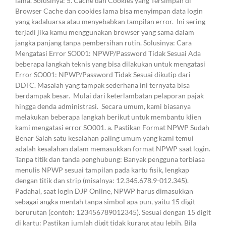
lama. Solusinya: 5. Cache dan Cookies yang Tersimpan di
Browser Cache dan cookies lama bisa menyimpan data login
yang kadaluarsa atau menyebabkan tampilan error. Ini sering
terjadi jika kamu menggunakan browser yang sama dalam
jangka panjang tanpa pembersihan rutin. Solusinya: Cara
Mengatasi Error SO001: NPWP/Password Tidak Sesuai Ada
beberapa langkah teknis yang bisa dilakukan untuk mengatasi
Error SO001: NPWP/Password Tidak Sesuai dikutip dari
DDTC. Masalah yang tampak sederhana ini ternyata bisa
berdampak besar. Mulai dari keterlambatan pelaporan pajak
hingga denda administrasi. Secara umum, kami biasanya
melakukan beberapa langkah berikut untuk membantu klien
kami mengatasi error SO001. a. Pastikan Format NPWP Sudah
Benar Salah satu kesalahan paling umum yang kami temui
adalah kesalahan dalam memasukkan format NPWP saat login.
Tanpa titik dan tanda penghubung: Banyak pengguna terbiasa
menulis NPWP sesuai tampilan pada kartu fisik, lengkap
dengan titik dan strip (misalnya: 12.345.678.9-012.345).
Padahal, saat login DJP Online, NPWP harus dimasukkan
sebagai angka mentah tanpa simbol apa pun, yaitu 15 digit
berurutan (contoh: 123456789012345). Sesuai dengan 15 digit
di kartu: Pastikan jumlah digit tidak kurang atau lebih. Bila