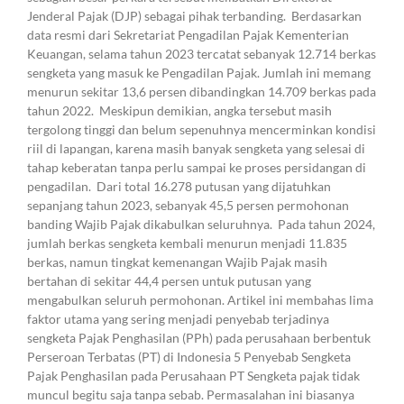
Jenderal Pajak (DJP) sebagai pihak terbanding. Berdasarkan
data resmi dari Sekretariat Pengadilan Pajak Kementerian
Keuangan, selama tahun 2023 tercatat sebanyak 12.714 berkas
sengketa yang masuk ke Pengadilan Pajak. Jumlah ini memang
menurun sekitar 13,6 persen dibandingkan 14.709 berkas pada
tahun 2022. Meskipun demikian, angka tersebut masih
tergolong tinggi dan belum sepenuhnya mencerminkan kondisi
riil di lapangan, karena masih banyak sengketa yang selesai di
tahap keberatan tanpa perlu sampai ke proses persidangan di
pengadilan. Dari total 16.278 putusan yang dijatuhkan
sepanjang tahun 2023, sebanyak 45,5 persen permohonan
banding Wajib Pajak dikabulkan seluruhnya. Pada tahun 2024,
jumlah berkas sengketa kembali menurun menjadi 11.835
berkas, namun tingkat kemenangan Wajib Pajak masih
bertahan di sekitar 44,4 persen untuk putusan yang
mengabulkan seluruh permohonan. Artikel ini membahas lima
faktor utama yang sering menjadi penyebab terjadinya
sengketa Pajak Penghasilan (PPh) pada perusahaan berbentuk
Perseroan Terbatas (PT) di Indonesia 5 Penyebab Sengketa
Pajak Penghasilan pada Perusahaan PT Sengketa pajak tidak
muncul begitu saja tanpa sebab. Permasalahan ini biasanya