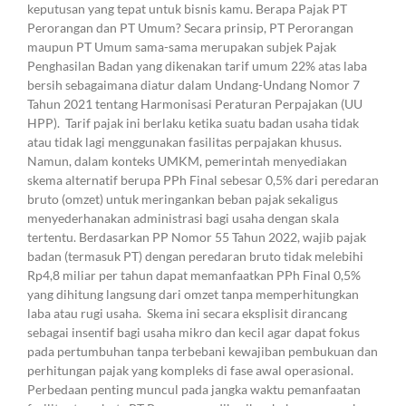
keputusan yang tepat untuk bisnis kamu. Berapa Pajak PT
Perorangan dan PT Umum? Secara prinsip, PT Perorangan
maupun PT Umum sama-sama merupakan subjek Pajak
Penghasilan Badan yang dikenakan tarif umum 22% atas laba
bersih sebagaimana diatur dalam Undang-Undang Nomor 7
Tahun 2021 tentang Harmonisasi Peraturan Perpajakan (UU
HPP). Tarif pajak ini berlaku ketika suatu badan usaha tidak
atau tidak lagi menggunakan fasilitas perpajakan khusus.
Namun, dalam konteks UMKM, pemerintah menyediakan
skema alternatif berupa PPh Final sebesar 0,5% dari peredaran
bruto (omzet) untuk meringankan beban pajak sekaligus
menyederhanakan administrasi bagi usaha dengan skala
tertentu. Berdasarkan PP Nomor 55 Tahun 2022, wajib pajak
badan (termasuk PT) dengan peredaran bruto tidak melebihi
Rp4,8 miliar per tahun dapat memanfaatkan PPh Final 0,5%
yang dihitung langsung dari omzet tanpa memperhitungkan
laba atau rugi usaha. Skema ini secara eksplisit dirancang
sebagai insentif bagi usaha mikro dan kecil agar dapat fokus
pada pertumbuhan tanpa terbebani kewajiban pembukuan dan
perhitungan pajak yang kompleks di fase awal operasional.
Perbedaan penting muncul pada jangka waktu pemanfaatan