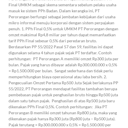
Final UMKM sebagai skema sementara sebelum pelaku usaha
masuk ke sistem PPh Badan. Dalam kerangka ini, PT
Perorangan berfungsi sebagai jembatan kebijakan dari usaha
mikro informal menuju korporasi dengan sistem perpajakan
penuh. 1. PPh Final 0,5% untuk UMKM PT Perorangan dengan
omzet maksimal Rp4,8 miliar per tahun dapat memanfaatkan
tarif PPh Final sebesar 0,5% dari peredaran bruto.
Berdasarkan PP 55/2022 Pasal 57 dan 59, fasilitas ini dapat
digunakan selama 4 tahun pajak sejak PT terdaftar. Contoh
perhitungan: PT Perorangan A memiliki omzet Rp300 juta per
bulan. Pajak yang harus dibayar adalah Rp300.000.000 x 0,5%
= Rp1.500.000 per bulan. Sangat sederhana dan tidak perlu
memperhitungkan biaya operasional atau laba bersih. 2.
Pengecualian Omzet Pertama Rp500 Juta Sejak berlakunya PP
55/2022, PT Perorangan mendapat fasilitas tambahan berupa
pembebasan pajak untuk penghasilan bruto hingga Rp500 juta
dalam satu tahun pajak. Penghasilan di atas Rp500 juta baru
dikenakan PPh Final 0,5%. Contoh perhitungan: Jika PT
Perorangan B memiliki omzet tahunan Rp800 juta, maka yang
dikenakan pajak hanya Rp300 juta (Rp800 juta – Rp500 juta).
Pajak terutang = Rp300.000.000 x 0,5% = Rp1.500.000 per