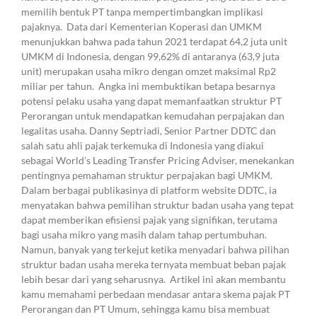
memilih bentuk PT tanpa mempertimbangkan implikasi
pajaknya. Data dari Kementerian Koperasi dan UMKM
menunjukkan bahwa pada tahun 2021 terdapat 64,2 juta unit
UMKM di Indonesia, dengan 99,62% di antaranya (63,9 juta
unit) merupakan usaha mikro dengan omzet maksimal Rp2
miliar per tahun. Angka ini membuktikan betapa besarnya
potensi pelaku usaha yang dapat memanfaatkan struktur PT
Perorangan untuk mendapatkan kemudahan perpajakan dan
legalitas usaha. Danny Septriadi, Senior Partner DDTC dan
salah satu ahli pajak terkemuka di Indonesia yang diakui
sebagai World’s Leading Transfer Pricing Adviser, menekankan
pentingnya pemahaman struktur perpajakan bagi UMKM.
Dalam berbagai publikasinya di platform website DDTC, ia
menyatakan bahwa pemilihan struktur badan usaha yang tepat
dapat memberikan efisiensi pajak yang signifikan, terutama
bagi usaha mikro yang masih dalam tahap pertumbuhan.
Namun, banyak yang terkejut ketika menyadari bahwa pilihan
struktur badan usaha mereka ternyata membuat beban pajak
lebih besar dari yang seharusnya. Artikel ini akan membantu
kamu memahami perbedaan mendasar antara skema pajak PT
Perorangan dan PT Umum, sehingga kamu bisa membuat