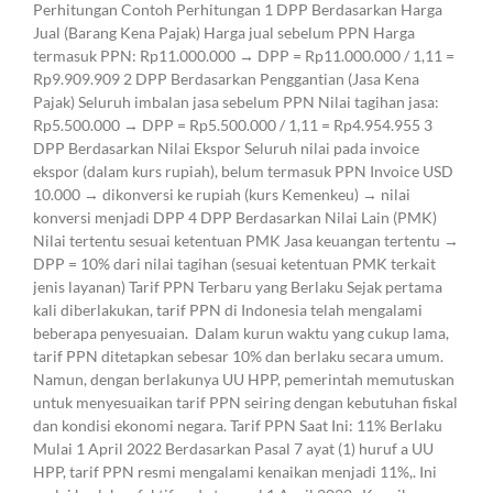
Perhitungan Contoh Perhitungan 1 DPP Berdasarkan Harga
Jual (Barang Kena Pajak) Harga jual sebelum PPN Harga
termasuk PPN: Rp11.000.000 → DPP = Rp11.000.000 / 1,11 =
Rp9.909.909 2 DPP Berdasarkan Penggantian (Jasa Kena
Pajak) Seluruh imbalan jasa sebelum PPN Nilai tagihan jasa:
Rp5.500.000 → DPP = Rp5.500.000 / 1,11 = Rp4.954.955 3
DPP Berdasarkan Nilai Ekspor Seluruh nilai pada invoice
ekspor (dalam kurs rupiah), belum termasuk PPN Invoice USD
10.000 → dikonversi ke rupiah (kurs Kemenkeu) → nilai
konversi menjadi DPP 4 DPP Berdasarkan Nilai Lain (PMK)
Nilai tertentu sesuai ketentuan PMK Jasa keuangan tertentu →
DPP = 10% dari nilai tagihan (sesuai ketentuan PMK terkait
jenis layanan) Tarif PPN Terbaru yang Berlaku Sejak pertama
kali diberlakukan, tarif PPN di Indonesia telah mengalami
beberapa penyesuaian. Dalam kurun waktu yang cukup lama,
tarif PPN ditetapkan sebesar 10% dan berlaku secara umum.
Namun, dengan berlakunya UU HPP, pemerintah memutuskan
untuk menyesuaikan tarif PPN seiring dengan kebutuhan fiskal
dan kondisi ekonomi negara. Tarif PPN Saat Ini: 11% Berlaku
Mulai 1 April 2022 Berdasarkan Pasal 7 ayat (1) huruf a UU
HPP, tarif PPN resmi mengalami kenaikan menjadi 11%,. Ini