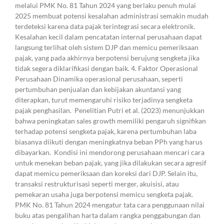
melalui PMK No. 81 Tahun 2024 yang berlaku penuh mulai
2025 membuat potensi kesalahan administrasi semakin mudah
terdeteksi karena data pajak terintegrasi secara elektronik.
Kesalahan kecil dalam pencatatan internal perusahaan dapat
langsung terlihat oleh sistem DJP dan memicu pemeriksaan
pajak, yang pada akhirnya berpotensi berujung sengketa jika
tidak segera diklarifikasi dengan baik. 4. Faktor Operasional
Perusahaan Dinamika operasional perusahaan, seperti
pertumbuhan penjualan dan kebijakan akuntansi yang
diterapkan, turut memengaruhi risiko terjadinya sengketa
pajak penghasilan. Penelitian Putri et al. (2023) menunjukkan
bahwa peningkatan sales growth memiliki pengaruh signifikan
terhadap potensi sengketa pajak, karena pertumbuhan laba
biasanya diikuti dengan meningkatnya beban PPh yang harus
dibayarkan. Kondisi ini mendorong perusahaan mencari cara
untuk menekan beban pajak, yang jika dilakukan secara agresif
dapat memicu pemeriksaan dan koreksi dari DJP. Selain itu,
transaksi restrukturisasi seperti merger, akuisisi, atau
pemekaran usaha juga berpotensi memicu sengketa pajak.
PMK No. 81 Tahun 2024 mengatur tata cara penggunaan nilai
buku atas pengalihan harta dalam rangka penggabungan dan