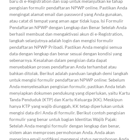
baru di e-Registration dan siap untuk melanjutkan ke tahap
pengisian formulir pendaftaran NPWP online. Pastikan Anda
mengingat alamat email dan password yang Anda gunakan,
atau catat di tempat yang aman agar tidak lupa. Isi Formulir
Pendaftaran NPWP dengan Lengkap dan Benar Setelah Anda
berhasil membuat dan mengaktivasi akun di e-Registration,
langkah selanjutnya adalah login dan mengisi formulir
pendaftaran NPWP Pribadi. Pastikan Anda mengisi semua
data dengan lengkap dan benar sesuai dengan kondisi yang
sebenarnya. Kesalahan dalam pengisian data dapat
menyebabkan proses pendaftaran Anda terhambat atau
bahkan ditolak. Berikut adalah panduan langkah demi langkah
untuk mengisi formulir pendaftaran NPWP online: Sebelum
Anda menyelesaikan pengisian formulir, pastikan Anda telah
menyiapkan dokumen pendukung yang diperlukan, yaitu Kartu
Tanda Penduduk (KTP) dan Kartu Keluarga (KK). Meskipun
hanya KTP yang wajib diunggah, KK tetap diperlukan untuk
mengisi data diri Anda di formulir. Berikut contoh pengisian
formulir yang benar untuk bagian Identitas Wajib Pajak:
Setelah Anda mengisi formulir dengan lengkap dan benar,
sistem akan memproses permohonan Anda. Anda akan
menerima email notifikasi mengenai status permohonan Anda.