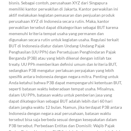
bisnis. Sebagai contoh, perusahaan XYZ dari Singapura
memiliki kantor perwakilan di Jakarta. Kantor perwakilan ini
aktif melakukan kegiatan pemasaran dan penjualan produk
perusahaan XYZ di Indonesia secara rutin. Maka, kantor
perwakilan tersebut dapat dikategorikan sebagai BUT karena
memenuhi kriteria tempat usaha yang permanen dan
digunakan secara rutin untuk kegiatan usaha. Regulasi terkait
BUT di Indonesia diatur dalam Undang-Undang Pajak
Penghasilan (UU PPh) dan Persetujuan Penghindaran Pajak
Berganda (P3B) atau yang lebih dikenal dengan istilah tax
treaty. UU PPh memberikan definisi umum dan kriteria BUT,
sedangkan P3B mengatur perlakuan perpajakan yang lebih
spesifik antara Indonesia dengan negara mitra. Penting untuk
Anda ketahui bahwa P3B dapat mempengaruhi ketentuan BUT,
seperti batasan waktu keberadaan tempat usaha. Misalnya,
dalam UU PPh, batasan waktu untuk pemberian jasa yang
dapat dikategorikan sebagai BUT adalah lebih dari 60 hari
dalam jangka waktu 12 bulan. Namun, jika terdapat P3B antara
Indonesia dengan negara asal perusahaan, batasan waktu
tersebut bisa saja berbeda sesuai dengan kesepakatan dalam
P3B tersebut. Perbedaan Entitas dan Domisili: Wajib Pajak