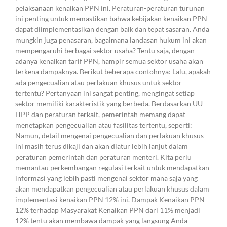
pelaksanaan kenaikan PPN ini. Peraturan-peraturan turunan
ini penting untuk memastikan bahwa kebijakan kenaikan PPN
dapat diimplementasikan dengan baik dan tepat sasaran. Anda
mungkin juga penasaran, bagaimana landasan hukum ini akan
mempengaruhi berbagai sektor usaha? Tentu saja, dengan
adanya kenaikan tarif PPN, hampir semua sektor usaha akan
terkena dampaknya. Berikut beberapa contohnya: Lalu, apakah
ada pengecualian atau perlakuan khusus untuk sektor
tertentu? Pertanyaan ini sangat penting, mengingat setiap
sektor memiliki karakteristik yang berbeda. Berdasarkan UU
HPP dan peraturan terkait, pemerintah memang dapat
menetapkan pengecualian atau fasilitas tertentu, seperti:
Namun, detail mengenai pengecualian dan perlakuan khusus
ini masih terus dikaji dan akan diatur lebih lanjut dalam
peraturan pemerintah dan peraturan menteri. Kita perlu
memantau perkembangan regulasi terkait untuk mendapatkan
informasi yang lebih pasti mengenai sektor mana saja yang
akan mendapatkan pengecualian atau perlakuan khusus dalam
implementasi kenaikan PPN 12% ini. Dampak Kenaikan PPN
12% terhadap Masyarakat Kenaikan PPN dari 11% menjadi
12% tentu akan membawa dampak yang langsung Anda