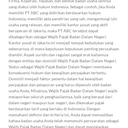
Firma, Koperasi, Yayasan, dan bentuk badan usaha lainnya
yang diakui oleh hukum Indonesia. Sebagai contoh, jika Anda
memiliki PT ABC yang didirikan berdasarkan hukum
Indonesia, memiliki akta pendirian yang sah, mengantongi izin
usaha yang relevan, dan memiliki kantor pusat yang aktif
beroperasi di Jakarta, maka PT ABC tersebut dapat
dikategorikan sebagai Wajib Pajak Badan Dalam Negeri.
Kantor pusat di Jakarta ini menjadi tempat kedudukan yang
sebenarnya, di mana keputusan-keputusan penting perusahaan
diambil. Aspek yuridis dan regulasi sangat erat kaitannya
dengan entitas dan domisili Wajib Pajak Badan Dalam Negeri.
Status sebagai Wajib Pajak Badan Dalam Negeri membawa
konsekuensi hukum dan kewajiban perpajakan tertentu.
Domisili menjadi faktor penentu dalam hal kewajiban
perpajakan dan pelaporan yang harus dipenuhi oleh badan
usaha Anda. Misalnya, Wajib Pajak Badan Dalam Negeri wajib
melaporkan seluruh penghasilannya, baik yang berasal dari
dalam negeri maupun luar negeri, dan dikenakan pajak
berdasarkan tarif yang berlaku di Indonesia. Dengan
memahami definisi dan kriteria ini, Anda dapat memastikan
bahwa badan usaha Anda telah memenuhi persyaratan sebagai
Wajib Pajak Badan Dalam Negeri dan dapat menjalankan