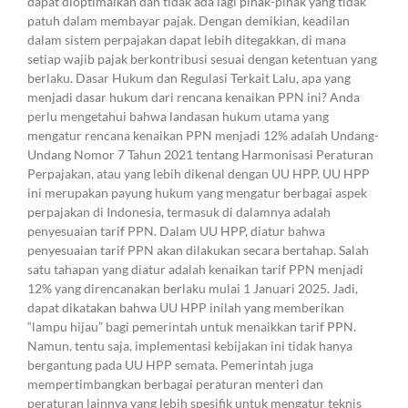
dapat dioptimalkan dan tidak ada lagi pihak-pihak yang tidak
patuh dalam membayar pajak. Dengan demikian, keadilan
dalam sistem perpajakan dapat lebih ditegakkan, di mana
setiap wajib pajak berkontribusi sesuai dengan ketentuan yang
berlaku. Dasar Hukum dan Regulasi Terkait Lalu, apa yang
menjadi dasar hukum dari rencana kenaikan PPN ini? Anda
perlu mengetahui bahwa landasan hukum utama yang
mengatur rencana kenaikan PPN menjadi 12% adalah Undang-
Undang Nomor 7 Tahun 2021 tentang Harmonisasi Peraturan
Perpajakan, atau yang lebih dikenal dengan UU HPP. UU HPP
ini merupakan payung hukum yang mengatur berbagai aspek
perpajakan di Indonesia, termasuk di dalamnya adalah
penyesuaian tarif PPN. Dalam UU HPP, diatur bahwa
penyesuaian tarif PPN akan dilakukan secara bertahap. Salah
satu tahapan yang diatur adalah kenaikan tarif PPN menjadi
12% yang direncanakan berlaku mulai 1 Januari 2025. Jadi,
dapat dikatakan bahwa UU HPP inilah yang memberikan
“lampu hijau” bagi pemerintah untuk menaikkan tarif PPN.
Namun, tentu saja, implementasi kebijakan ini tidak hanya
bergantung pada UU HPP semata. Pemerintah juga
mempertimbangkan berbagai peraturan menteri dan
peraturan lainnya yang lebih spesifik untuk mengatur teknis