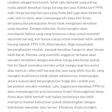
rasakan sebagai konsumen. Salah satu dampak yang paling
nyata adalah kenaikan harga barang dan jasa. Ketika tarif PPN
naik, harga barang dan jasa yang Anda beli juga akan terkerek
naik. Hal ini tentu akan mempengaruhi daya beli Anda,
terutama jika pendapatan Anda tidak mengalami kenaikan
yang sepadan. Dengan kata lain, Anda mungkin akan
mendapati bahwa uang yang biasanya cukup untuk membeli
sejumlah barang, kini hanya cukup untuk membeli lebih sedikit
barang setelah PPN 12% diberlakukan. Bagi masyarakat
berpenghasilan rendah, dampak kenaikan harga ini akan terasa
lebih berat. Mereka yang memiliki anggaran terbatas akan
semakin terbebani dengan kenaikan harga kebutuhan pokok.
Hal ini dapat memaksa mereka untuk mengurangi konsumsi
atau mencari alternatif barang dan jasa yang lebih murah, yang
mungkin kualitasnya tidak sebaik sebelumnya. Kesenjangan
antara masyarakat berpenghasilan tinggi dan rendah pun
berpotensi semakin melebar. Lalu, bagaimana kenaikan PPN ini
akan mempengaruhi pola konsumsi Anda? Kemungkinan besar,
Anda akan lebih berhati-hati dalam berbelanja dan lebih
memprioritaskan kebutuhan pokok dibandingkan dengan
kebutuhan sekunder atau tersier. Misalnya, Anda mungkin