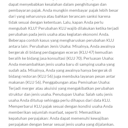
dapat menyebabkan kesalahan dalam penghitungan dan
pembayaran pajak. Anda mungkin membayar pajak lebih besar
dari yang seharusnya atau bahkan terancam sanksi karena
tidak sesuai dengan ketentuan. Lalu, kapan Anda perlu
mengubah KLU? Perubahan KLU wajib dilakukan ketika terjadi
perubahan pada jenis usaha atau kegiatan ekonomi Anda.
Beberapa contoh kasus yang mengharuskan perubahan KLU
antara lain: Perubahan Jenis Usaha: Misalnya, Anda awalnya
bergerak di bidang perdagangan eceran (KLU 47) kemudian
beralih ke bidang jasa konsultasi (KLU 70). Perluasan Usaha:
Anda menambahkan jenis usaha baru di samping usaha yang
sudah ada. Misalnya, Anda yang awalnya hanya bergerak di
bidang restoran (KLU 56) juga membuka layanan pesan antar
makanan (KLU 56). Penggabungan atau Pemisahan Usaha:
Terjadi merger atau akuisisi yang mengakibatkan perubahan
struktur dan jenis usaha. Penutupan Usaha: Salah satu jenis
usaha Anda ditutup sehingga perlu dihapus dari data KLU.
Memperbarui KLU pajak sesuai dengan kondisi usaha Anda
memberikan sejumlah manfaat, seperti: Memastikan
kepatuhan perpajakan: Anda dapat memenuhi kewajiban
perpajakan dengan benar sesuai jenis usaha yang dijalankan.