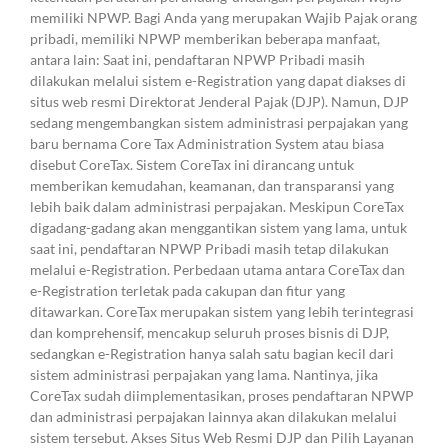
memiliki NPWP. Bagi Anda yang merupakan Wajib Pajak orang
pribadi, memiliki NPWP memberikan beberapa manfaat,
antara lain: Saat ini, pendaftaran NPWP Pribadi masih
dilakukan melalui sistem e-Registration yang dapat diakses di
situs web resmi Direktorat Jenderal Pajak (DJP). Namun, DJP
sedang mengembangkan sistem administrasi perpajakan yang
baru bernama Core Tax Administration System atau biasa
disebut CoreTax. Sistem CoreTax ini dirancang untuk
memberikan kemudahan, keamanan, dan transparansi yang
lebih baik dalam administrasi perpajakan. Meskipun CoreTax
digadang-gadang akan menggantikan sistem yang lama, untuk
saat ini, pendaftaran NPWP Pribadi masih tetap dilakukan
melalui e-Registration. Perbedaan utama antara CoreTax dan
e-Registration terletak pada cakupan dan fitur yang
ditawarkan. CoreTax merupakan sistem yang lebih terintegrasi
dan komprehensif, mencakup seluruh proses bisnis di DJP,
sedangkan e-Registration hanya salah satu bagian kecil dari
sistem administrasi perpajakan yang lama. Nantinya, jika
CoreTax sudah diimplementasikan, proses pendaftaran NPWP
dan administrasi perpajakan lainnya akan dilakukan melalui
sistem tersebut. Akses Situs Web Resmi DJP dan Pilih Layanan