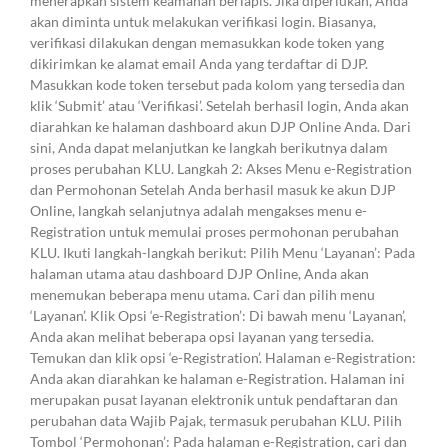
menerapkan sistem keamanan berlapis. Jika diperlukan, Anda
akan diminta untuk melakukan verifikasi login. Biasanya,
verifikasi dilakukan dengan memasukkan kode token yang
dikirimkan ke alamat email Anda yang terdaftar di DJP.
Masukkan kode token tersebut pada kolom yang tersedia dan
klik ‘Submit’ atau ‘Verifikasi’. Setelah berhasil login, Anda akan
diarahkan ke halaman dashboard akun DJP Online Anda. Dari
sini, Anda dapat melanjutkan ke langkah berikutnya dalam
proses perubahan KLU. Langkah 2: Akses Menu e-Registration
dan Permohonan Setelah Anda berhasil masuk ke akun DJP
Online, langkah selanjutnya adalah mengakses menu e-
Registration untuk memulai proses permohonan perubahan
KLU. Ikuti langkah-langkah berikut: Pilih Menu ‘Layanan’: Pada
halaman utama atau dashboard DJP Online, Anda akan
menemukan beberapa menu utama. Cari dan pilih menu
‘Layanan’. Klik Opsi ‘e-Registration’: Di bawah menu ‘Layanan’,
Anda akan melihat beberapa opsi layanan yang tersedia.
Temukan dan klik opsi ‘e-Registration’. Halaman e-Registration:
Anda akan diarahkan ke halaman e-Registration. Halaman ini
merupakan pusat layanan elektronik untuk pendaftaran dan
perubahan data Wajib Pajak, termasuk perubahan KLU. Pilih
Tombol ‘Permohonan’: Pada halaman e-Registration, cari dan