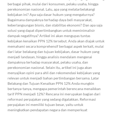
berbagai pihak, mulai dari konsumen, pelaku usaha, hingga
perekonomian nasional. Lalu, apa yang melatarbelakangi
kebijakan ini? Apa saja dasar hukum yang mengaturnya?
Bagaimana dampaknya terhadap daya beli masyarakat,
keberlangsungan bisnis, dan stabilitas ekonomi? Dan apa saja
solusi yang dapat dipertimbangkan untuk meminimalisir
dampak negatifnya? Artikel ini akan mengupas tuntas
kebijakan kenaikan PPN 12% tersebut. Anda akan diajak untuk
memahami secara komprehensif berbagai aspek terkait, mulai
dari latar belakang dan tujuan kebijakan, dasar hukum yang
menjadi landasan, hingga analisis mendalam mengenai
dampaknya terhadap masyarakat, pelaku usaha, dan
perekonomian nasional. Selain itu, artikel ini juga akan
menyajikan opini para ahli dan rekomendasi kebijakan yang
relevan untuk menjadi bahan pertimbangan bersama. Latar
Belakang dan Tujuan Kenaikan PPN 12% Anda mungkin
bertanya-tanya, mengapa pemerintah berencana menaikkan
tarif PPN menjadi 12%? Rencana ini merupakan bagian dari
reformasi perpajakan yang sedang digalakkan. Reformasi
perpajakan ini memiliki tujuan besar, yaitu untuk
meningkatkan pendapatan negara dan memperkuat