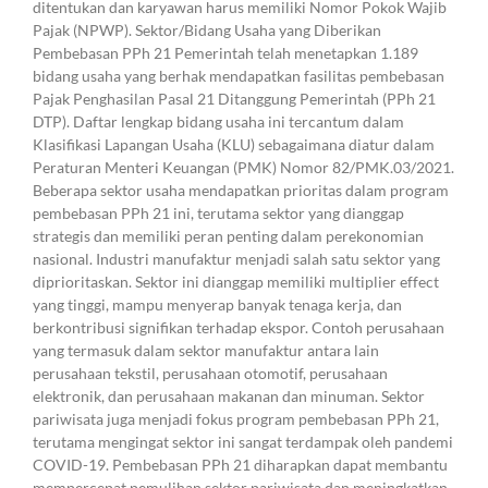
ditentukan dan karyawan harus memiliki Nomor Pokok Wajib
Pajak (NPWP). Sektor/Bidang Usaha yang Diberikan
Pembebasan PPh 21 Pemerintah telah menetapkan 1.189
bidang usaha yang berhak mendapatkan fasilitas pembebasan
Pajak Penghasilan Pasal 21 Ditanggung Pemerintah (PPh 21
DTP). Daftar lengkap bidang usaha ini tercantum dalam
Klasifikasi Lapangan Usaha (KLU) sebagaimana diatur dalam
Peraturan Menteri Keuangan (PMK) Nomor 82/PMK.03/2021.
Beberapa sektor usaha mendapatkan prioritas dalam program
pembebasan PPh 21 ini, terutama sektor yang dianggap
strategis dan memiliki peran penting dalam perekonomian
nasional. Industri manufaktur menjadi salah satu sektor yang
diprioritaskan. Sektor ini dianggap memiliki multiplier effect
yang tinggi, mampu menyerap banyak tenaga kerja, dan
berkontribusi signifikan terhadap ekspor. Contoh perusahaan
yang termasuk dalam sektor manufaktur antara lain
perusahaan tekstil, perusahaan otomotif, perusahaan
elektronik, dan perusahaan makanan dan minuman. Sektor
pariwisata juga menjadi fokus program pembebasan PPh 21,
terutama mengingat sektor ini sangat terdampak oleh pandemi
COVID-19. Pembebasan PPh 21 diharapkan dapat membantu
mempercepat pemulihan sektor pariwisata dan meningkatkan