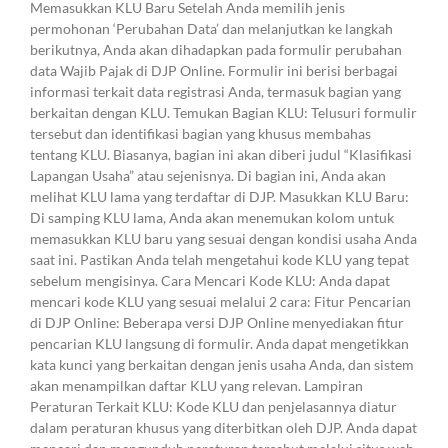
Memasukkan KLU Baru Setelah Anda memilih jenis
permohonan ‘Perubahan Data’ dan melanjutkan ke langkah
berikutnya, Anda akan dihadapkan pada formulir perubahan
data Wajib Pajak di DJP Online. Formulir ini berisi berbagai
informasi terkait data registrasi Anda, termasuk bagian yang
berkaitan dengan KLU. Temukan Bagian KLU: Telusuri formulir
tersebut dan identifikasi bagian yang khusus membahas
tentang KLU. Biasanya, bagian ini akan diberi judul “Klasifikasi
Lapangan Usaha” atau sejenisnya. Di bagian ini, Anda akan
melihat KLU lama yang terdaftar di DJP. Masukkan KLU Baru:
Di samping KLU lama, Anda akan menemukan kolom untuk
memasukkan KLU baru yang sesuai dengan kondisi usaha Anda
saat ini. Pastikan Anda telah mengetahui kode KLU yang tepat
sebelum mengisinya. Cara Mencari Kode KLU: Anda dapat
mencari kode KLU yang sesuai melalui 2 cara: Fitur Pencarian
di DJP Online: Beberapa versi DJP Online menyediakan fitur
pencarian KLU langsung di formulir. Anda dapat mengetikkan
kata kunci yang berkaitan dengan jenis usaha Anda, dan sistem
akan menampilkan daftar KLU yang relevan. Lampiran
Peraturan Terkait KLU: Kode KLU dan penjelasannya diatur
dalam peraturan khusus yang diterbitkan oleh DJP. Anda dapat