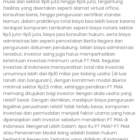
mulai dari sekitar Rp8 juta hingga Rp15 juta, tergantung
fasilitas yang disertakan seperti alamat virtual office,
konsultasi bisnis, hingga pengurusan sertifikat standar.
Namun, dalam praktiknya total biaya bisa lebih besar karena
terdapat komponen tambahan seperti biaya notaris sekitar
Rp3 juta–Rp5 juta, biaya jasa konsultan hukum, serta biaya
administrasi lain seperti pencetakan Berita Negara dan
pengurusan dokumen pendukung. Selain biaya administrasi
tersebut, investor asing juga harus memperhatikan
ketentuan investasi minimum untuk PT PMA. Regulasi
investasi di Indonesia mensyaratkan total nilai investasi
umumnya lebih dari Rp10 miliar per bidang usaha (di luar
tanah dan bangunan), dengan komitmen modal disetor
minimal sekitar Rp2,5 miliar, sehingga pendirian PT PMA
memang ditujukan bagi investor dengan skala usaha yang
relatif besar. Dengan demikian, meskipun biaya pengurusan
legalitas perusahaan relatif tidak terlalu besar, komponen
investasi dan permodalan menjadi faktor utama yang harus
dipersiapkan oleh investor sebelum mendirikan PT PMA di
Indonesia. Mengenal Lebih Dalam: Apa Itu PT PMA? PT PMA
atau Penanaman Modal Asing adalah badan hukum
berbentuk Perseroan Terbatas yang didirikan di Indonesia,