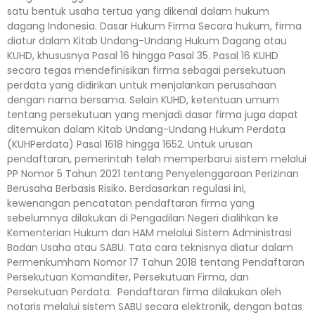
satu bentuk usaha tertua yang dikenal dalam hukum
dagang Indonesia. Dasar Hukum Firma Secara hukum, firma
diatur dalam Kitab Undang-Undang Hukum Dagang atau
KUHD, khususnya Pasal 16 hingga Pasal 35. Pasal 16 KUHD
secara tegas mendefinisikan firma sebagai persekutuan
perdata yang didirikan untuk menjalankan perusahaan
dengan nama bersama. Selain KUHD, ketentuan umum
tentang persekutuan yang menjadi dasar firma juga dapat
ditemukan dalam Kitab Undang-Undang Hukum Perdata
(KUHPerdata) Pasal 1618 hingga 1652. Untuk urusan
pendaftaran, pemerintah telah memperbarui sistem melalui
PP Nomor 5 Tahun 2021 tentang Penyelenggaraan Perizinan
Berusaha Berbasis Risiko. Berdasarkan regulasi ini,
kewenangan pencatatan pendaftaran firma yang
sebelumnya dilakukan di Pengadilan Negeri dialihkan ke
Kementerian Hukum dan HAM melalui Sistem Administrasi
Badan Usaha atau SABU. Tata cara teknisnya diatur dalam
Permenkumham Nomor 17 Tahun 2018 tentang Pendaftaran
Persekutuan Komanditer, Persekutuan Firma, dan
Persekutuan Perdata. Pendaftaran firma dilakukan oleh
notaris melalui sistem SABU secara elektronik, dengan batas