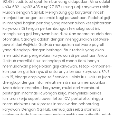
92.485 Jadi, total upah lembur yang didapatkan Alina adalah
Rp34.682 + Rp92.485 = Rp127.167 Hitung Gaji Karyawan Lebih
Mudah dengan GajiHub Menghitung gaji karyawan masih
menjadi tantangan tersendiri bagi perusahaan. Padahal gaji
ini menjadi bagian penting yang menentukan kesejahteraan
karyawan. Di tengah perkembangan teknologi saat ini,
menghitung gaji karyawan bisa dilakukan secara mudah dan
otomatis. Caranya adalah dengan menggunakan software
payroll dari GajiHub. GajiHub merupakan software payroll
yang dilengkapi dengan berbagai fitur terbaik yang akan
memudahkan pengelolaan karyawan di perusahaan Anda.
GajiHub memiliki fitur terlengkap di mana tidak hanya
memudahkan pengelolaan gaji karyawan, tetapi komponen-
komponen gaji lainnya, di antaranya lembur karyawan, BPJS,
PPh 21, hingga employee self service. Selain itu, GajiHub juga
dilengkapi dengan fitur rekrutmen di mana memudahkan
Anda dalam merekrut karyawan, mulai dari membuat
postingan informasi lowongan kerja, menyeleksi berkas
lamaran kerja seperti cover letter, CV, portofolio, hingga
memudahkan untuk proses interview dan onboarding
karyawan. Dengan GajiHub, semua jadi serba otomatis
sehingga Anda bisa menggunakan waktu yang dimiliki untuk