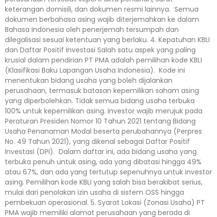
keterangan domisili, dan dokumen resmi lainnya. Semua
dokumen berbahasa asing wajib diterjemahkan ke dalam
Bahasa Indonesia oleh penerjemah tersumpah dan
dilegalisasi sesuai ketentuan yang berlaku. 4. Kepatuhan KBLI
dan Daftar Positif Investasi Salah satu aspek yang paling
krusial dalam pendirian PT PMA adalah pemilihan kode KBLI
(Klasifikasi Baku Lapangan Usaha Indonesia). Kode ini
menentukan bidang usaha yang boleh dijalankan
perusahaan, termasuk batasan kepemilikan saham asing
yang diperbolehkan. Tidak semua bidang usaha terbuka
100% untuk kepemilikan asing. Investor wajib merujuk pada
Peraturan Presiden Nomor 10 Tahun 2021 tentang Bidang
Usaha Penanaman Modal beserta perubahannya (Perpres
No. 49 Tahun 2021), yang dikenal sebagai Daftar Positif
Investasi (DPI). Dalam daftar ini, ada bidang usaha yang
terbuka penuh untuk asing, ada yang dibatasi hingga 49%
atau 67%, dan ada yang tertutup sepenuhnya untuk investor
asing. Pemilihan kode KBLI yang salah bisa berakibat serius,
mulai dari penolakan izin usaha di sistem OSS hingga
pembekuan operasional. 5. Syarat Lokasi (Zonasi Usaha) PT
PMA wajib memiliki alamat perusahaan yang berada di