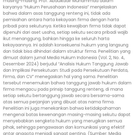
masing-masing. Prof. Abdulkadir Muhammad dalam
karyanya “Hukum Perusahaan Indonesia” menjelaskan
bahwa dalam asas tanggung renteng ini, tidak ada
pemisahan antara harta kekayaan firma dengan harta
pribadi para sekutunya. Ketika kewajiban firma tidak dapat
dipenuhi dari aset usaha, setiap sekutu secara pribadi wajib
ikut menanggung, bahkan hingga ke seluruh harta
kekayaannya. Ini adalah konsekuensi hukum yang langsung
dan tidak bisa dihindari dalam struktur firma. Penelitian yang
dimuat dalam jurnal Media Hukum Indonesia (Vol. 2, No. 4,
Desember 2024) berjudul “Analisis Hukum Tanggung Jawab
dan Implikasi Persekutuan: Studi pada Persekutuan Perdata,
Firma, dan CV” menegaskan hal yang sama. Penelitian
tersebut menemukan bahwa tanggung jawab hukum dalam
firma mengacu pada prinsip tanggung renteng, di mana
setiap sekutu bertanggung jawab secara bersama-sama
atas semua perjanjian yang dibuat atas nama firma.
Penelitian ini juga menekankan bahwa ketidakpahaman
mengenai batas kewenangan masing-masing sekutu dapat
menyebabkan sengketa hukum yang merugikan semua
pihak, sehingga pengawasan dan komunikasi yang efektif
antar anggota menjadi sangat penting. (Sumber: Media