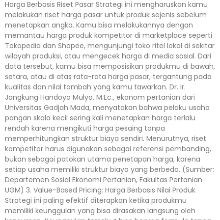
Harga Berbasis Riset Pasar Strategi ini mengharuskan kamu
melakukan riset harga pasar untuk produk sejenis sebelum
menetapkan angka. Kamu bisa melakukannya dengan
memantau harga produk kompetitor di marketplace seperti
Tokopedia dan Shopee, mengunjungi toko ritel lokal di sekitar
wilayah produksi, atau mengecek harga di media sosial. Dari
data tersebut, kamu bisa memposisikan produkmu di bawah,
setara, atau di atas rata-rata harga pasar, tergantung pada
kualitas dan nilai tambah yang kamu tawarkan. Dr. Ir.
Jangkung Handoyo Mulyo, M.Ec., ekonom pertanian dari
Universitas Gadjah Mada, menyatakan bahwa pelaku usaha
pangan skala kecil sering kali menetapkan harga terlalu
rendah karena mengikuti harga pesaing tanpa
memperhitungkan struktur biaya sendiri. Menurutnya, riset
kompetitor harus digunakan sebagai referensi pembanding,
bukan sebagai patokan utama penetapan harga, karena
setiap usaha memiliki struktur biaya yang berbeda. (Sumber:
Departemen Sosial Ekonomi Pertanian, Fakultas Pertanian
UGM) 3. Value-Based Pricing: Harga Berbasis Nilai Produk
Strategi ini paling efektif diterapkan ketika produkmu
memiliki keunggulan yang bisa dirasakan langsung oleh