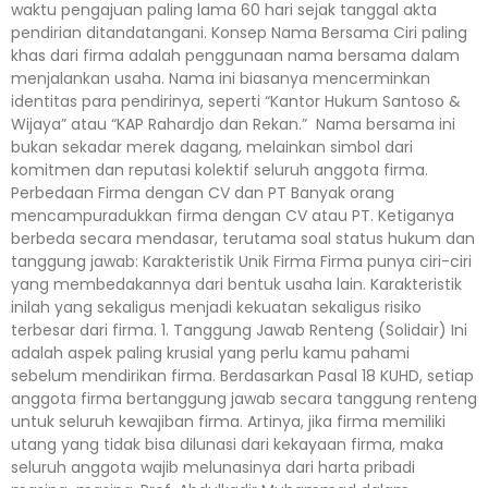
waktu pengajuan paling lama 60 hari sejak tanggal akta
pendirian ditandatangani. Konsep Nama Bersama Ciri paling
khas dari firma adalah penggunaan nama bersama dalam
menjalankan usaha. Nama ini biasanya mencerminkan
identitas para pendirinya, seperti “Kantor Hukum Santoso &
Wijaya” atau “KAP Rahardjo dan Rekan.” Nama bersama ini
bukan sekadar merek dagang, melainkan simbol dari
komitmen dan reputasi kolektif seluruh anggota firma.
Perbedaan Firma dengan CV dan PT Banyak orang
mencampuradukkan firma dengan CV atau PT. Ketiganya
berbeda secara mendasar, terutama soal status hukum dan
tanggung jawab: Karakteristik Unik Firma Firma punya ciri-ciri
yang membedakannya dari bentuk usaha lain. Karakteristik
inilah yang sekaligus menjadi kekuatan sekaligus risiko
terbesar dari firma. 1. Tanggung Jawab Renteng (Solidair) Ini
adalah aspek paling krusial yang perlu kamu pahami
sebelum mendirikan firma. Berdasarkan Pasal 18 KUHD, setiap
anggota firma bertanggung jawab secara tanggung renteng
untuk seluruh kewajiban firma. Artinya, jika firma memiliki
utang yang tidak bisa dilunasi dari kekayaan firma, maka
seluruh anggota wajib melunasinya dari harta pribadi