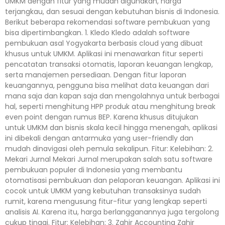
UMKM dengan fitur yang mudah digunakan, harga
terjangkau, dan sesuai dengan kebutuhan bisnis di Indonesia.
Berikut beberapa rekomendasi software pembukuan yang
bisa dipertimbangkan. 1. Kledo Kledo adalah software
pembukuan asal Yogyakarta berbasis cloud yang dibuat
khusus untuk UMKM. Aplikasi ini menawarkan fitur seperti
pencatatan transaksi otomatis, laporan keuangan lengkap,
serta manajemen persediaan. Dengan fitur laporan
keuangannya, pengguna bisa melihat data keuangan dari
mana saja dan kapan saja dan mengolahnya untuk berbagai
hal, seperti menghitung HPP produk atau menghitung break
even point dengan rumus BEP. Karena khusus ditujukan
untuk UMKM dan bisnis skala kecil hingga menengah, aplikasi
ini dibekali dengan antarmuka yang user-friendly dan
mudah dinavigasi oleh pemula sekalipun. Fitur: Kelebihan: 2.
Mekari Jurnal Mekari Jurnal merupakan salah satu software
pembukuan populer di Indonesia yang membantu
otomatisasi pembukuan dan pelaporan keuangan. Aplikasi ini
cocok untuk UMKM yang kebutuhan transaksinya sudah
rumit, karena mengusung fitur-fitur yang lengkap seperti
analisis AI. Karena itu, harga berlangganannya juga tergolong
cukup tinggi. Fitur: Kelebihan: 3. Zahir Accounting Zahir