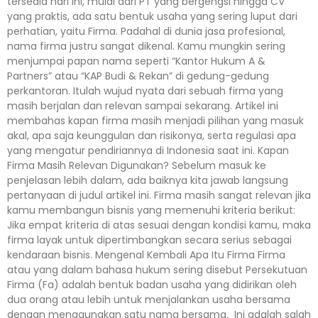
tersedia hari ini, mulai dari PT yang bergengsi hingga CV
yang praktis, ada satu bentuk usaha yang sering luput dari
perhatian, yaitu Firma. Padahal di dunia jasa profesional,
nama firma justru sangat dikenal. Kamu mungkin sering
menjumpai papan nama seperti “Kantor Hukum A &
Partners” atau “KAP Budi & Rekan” di gedung-gedung
perkantoran. Itulah wujud nyata dari sebuah firma yang
masih berjalan dan relevan sampai sekarang. Artikel ini
membahas kapan firma masih menjadi pilihan yang masuk
akal, apa saja keunggulan dan risikonya, serta regulasi apa
yang mengatur pendiriannya di Indonesia saat ini. Kapan
Firma Masih Relevan Digunakan? Sebelum masuk ke
penjelasan lebih dalam, ada baiknya kita jawab langsung
pertanyaan di judul artikel ini. Firma masih sangat relevan jika
kamu membangun bisnis yang memenuhi kriteria berikut:
Jika empat kriteria di atas sesuai dengan kondisi kamu, maka
firma layak untuk dipertimbangkan secara serius sebagai
kendaraan bisnis. Mengenal Kembali Apa Itu Firma Firma
atau yang dalam bahasa hukum sering disebut Persekutuan
Firma (Fa) adalah bentuk badan usaha yang didirikan oleh
dua orang atau lebih untuk menjalankan usaha bersama
dengan menggunakan satu nama bersama. Ini adalah salah