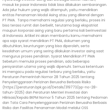
masuk ke pasar Indonesia tidak bisa dilakukan sembarangan.
Ada jalur hukum yang wajib ditempuh, yaitu mendirikan
entitas Penanaman Modal Asing atau yang dikenal dengan
PT PMA. Tanpa memahami regulasi yang berlaku, proses ini
bisa terasa rumit dan berbelit, terutama bagi ekspatriat
maupun korporasi asing yang baru pertama kali berinvestasi
di Indonesia. Artikel ini akan membantu kamu memahami
apa saja syarat mendirikan PT PMA, dokumen yang
dibutuhkan, keuntungan yang bisa diperoleh, serta
kesalahan umum yang sering dilakukan investor asing saat
mengurus proses pendirian. Syarat Mendirikan PT PMA
Sebelum memulai proses pendirian, ada beberapa
persyaratan utama yang wajib dipenuhi. Semua ketentuan
ini mengacu pada regulasi terbaru yang berlaku, yaitu
Peraturan Pemerintah Nomor 28 Tahun 2025 tentang
Penyelenggaraan Perizinan Berusaha Berbasis Risiko
(https://peraturan.bpk.go.id/Details/319773/pp-no-28-
tahun-2025) dan Peraturan Menteri Investasi dan
Hilirisasi/Kepala BKPM Nomor 5 Tahun 2025 tentang Pedoman
dan Tata Cara Penyelenggaraan Perizinan Berusaha Berbasis
Risiko dan Fasilitas Penanaman Modal melalui OSS