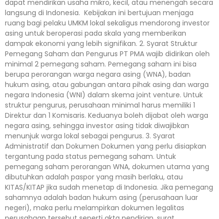
dapat mendirikan usaha mikro, kecil, atau menengah secara
langsung di Indonesia. Kebijakan ini bertujuan menjaga
ruang bagi pelaku UMKM lokal sekaligus mendorong investor
asing untuk beroperasi pada skala yang memberikan
dampak ekonomi yang lebih signifikan. 2. Syarat Struktur
Pemegang Saham dan Pengurus PT PMA wajib didirikan oleh
minimal 2 pemegang saham. Pemegang saham ini bisa
berupa perorangan warga negara asing (WNA), badan
hukum asing, atau gabungan antara pihak asing dan warga
negara Indonesia (WNI) dalam skema joint venture. Untuk
struktur pengurus, perusahaan minimal harus memiliki 1
Direktur dan 1 Komisaris. Keduanya boleh dijabat oleh warga
negara asing, sehingga investor asing tidak diwajibkan
menunjuk warga lokal sebagai pengurus. 3. Syarat
Administratif dan Dokumen Dokumen yang perlu disiapkan
tergantung pada status pemegang saham. Untuk
pemegang saham perorangan WNA, dokumen utama yang
dibutuhkan adalah paspor yang masih berlaku, atau
KITAS/KITAP jika sudah menetap di Indonesia. Jika pemegang
sahamnya adalah badan hukum asing (perusahaan luar
negeri), maka perlu melampirkan dokumen legalitas
perusahaan tersebut seperti akta pendirian, surat