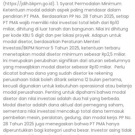
(https://jdih.bkpm.go.id). 1. Syarat Permodalan Minimum
Ketentuan modal adalah aspek paling mendasar dalam
pendirian PT PMA. Berdasarkan PP No. 28 Tahun 2025, setiap
PT PMA wajib memiliki nilai investasi total lebih dari Rp10
miliar, dihitung di luar tanah dan bangunan. Nilai ini dihitung
per kode KBLI 5 digit dan per lokasi proyek. Adapun untuk
modal disetor, berdasarkan Peraturan Menteri
Investasi/BKPM Nomor 5 Tahun 2025, ketentuan terbaru
menetapkan modal disetor minimum sebesar Rp2,5 miliar.
Ini merupakan perubahan signifikan dari aturan sebelumnya
yang mewajibkan modal disetor sebesar Rp10 miliar. Perlu
dicatat bahwa dana yang sudah disetor ke rekening
perusahaan tidak boleh ditarik selama 12 bulan pertama,
kecuali digunakan untuk kebutuhan operasional atau belanja
modal perusahaan. Penting untuk dipahami bahwa modal
disetor dan nilai investasi adalah dua hal yang berbeda.
Modal disetor adalah dana aktual dari pemegang saham,
sementara nilai investasi mencakup total dana termasuk
pembelian mesin, peralatan, gedung, dan modal kerja. PP No.
28 Tahun 2025 juga menegaskan bahwa PT PMA hanya
diperuntukkan bagi kategori usaha besar. Investor asing tidak