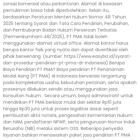
zonasi komersial atau perkantoran. Alamat di kawasan
pemukiman biasa tidak diperbolehkan. Selain itu,
berdasarkan Peraturan Menteri Hukum Nomor 48 Tahun
2025 tentang Syarat dan Tata Cara Pendirian, Perubahan,
dan Pembubaran Badan Hukum Perseroan Terbatas
(Permenkumham 48/2025), PT PMA tidak boleh
menggunakan alamat virtual office. Alamat kantor harus
berupa kantor fisik yang nyata dan dapat diverifikasi oleh
pihak berwenang. (sumber: https://www.easybiz.id/syarat-
dan-prosedur-pendirian-pt-pma-di-indonesia) Berapa
Biaya Pendirian PT PMA? Biaya pendirian PT Penanaman
Modal Asing (PT PMA) di Indonesia bervariasi tergantung
pada kompleksitas usaha, kebutuhan perizinan, serta apakah
prosesnya dilakukan sendiri atau menggunakan jasa
konsultan hukum. Secara umum, biaya administratif untuk
mendirikan PT PMA berkisar mulai dari sekitar Rp10 juta
hingga Rp30 juta untuk proses legalitas dasar seperti
pembuatan akta notaris, pengesahan Kementerian Hukum
dan HAM, pendaftaran NPWP, serta pengurusan Nomor Induk
Berusaha (NIB) melalui sistem OSS. Beberapa penyedia
layanan bahkan menawarkan paket jasa pendirian PT PMA