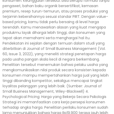
konsumen. Keunggulan tersebut bisa berupa formula tanpa
pengawet, bahan baku organik bersertifikat, kemasan
premium, resep turun-temurun, atau proses produksi yang
terjamin kebersihannya sesuai standar PIRT. Dengan value-
based pricing, kamu tidak perlu bersaing di level harga
terendah. Kamu menawarkan alasan yang kuat mengapa
produkmu layak dihargai lebih tinggi, dan konsumen yang
tepat akan memahami serta menghargai hal itu.
Pendekatan ini sejalan dengan temuan dalam studi yang
diterbitkan di Journal of Small Business Management (Vol.
60, Issue 3, 2022), yang meneliti strategi penetapan harga
pada usaha pangan skala kecil di negara berkembang.
Penelitian tersebut menemukan bahwa pelaku usaha yang
mengkomunikasikan nilai produk secara konsisten kepada
konsumen mampu mempertahankan harga jual yang lebih
tinggi dibanding kompetitor, sekaligus mencapai tingkat
loyalitas pelanggan yang lebih baik. (Sumber: Journal of
Small Business Management, Wiley-Blackwell) 4.
Psychological Pricing: Harga yang Bekerja Secara Psikologis
Strategi ini memanfaatkan cara kerja persepsi konsumen
terhadap angka harga. Penelitian perilaku konsumen sudah
lama menunjukkan bahwa harga Rp19.900 terasa jauh lebih