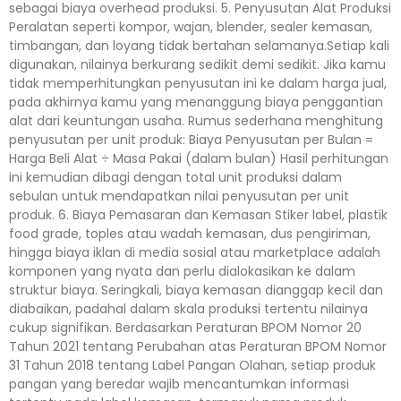
sebagai biaya overhead produksi. 5. Penyusutan Alat Produksi
Peralatan seperti kompor, wajan, blender, sealer kemasan,
timbangan, dan loyang tidak bertahan selamanya.Setiap kali
digunakan, nilainya berkurang sedikit demi sedikit. Jika kamu
tidak memperhitungkan penyusutan ini ke dalam harga jual,
pada akhirnya kamu yang menanggung biaya penggantian
alat dari keuntungan usaha. Rumus sederhana menghitung
penyusutan per unit produk: Biaya Penyusutan per Bulan =
Harga Beli Alat ÷ Masa Pakai (dalam bulan) Hasil perhitungan
ini kemudian dibagi dengan total unit produksi dalam
sebulan untuk mendapatkan nilai penyusutan per unit
produk. 6. Biaya Pemasaran dan Kemasan Stiker label, plastik
food grade, toples atau wadah kemasan, dus pengiriman,
hingga biaya iklan di media sosial atau marketplace adalah
komponen yang nyata dan perlu dialokasikan ke dalam
struktur biaya. Seringkali, biaya kemasan dianggap kecil dan
diabaikan, padahal dalam skala produksi tertentu nilainya
cukup signifikan. Berdasarkan Peraturan BPOM Nomor 20
Tahun 2021 tentang Perubahan atas Peraturan BPOM Nomor
31 Tahun 2018 tentang Label Pangan Olahan, setiap produk
pangan yang beredar wajib mencantumkan informasi