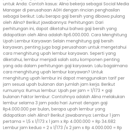
untuk Anda: Contoh kasus: Alina bekerja sebagai Social Media
Manager di perusahaan AGH dengan rincian penghasilan
sebagai berikut: Lalu berapa gaji bersih yang dibawa pulang
oleh Alina? Berikut jawabannya: Perhitungan: Dari
perhitungan ini, dapat diketahui bahwa gaji bersih yang
didapatkan oleh Alina adalah Rp6.000.000. Cara Menghitung
Upah Lembur Karyawan Selain menghitung gaji bersih
karyawan, penting juga bagi perusahaan untuk mengetahui
cara menghitung upah lembur karyawan. Seperti yang
diketahui, lembur menjadi salah satu komponen penting
yang ada dalam perhitungan gaji karyawan. Lalu bagaimana
cara menghitung upah lembur karyawan? Untuk
menghitung upah lembur ini dapat menggunakan tarif per
jam sesuai upah bulanan dan jumlah jam kerja. Berikut
rumusnya: Rumus lembur: Upah per jam = 1/173 × gaji
bulanan Faktor lembur: Contohnya adalah Alina melakukan
lembur selama 3 jam pada hari Jumat dengan gaji
Rp4.000.000 per bulan, berapa upah lembur yang
didapatkan oleh Alina? Berikut jawabannya: Lembur 1 jam
pertama = 1,5 x 1/173 x 1 jam x Rp 4.000.000 = Rp 34.682
Lembur jam kedua = 2 x 1/173 /x 2 jam x Rp 4.000.000 = Rp