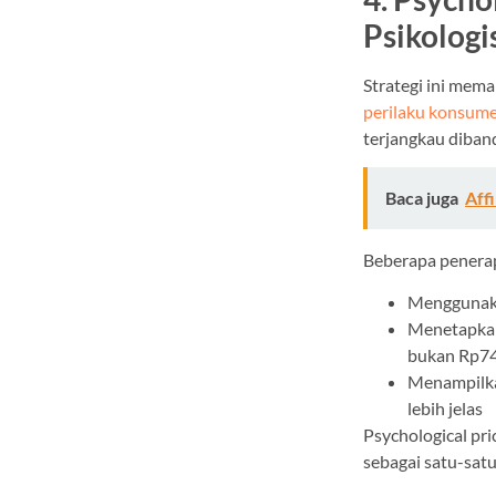
Psikologi
Strategi ini mema
perilaku konsum
terjangkau diban
Baca juga
Aff
Beberapa penera
Menggunaka
Menetapkan
bukan Rp74
Menampilkan
lebih jelas
Psychological pri
sebagai satu-sat