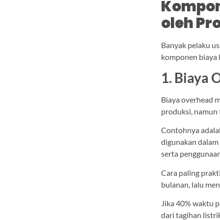
Kompone
oleh Pr
Banyak pelaku us
komponen biaya l
1. Biaya
Biaya overhead m
produksi, namun 
Contohnya adalah
digunakan dalam 
serta penggunaa
Cara paling prakt
bulanan, lalu me
Jika 40% waktu p
dari tagihan list