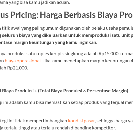
tama yang bisa kamu jadikan acuan.
lus Pricing: Harga Berbasis Biaya Pr
ah titik awal yang paling umum digunakan oleh pelaku usaha pemul
g seluruh biaya yang dikeluarkan untuk memproduksi satu unit p
ntase margin keuntungan yang kamu inginkan.
iaya produksi satu toples keripik singkong adalah Rp15.000, term
dan
biaya operasional
. Jika kamu menetapkan margin keuntungan 
alah Rp21.000.
al Biaya Produksi + (Total Biaya Produksi × Persentase Margin)
gi ini adalah kamu bisa memastikan setiap produk yang terjual me
rategi ini tidak mempertimbangkan
kondisi pasar
, sehingga harga y
ja terlalu tinggi atau terlalu rendah dibanding kompetitor.