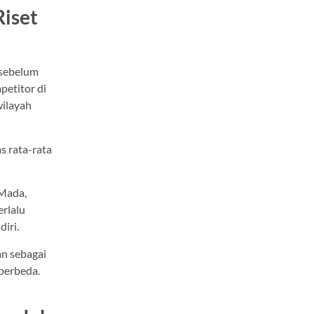
Riset
 sebelum
etitor di
wilayah
s rata-rata
 Mada,
erlalu
iri.
an sebagai
 berbeda.