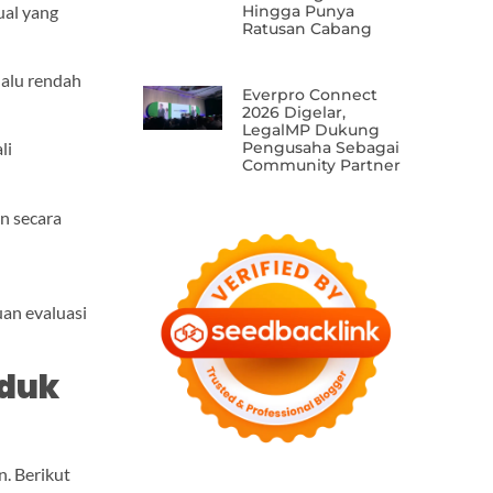
Hingga Punya
ual yang
Ratusan Cabang
lalu rendah
Everpro Connect
2026 Digelar,
LegalMP Dukung
Pengusaha Sebagai
li
Community Partner
n secara
an evaluasi
oduk
n. Berikut