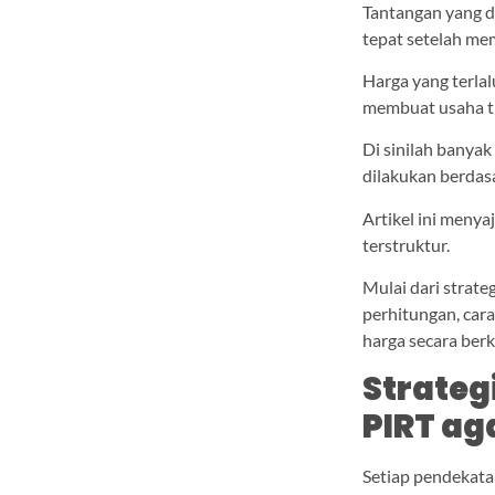
Tantangan yang 
tepat setelah mem
Harga yang terla
membuat usaha ti
Di sinilah banya
dilakukan berdas
Artikel ini meny
terstruktur.
Mulai dari strate
perhitungan, car
harga secara berk
Strateg
PIRT ag
Setiap pendekatan