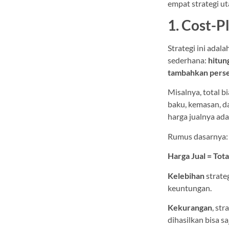
empat strategi u
1. Cost-P
Strategi ini adal
sederhana:
hitun
tambahkan perse
Misalnya, total b
baku, kemasan, 
harga jualnya ad
Rumus dasarnya:
Harga Jual = Tot
Kelebihan
strate
keuntungan.
Kekurangan
, st
dihasilkan bisa sa