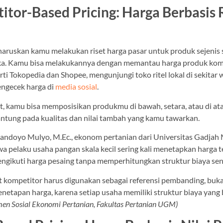
itor-Based Pricing: Harga Berbasis 
gharuskan kamu melakukan riset harga pasar untuk produk sejenis
a. Kamu bisa melakukannya dengan memantau harga produk komp
ti Tokopedia dan Shopee, mengunjungi toko ritel lokal di sekitar 
engecek harga di
media sosial
.
t, kamu bisa memposisikan produkmu di bawah, setara, atau di ata
antung pada kualitas dan nilai tambah yang kamu tawarkan.
 Handoyo Mulyo, M.Ec., ekonom pertanian dari Universitas Gadjah
 pelaku usaha pangan skala kecil sering kali menetapkan harga t
ngikuti harga pesaing tanpa memperhitungkan struktur biaya send
t kompetitor harus digunakan sebagai referensi pembanding, buk
netapan harga, karena setiap usaha memiliki struktur biaya yang
en Sosial Ekonomi Pertanian, Fakultas Pertanian UGM)