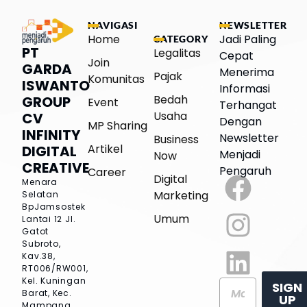
NAVIGASI
NEWSLETTER
Home
Jadi Paling
CATEGORY
PT
Legalitas
Cepat
Join
GARDA
Menerima
Pajak
Komunitas
ISWANTO
Informasi
Bedah
GROUP
Event
Terhangat
Usaha
CV
Dengan
MP Sharing
INFINITY
Newsletter
Business
Artikel
DIGITAL
Menjadi
Now
CREATIVE
Pengaruh
Career
Digital
Menara
Marketing
Selatan
BpJamsostek
Umum
Lantai 12
Jl.
Gatot
Subroto,
Kav.38,
RT006/RW001,
Kel. Kuningan
SIGN
Barat, Kec.
UP
Mampang