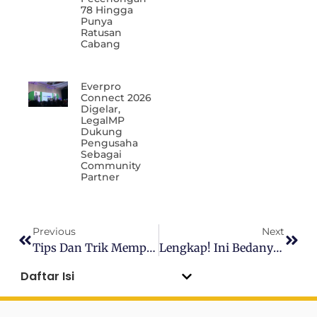
78 Hingga
Punya
Ratusan
Cabang
Everpro
Connect 2026
Digelar,
LegalMP
Dukung
Pengusaha
Sebagai
Community
Partner
Previous
Next
Tips Dan Trik Memperoleh Pembiayaan Usaha Untuk Startup
Lengkap! Ini Bedanya Holding, Sister, Dan Parent Company Dan Contohnya
Daftar Isi