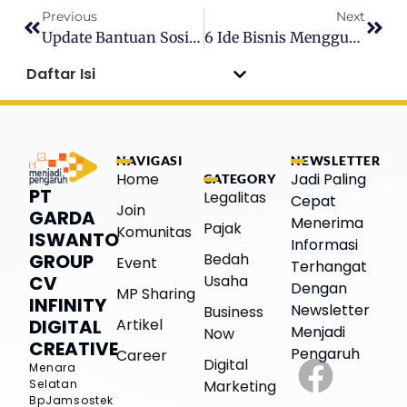
Previous
Next
Update Bantuan Sosial (Bansos) Oktober 2024: PKH, BPNT, Dan Bantuan Beras Segera Cair Untuk Keluarga Penerima Manfaat
6 Ide Bisnis Menggunakan SBU Non Konstruksi Menguntungkan Modal Kecil
Daftar Isi
NAVIGASI
NEWSLETTER
Home
Jadi Paling
CATEGORY
PT
Legalitas
Cepat
Join
GARDA
Menerima
Pajak
Komunitas
ISWANTO
Informasi
Bedah
GROUP
Event
Terhangat
Usaha
CV
Dengan
MP Sharing
INFINITY
Newsletter
Business
Artikel
DIGITAL
Menjadi
Now
CREATIVE
Pengaruh
Career
Digital
Menara
Marketing
Selatan
BpJamsostek