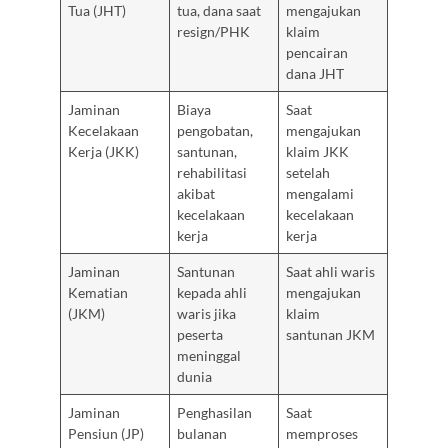
Tua (JHT)
tua, dana saat
mengajukan
resign/PHK
klaim
pencairan
dana JHT
Jaminan
Biaya
Saat
Kecelakaan
pengobatan,
mengajukan
Kerja (JKK)
santunan,
klaim JKK
rehabilitasi
setelah
akibat
mengalami
kecelakaan
kecelakaan
kerja
kerja
Jaminan
Santunan
Saat ahli waris
Kematian
kepada ahli
mengajukan
(JKM)
waris jika
klaim
peserta
santunan JKM
meninggal
dunia
Jaminan
Penghasilan
Saat
Pensiun (JP)
bulanan
memproses