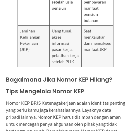
setelah usia
pembayaran
pensiun
manfaat
pensiun
bulanan
Jaminan
Uang tunai,
Saat
Kehilangan
akses
mengajukan
Pekerjaan
informasi
dan mengakses
(JKP)
pasar kerja,
manfaat JKP
pelatihan kerja
setelah PHK
Bagaimana Jika Nomor KEP Hilang?
Tips Mengelola Nomor KEP
Nomor KEP BPJS Ketenagakerjaan adalah identitas penting
yang perlu kamu jaga kerahasiaannya. Layaknya data
pribadi lainnya, Nomor KEP harus disimpan dengan aman
untuk mencegah penyalahgunaan oleh pihak yang tidak
bertanggung jawab. Penyalahgunaan Nomor KEP dapat