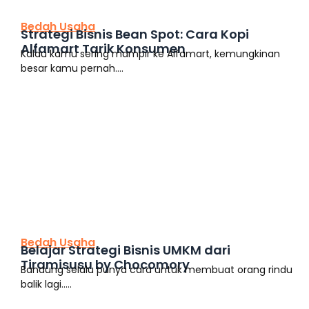
Bedah Usaha
Strategi Bisnis Bean Spot: Cara Kopi
Alfamart Tarik Konsumen
Kalau kamu sering mampir ke Alfamart, kemungkinan
besar kamu pernah....
This is the heading
Bedah Usaha
Belajar Strategi Bisnis UMKM dari
Tiramisusu by Chocomory
Bandung selalu punya cara untuk membuat orang rindu
balik lagi.....