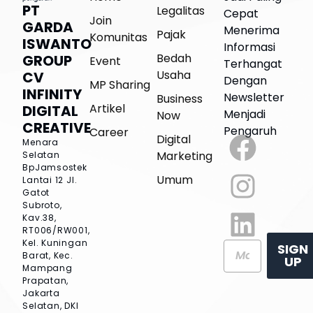
PT
Legalitas
Cepat
Join
GARDA
Menerima
Pajak
Komunitas
ISWANTO
Informasi
Bedah
GROUP
Event
Terhangat
Usaha
CV
Dengan
MP Sharing
INFINITY
Newsletter
Business
Artikel
DIGITAL
Menjadi
Now
CREATIVE
Pengaruh
Career
Digital
Menara
Marketing
Selatan
BpJamsostek
Umum
Lantai 12
Jl.
Gatot
Subroto,
Kav.38,
RT006/RW001,
Kel. Kuningan
SIGN
Barat, Kec.
UP
Mampang
Prapatan,
Jakarta
Selatan, DKI