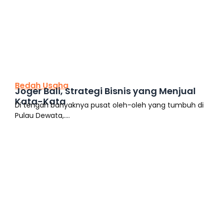
This is the heading
Bedah Usaha
Joger Bali, Strategi Bisnis yang Menjual
Kata-Kata
Di tengah banyaknya pusat oleh-oleh yang tumbuh di
Pulau Dewata,....
This is the heading