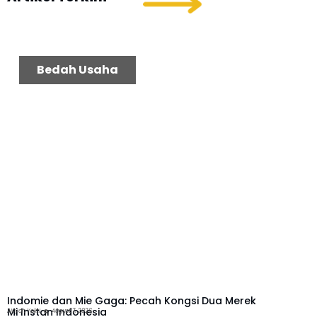
Pajak
Bedah Usaha
Indomie dan Mie Gaga: Pecah Kongsi Dua Merek
Mi Instan Indonesia
Aisyah Yekti
August 7, 2026