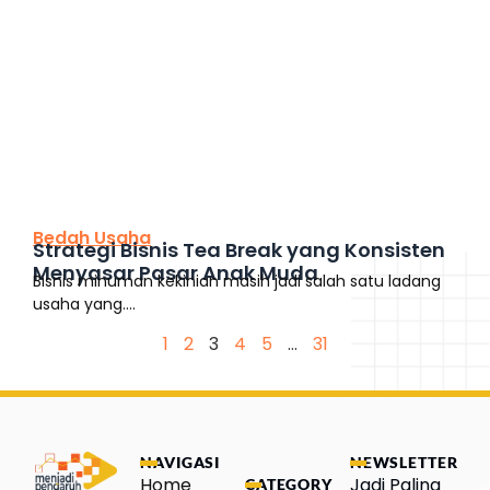
This is the heading
Bedah Usaha
Strategi Bisnis Tea Break yang Konsisten
Menyasar Pasar Anak Muda
Bisnis minuman kekinian masih jadi salah satu ladang
usaha yang....
1
2
3
4
5
…
31
NAVIGASI
NEWSLETTER
Home
Jadi Paling
CATEGORY