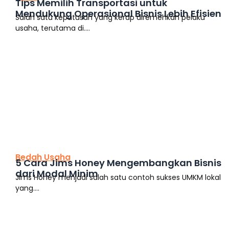
Tips Memilih Transportasi untuk
Mendukung Operasional Bisnis Lebih Efisien
Salah satu keputusan yang kerap diremehkan pelaku
usaha, terutama di....
This is the heading
Bedah Usaha
5 Cara Jims Honey Mengembangkan Bisnis
dari Modal Minim
Jims Honey menjadi salah satu contoh sukses UMKM lokal
yang....