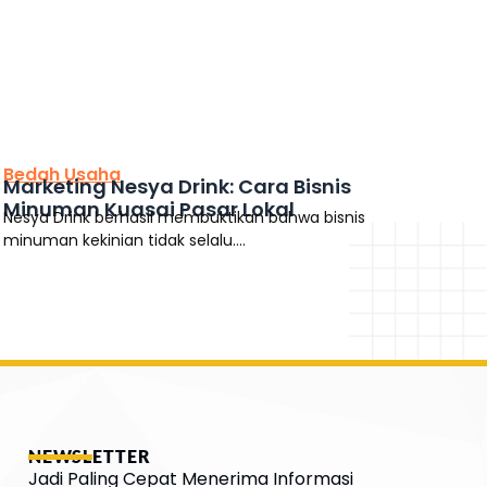
This is the heading
Bedah Usaha
Marketing Nesya Drink: Cara Bisnis
Minuman Kuasai Pasar Lokal
Nesya Drink berhasil membuktikan bahwa bisnis
minuman kekinian tidak selalu....
NEWSLETTER
Jadi Paling Cepat Menerima Informasi