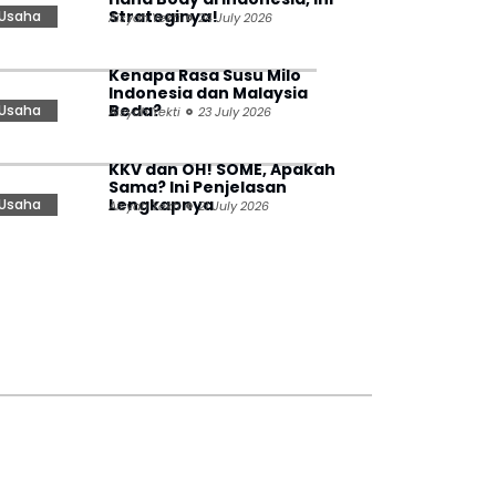
Strateginya!
Usaha
Aisyah Yekti
24 July 2026
Kenapa Rasa Susu Milo
Indonesia dan Malaysia
Beda?
Usaha
Aisyah Yekti
23 July 2026
KKV dan OH! SOME, Apakah
Sama? Ini Penjelasan
Lengkapnya
Usaha
Aisyah Yekti
21 July 2026