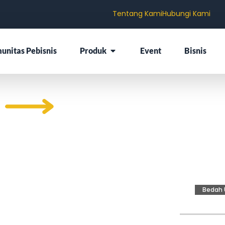
Tentang Kami
Hubungi Kami
unitas Pebisnis
Produk
Event
Bisnis
ajak
Bedah 