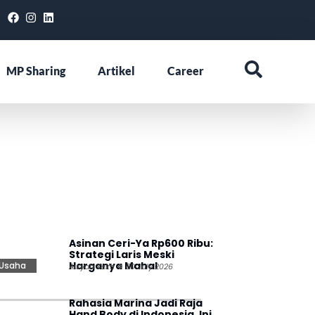
MP Sharing
Artikel
Career
Asinan Ceri-Ya Rp600 Ribu:
Strategi Laris Meski
Harganya Mahal
Usaha
Aisyah Yekti
30 July 2026
Rahasia Marina Jadi Raja
Hand Body di Indonesia, Ini