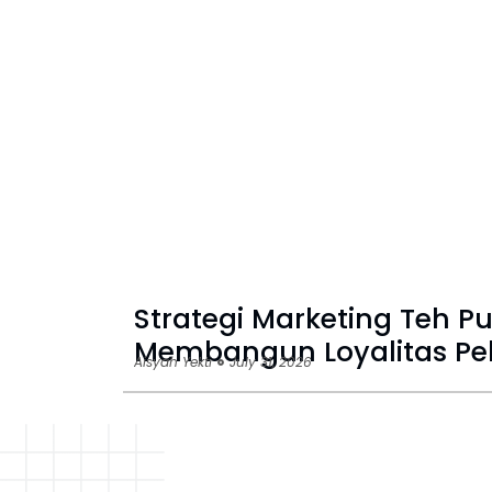
Strategi Marketing Teh 
Membangun Loyalitas P
Aisyah Yekti
July 31, 2026