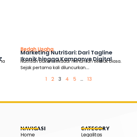
This is the heading
Bedah Usaha
Marketing NutriSari: Dari Tagline
Z
Ikonik hingga Kampanye Digital
cha
NutriSari bukan sekadar minuman serbuk biasa.
Sejak pertama kali diluncurkan....
1
2
3
4
5
…
13
NAVIGASI
CATEGORY
Home
Legalitas