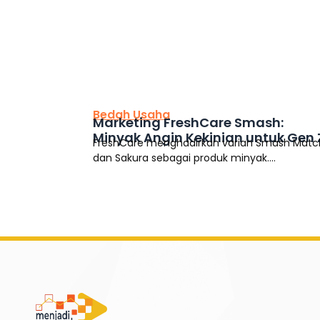
This is the heading
Bedah Usaha
Marketing FreshCare Smash:
Minyak Angin Kekinian untuk Gen 
FreshCare menghadirkan varian Smash Mat
dan Sakura sebagai produk minyak....