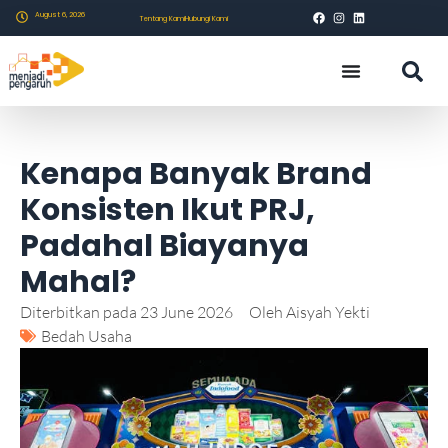
August 6, 2026
Tentang Kami
Hubungi Kami
Kenapa Banyak Brand
Konsisten Ikut PRJ,
Padahal Biayanya
Mahal?
Diterbitkan pada
23 June 2026
Oleh
Aisyah Yekti
Bedah Usaha