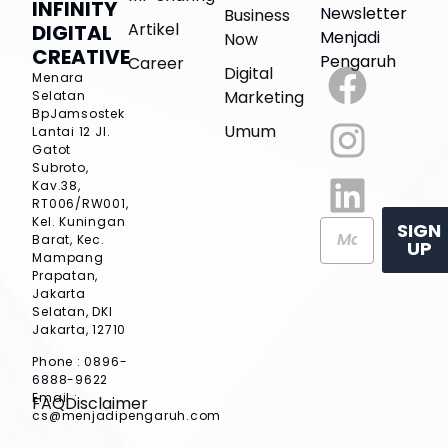
INFINITY
Newsletter
Business
Artikel
DIGITAL
Menjadi
Now
CREATIVE
Pengaruh
Career
Digital
Menara
Marketing
Selatan
BpJamsostek
Umum
Lantai 12
Jl.
Gatot
Subroto,
Kav.38,
RT006/RW001,
Kel. Kuningan
SIGN
Barat, Kec.
UP
Mampang
Prapatan,
Jakarta
Selatan, DKI
Jakarta, 12710
Phone : 0896-
6888-9622
Email :
FAQ
Disclaimer
cs@menjadipengaruh.com