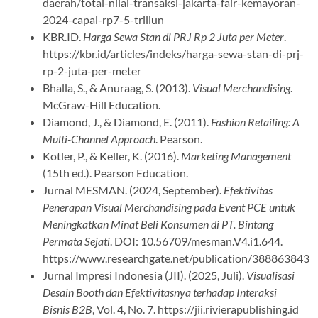
daerah/total-nilai-transaksi-jakarta-fair-kemayoran-
2024-capai-rp7-5-triliun
KBR.ID.
Harga Sewa Stan di PRJ Rp 2 Juta per Meter
.
https://kbr.id/articles/indeks/harga-sewa-stan-di-prj-
rp-2-juta-per-meter
Bhalla, S., & Anuraag, S. (2013).
Visual Merchandising
.
McGraw-Hill Education.
Diamond, J., & Diamond, E. (2011).
Fashion Retailing: A
Multi-Channel Approach
. Pearson.
Kotler, P., & Keller, K. (2016).
Marketing Management
(15th ed.). Pearson Education.
Jurnal MESMAN. (2024, September).
Efektivitas
Penerapan Visual Merchandising pada Event PCE untuk
Meningkatkan Minat Beli Konsumen di PT. Bintang
Permata Sejati
. DOI: 10.56709/mesman.V4.i1.644.
https://www.researchgate.net/publication/388863843
Jurnal Impresi Indonesia (JII). (2025, Juli).
Visualisasi
Desain Booth dan Efektivitasnya terhadap Interaksi
Bisnis B2B
, Vol. 4, No. 7. https://jii.rivierapublishing.id