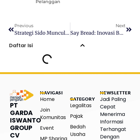
Pelanggan
Previous
Next
Strategi Sido Muncul Hadapi Konten Negatif Tolak Angin
Say Bread: Inovasi Bakery Dan Cafe Dari Grup Indomaret
Daftar Isi
NAVIGASI
NEWSLETTER
Home
Jadi Paling
CATEGORY
PT
Legalitas
Cepat
Join
GARDA
Menerima
Pajak
Komunitas
ISWANTO
Informasi
Bedah
GROUP
Event
Terhangat
Usaha
CV
Dengan
MP Sharing