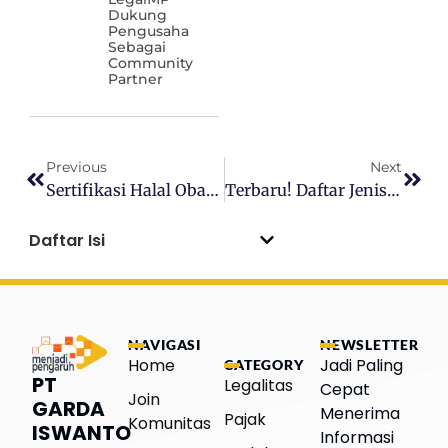
Dukung
Pengusaha
Sebagai
Community
Partner
Previous
Next
Sertifikasi Halal Obat Di Indonesia: Syarat, Tahapan, Dan Kewajiban
Terbaru! Daftar Jenis Pangan Olahan Wajib Izin Edar BPOM
Daftar Isi
NAVIGASI
NEWSLETTER
Home
Jadi Paling
CATEGORY
PT
Legalitas
Cepat
Join
GARDA
Menerima
Pajak
Komunitas
ISWANTO
Informasi