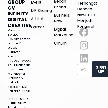
Bedah
GROUP
Event
Terhangat
Usaha
CV
Dengan
MP Sharing
INFINITY
Newsletter
Business
Artikel
DIGITAL
Menjadi
Now
CREATIVE
Pengaruh
Career
Digital
Menara
Marketing
Selatan
BpJamsostek
Umum
Lantai 12
Jl.
Gatot
Subroto,
Kav.38,
RT006/RW001,
Kel. Kuningan
SIGN
Barat, Kec.
UP
Mampang
Prapatan,
Jakarta
Selatan, DKI
Jakarta, 12710
Phone : 0896-
6888-9622
Email :