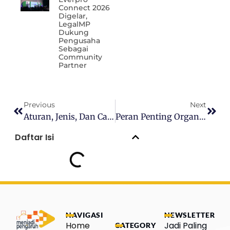
Connect 2026
Digelar,
LegalMP
Dukung
Pengusaha
Sebagai
Community
Partner
Previous
Next
Aturan, Jenis, Dan Cara Pembagian Shift Kerja Karyawan Lengkap Dengan Contohnya
Peran Penting Organ Atau Pengurus Yayasan: Panduan Lengkap Dan Download PDF
Daftar Isi
NAVIGASI
NEWSLETTER
Home
Jadi Paling
CATEGORY