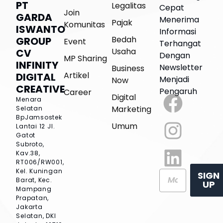
PT
Legalitas
Cepat
Join
GARDA
Menerima
Pajak
Komunitas
ISWANTO
Informasi
Bedah
GROUP
Event
Terhangat
Usaha
CV
Dengan
MP Sharing
INFINITY
Newsletter
Business
Artikel
DIGITAL
Menjadi
Now
CREATIVE
Pengaruh
Career
Digital
Menara
Marketing
Selatan
BpJamsostek
Umum
Lantai 12
Jl.
Gatot
Subroto,
Kav.38,
RT006/RW001,
Kel. Kuningan
SIGN
Barat, Kec.
UP
Mampang
Prapatan,
Jakarta
Selatan, DKI