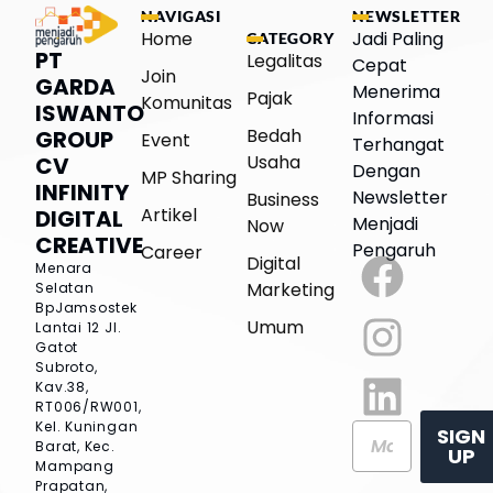
NAVIGASI
NEWSLETTER
Home
Jadi Paling
CATEGORY
PT
Legalitas
Cepat
Join
GARDA
Menerima
Pajak
Komunitas
ISWANTO
Informasi
Bedah
GROUP
Event
Terhangat
Usaha
CV
Dengan
MP Sharing
INFINITY
Newsletter
Business
Artikel
DIGITAL
Menjadi
Now
CREATIVE
Pengaruh
Career
Digital
Menara
Marketing
Selatan
BpJamsostek
Umum
Lantai 12
Jl.
Gatot
Subroto,
Kav.38,
RT006/RW001,
Kel. Kuningan
SIGN
Barat, Kec.
UP
Mampang
Prapatan,