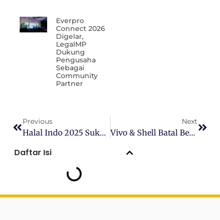
Everpro
Connect 2026
Digelar,
LegalMP
Dukung
Pengusaha
Sebagai
Community
Partner
Previous
Next
Halal Indo 2025 Sukses Himpun Komitmen Investasi Sampai Rp7,2 Triliun
Vivo & Shell Batal Beli BBM Impor Pertamina? Begini Kronologinya
Daftar Isi