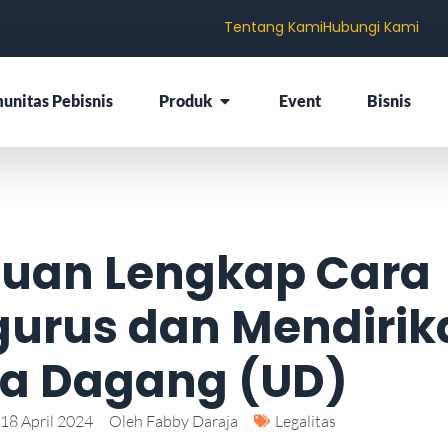
Tentang Kami
Hubungi Kami
unitas Pebisnis
Produk
Event
Bisnis
uan Lengkap Cara
urus dan Mendirik
a Dagang (UD)
18 April 2024
Oleh
Fabby Daraja
Legalitas