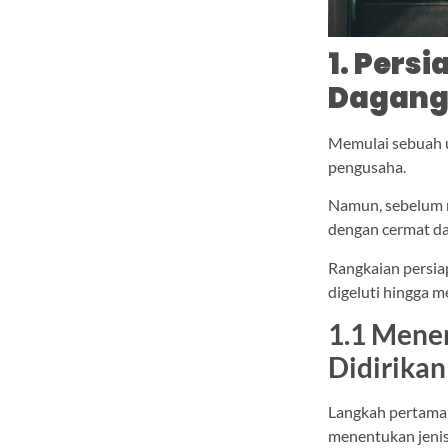
1. Pers
Dagan
Memulai sebuah u
pengusaha.
Namun, sebelum m
dengan cermat d
Rangkaian persiap
digeluti hingga m
1.1 Mene
Didirikan
Langkah pertama 
menentukan jenis