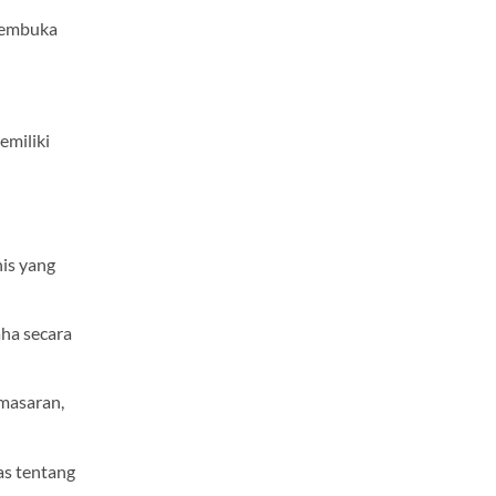
 membuka
emiliki
is yang
ha secara
emasaran,
as tentang