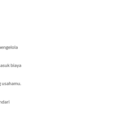
engelola
masuk biaya
g usahamu.
ndari