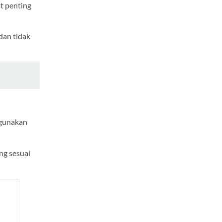
t penting
dan tidak
igunakan
ng sesuai