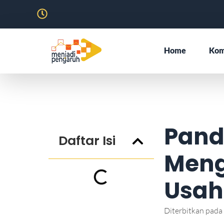
Home
Kom
Pand
Daftar Isi
Meng
Usah
Diterbitkan pada