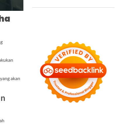
aha
ng
lakukan
 yang akan
an
lah