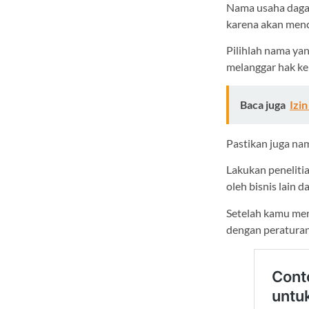
Nama usaha dagan
karena akan men
Pilihlah nama yan
melanggar hak kek
Baca juga
Izi
Pastikan juga nam
Lakukan peneliti
oleh bisnis lain 
Setelah kamu men
dengan peraturan