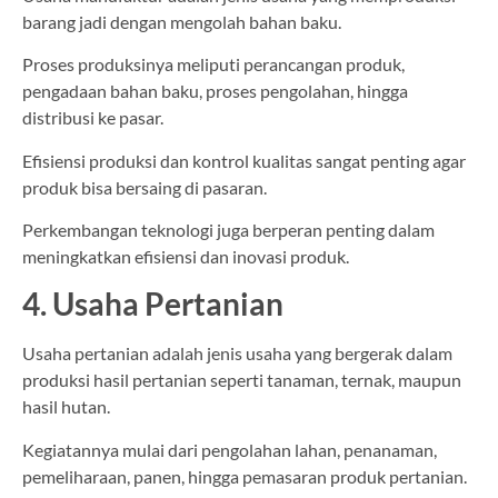
barang jadi dengan mengolah bahan baku.
Proses produksinya meliputi perancangan produk,
pengadaan bahan baku, proses pengolahan, hingga
distribusi ke pasar.
Efisiensi produksi dan kontrol kualitas sangat penting agar
produk bisa bersaing di pasaran.
Perkembangan teknologi juga berperan penting dalam
meningkatkan efisiensi dan inovasi produk.
4. Usaha Pertanian
Usaha pertanian adalah jenis usaha yang bergerak dalam
produksi hasil pertanian seperti tanaman, ternak, maupun
hasil hutan.
Kegiatannya mulai dari pengolahan lahan, penanaman,
pemeliharaan, panen, hingga pemasaran produk pertanian.