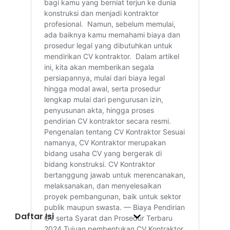
Daftar Isi