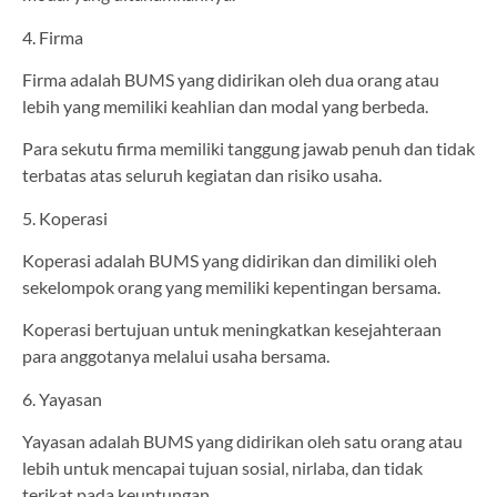
4. Firma
Firma adalah BUMS yang didirikan oleh dua orang atau
lebih yang memiliki keahlian dan modal yang berbeda.
Para sekutu firma memiliki tanggung jawab penuh dan tidak
terbatas atas seluruh kegiatan dan risiko usaha.
5. Koperasi
Koperasi adalah BUMS yang didirikan dan dimiliki oleh
sekelompok orang yang memiliki kepentingan bersama.
Koperasi bertujuan untuk meningkatkan kesejahteraan
para anggotanya melalui usaha bersama.
6. Yayasan
Yayasan adalah BUMS yang didirikan oleh satu orang atau
lebih untuk mencapai tujuan sosial, nirlaba, dan tidak
terikat pada keuntungan.