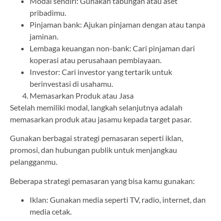
Modal sendiri: Gunakan tabungan atau aset
pribadimu.
Pinjaman bank: Ajukan pinjaman dengan atau tanpa
jaminan.
Lembaga keuangan non-bank: Cari pinjaman dari
koperasi atau perusahaan pembiayaan.
Investor: Cari investor yang tertarik untuk
berinvestasi di usahamu.
Memasarkan Produk atau Jasa
Setelah memiliki modal, langkah selanjutnya adalah
memasarkan produk atau jasamu kepada target pasar.
Gunakan berbagai strategi pemasaran seperti iklan,
promosi, dan hubungan publik untuk menjangkau
pelangganmu.
Beberapa strategi pemasaran yang bisa kamu gunakan:
Iklan: Gunakan media seperti TV, radio, internet, dan
media cetak.