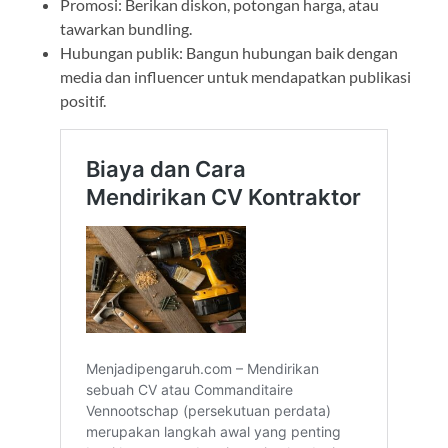
Promosi: Berikan diskon, potongan harga, atau
tawarkan bundling.
Hubungan publik: Bangun hubungan baik dengan
media dan influencer untuk mendapatkan publikasi
positif.