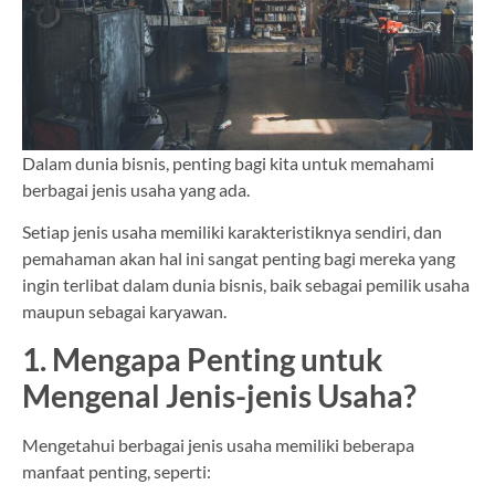
Dalam dunia bisnis, penting bagi kita untuk memahami
berbagai jenis usaha yang ada.
Setiap jenis usaha memiliki karakteristiknya sendiri, dan
pemahaman akan hal ini sangat penting bagi mereka yang
ingin terlibat dalam dunia bisnis, baik sebagai pemilik usaha
maupun sebagai karyawan.
1. Mengapa Penting untuk
Mengenal Jenis-jenis Usaha?
Mengetahui berbagai jenis usaha memiliki beberapa
manfaat penting, seperti: