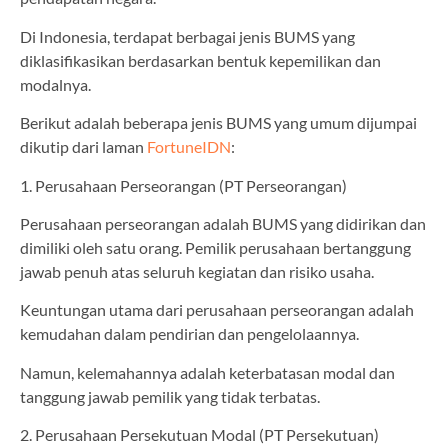
Di Indonesia, terdapat berbagai jenis BUMS yang
diklasifikasikan berdasarkan bentuk kepemilikan dan
modalnya.
Berikut adalah beberapa jenis BUMS yang umum dijumpai
dikutip dari laman
FortuneIDN
:
1. Perusahaan Perseorangan (PT Perseorangan)
Perusahaan perseorangan adalah BUMS yang didirikan dan
dimiliki oleh satu orang. Pemilik perusahaan bertanggung
jawab penuh atas seluruh kegiatan dan risiko usaha.
Keuntungan utama dari perusahaan perseorangan adalah
kemudahan dalam pendirian dan pengelolaannya.
Namun, kelemahannya adalah keterbatasan modal dan
tanggung jawab pemilik yang tidak terbatas.
2. Perusahaan Persekutuan Modal (PT Persekutuan)