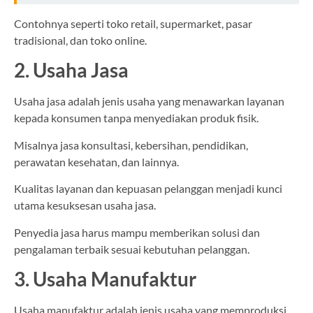
Contohnya seperti toko retail, supermarket, pasar
tradisional, dan toko online.
2. Usaha Jasa
Usaha jasa adalah jenis usaha yang menawarkan layanan
kepada konsumen tanpa menyediakan produk fisik.
Misalnya jasa konsultasi, kebersihan, pendidikan,
perawatan kesehatan, dan lainnya.
Kualitas layanan dan kepuasan pelanggan menjadi kunci
utama kesuksesan usaha jasa.
Penyedia jasa harus mampu memberikan solusi dan
pengalaman terbaik sesuai kebutuhan pelanggan.
3. Usaha Manufaktur
Usaha manufaktur adalah jenis usaha yang memproduksi