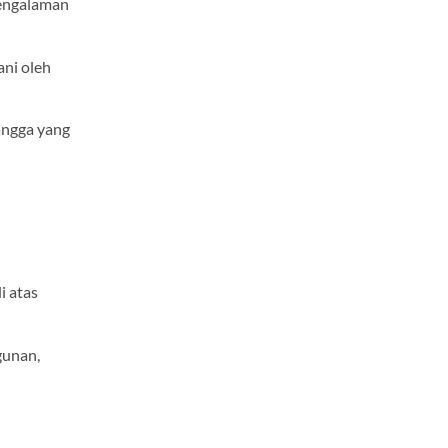
pengalaman
ani oleh
angga yang
n
i atas
gunan,