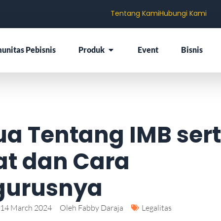
Tentang Kami
Hubungi Kami
unitas Pebisnis
Produk
Event
Bisnis
a Tentang IMB ser
at dan Cara
urusnya
14 March 2024
Oleh
Fabby Daraja
Legalitas