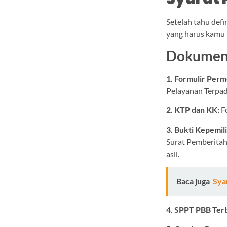
Setelah tahu def
yang harus kamu
Dokumen 
1. Formulir Per
Pelayanan Terpad
2. KTP dan KK:
F
3. Bukti Kepemil
Surat Pemberita
asli.
Baca juga
Sya
4. SPPT PBB Ter