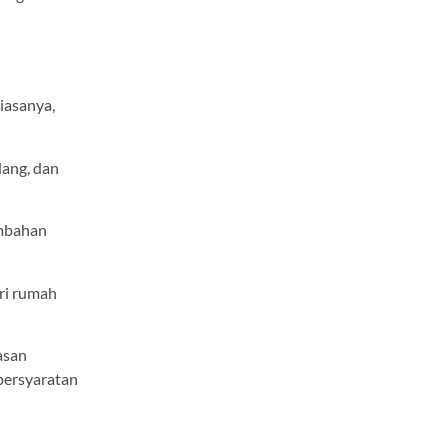
Biasanya,
dang, dan
ambahan
ri rumah
asan
persyaratan