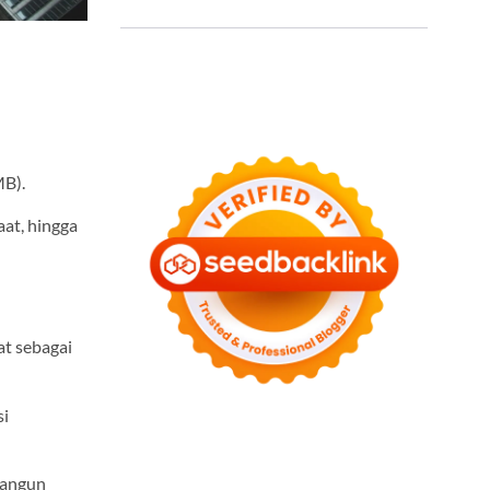
MB).
aat, hingga
t sebagai
si
bangun