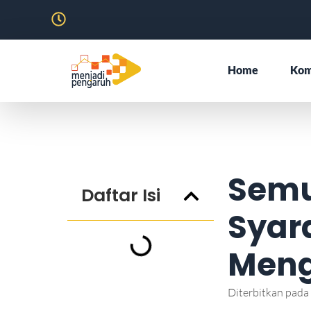
Home
Kom
Semu
Daftar Isi
Syar
Meng
Diterbitkan pada