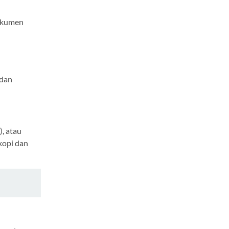
dokumen
dan
, atau
kopi dan