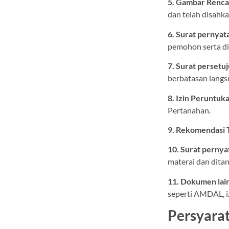
5. Gambar Renca
dan telah disahk
6. Surat pernyat
pemohon serta di
7. Surat persetu
berbatasan lang
8. Izin Peruntuk
Pertanahan.
9. Rekomendasi 
10. Surat perny
materai dan dita
11. Dokumen lai
seperti AMDAL, iz
Persyar