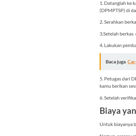
1. Datanglah ke 
(DPMPTSP) di d
2. Serahkan berk
3.Setelah berkas
4. Lakukan pemba
Baca juga
Car
5. Petugas dari 
kamu berikan sesu
6. Setelah verifi
Biaya ya
Untuk biayanya b
Namun, secara um