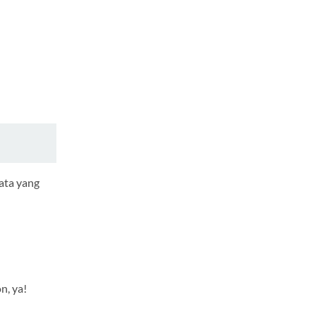
u
ata yang
n, ya!