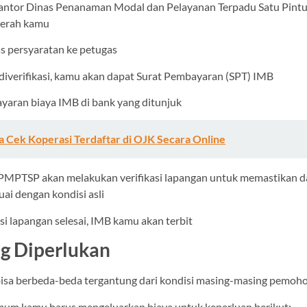
kantor Dinas Penanaman Modal dan Pelayanan Terpadu Satu Pint
aerah kamu
as persyaratan ke petugas
 diverifikasi, kamu akan dapat Surat Pembayaran (SPT) IMB
yaran biaya IMB di bank yang ditunjuk
a Cek Koperasi Terdaftar di OJK Secara Online
DPMPTSP akan melakukan verifikasi lapangan untuk memastikan d
ai dengan kondisi asli
kasi lapangan selesai, IMB kamu akan terbit
ng Diperlukan
isa berbeda-beda tergantung dari kondisi masing-masing pemoho
um kamu harus mengeluarkan biaya untuk keperluan berikut: