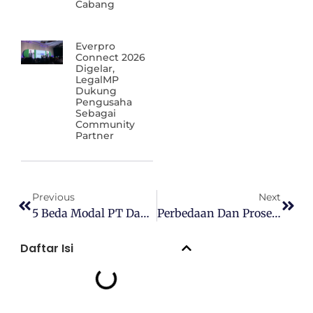
Cabang
Everpro
Connect 2026
Digelar,
LegalMP
Dukung
Pengusaha
Sebagai
Community
Partner
Previous
Next
5 Beda Modal PT Dan CV, Pengusaha Wajib Tahu
Perbedaan Dan Proses Perizinan SIUPMSE Dan TDPSE Lingkup Privat
Daftar Isi