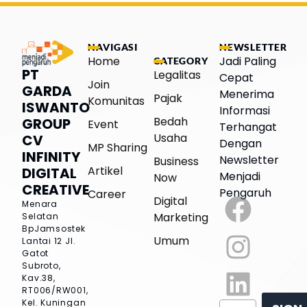
NAVIGASI
NEWSLETTER
Home
Jadi Paling
CATEGORY
PT
Legalitas
Cepat
Join
GARDA
Menerima
Pajak
Komunitas
ISWANTO
Informasi
Bedah
GROUP
Event
Terhangat
Usaha
CV
Dengan
MP Sharing
INFINITY
Newsletter
Business
Artikel
DIGITAL
Menjadi
Now
CREATIVE
Pengaruh
Career
Digital
Menara
Marketing
Selatan
BpJamsostek
Umum
Lantai 12
Jl.
Gatot
Subroto,
Kav.38,
RT006/RW001,
Kel. Kuningan