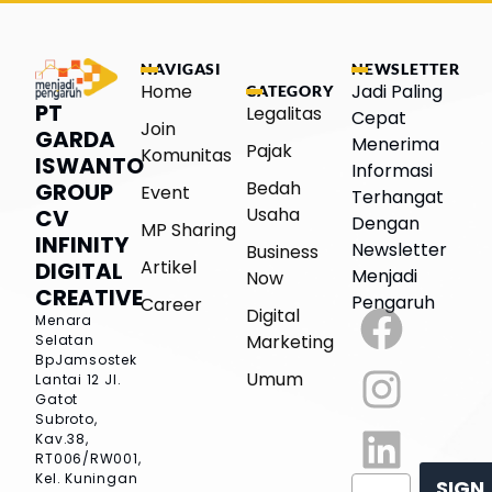
NAVIGASI
NEWSLETTER
Home
Jadi Paling
CATEGORY
PT
Legalitas
Cepat
Join
GARDA
Menerima
Pajak
Komunitas
ISWANTO
Informasi
Bedah
GROUP
Event
Terhangat
Usaha
CV
Dengan
MP Sharing
INFINITY
Newsletter
Business
Artikel
DIGITAL
Menjadi
Now
CREATIVE
Pengaruh
Career
Digital
Menara
Marketing
Selatan
BpJamsostek
Umum
Lantai 12
Jl.
Gatot
Subroto,
Kav.38,
RT006/RW001,
Kel. Kuningan
SIGN