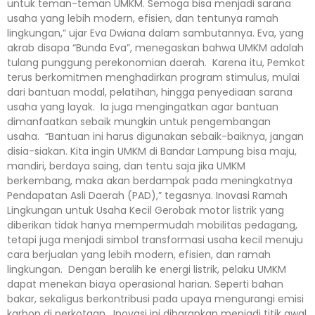
untuk teman-teman UMKM. Semoga bisa menjadi sarana
usaha yang lebih modern, efisien, dan tentunya ramah
lingkungan,” ujar Eva Dwiana dalam sambutannya. Eva, yang
akrab disapa “Bunda Eva”, menegaskan bahwa UMKM adalah
tulang punggung perekonomian daerah. Karena itu, Pemkot
terus berkomitmen menghadirkan program stimulus, mulai
dari bantuan modal, pelatihan, hingga penyediaan sarana
usaha yang layak. Ia juga mengingatkan agar bantuan
dimanfaatkan sebaik mungkin untuk pengembangan
usaha. “Bantuan ini harus digunakan sebaik-baiknya, jangan
disia-siakan. Kita ingin UMKM di Bandar Lampung bisa maju,
mandiri, berdaya saing, dan tentu saja jika UMKM
berkembang, maka akan berdampak pada meningkatnya
Pendapatan Asli Daerah (PAD),” tegasnya. Inovasi Ramah
Lingkungan untuk Usaha Kecil Gerobak motor listrik yang
diberikan tidak hanya mempermudah mobilitas pedagang,
tetapi juga menjadi simbol transformasi usaha kecil menuju
cara berjualan yang lebih modern, efisien, dan ramah
lingkungan. Dengan beralih ke energi listrik, pelaku UMKM
dapat menekan biaya operasional harian. Seperti bahan
bakar, sekaligus berkontribusi pada upaya mengurangi emisi
karbon di perkotaan. Inovasi ini diharapkan menjadi titik awal