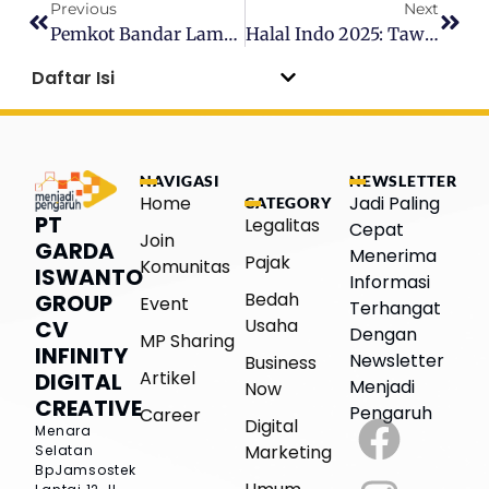
Previous
Next
Pemkot Bandar Lampung Bagikan 100 Gerobak Motor Listrik Untuk UMKM
Halal Indo 2025: Tawarkan Ilmu, Experience, Dan Kesempatan Baru Pengusaha
Daftar Isi
NAVIGASI
NEWSLETTER
Home
Jadi Paling
CATEGORY
PT
Legalitas
Cepat
Join
GARDA
Menerima
Pajak
Komunitas
ISWANTO
Informasi
Bedah
GROUP
Event
Terhangat
Usaha
CV
Dengan
MP Sharing
INFINITY
Newsletter
Business
Artikel
DIGITAL
Menjadi
Now
CREATIVE
Pengaruh
Career
Digital
Menara
Marketing
Selatan
BpJamsostek