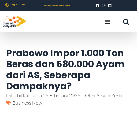
August 6, 2026
Tentang Kami
Hubungi Kami
Prabowo Impor 1.000 Ton
Beras dan 580.000 Ayam
dari AS, Seberapa
Dampaknya?
Diterbitkan pada
26 February 2026
Oleh
Aisyah Yekti
Business Now