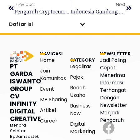
Previous
Next
Pengaruh Cryptocurrency Terhadap Ekonomi Digital
Indonesia Gandeng China, UMKM Disiapkan Masuk Ekosistem Industri Global
Daftar Isi
NAVIGASI
NEWSLETTER
Home
Jadi Paling
CATEGORY
PT
Legalitas
Cepat
Join
GARDA
Menerima
Pajak
Komunitas
ISWANTO
Informasi
Bedah
GROUP
Event
Terhangat
Usaha
CV
Dengan
MP Sharing
INFINITY
Newsletter
Business
Artikel
DIGITAL
Menjadi
Now
CREATIVE
Pengaruh
Career
Digital
Menara
Marketing
Selatan
BpJamsostek