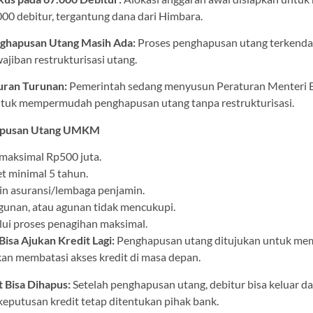
000 debitur, tergantung dana dari Himbara.
ghapusan Utang Masih Ada:
Proses penghapusan utang terkendal
wajiban restrukturisasi utang.
uran Turunan:
Pemerintah sedang menyusun Peraturan Menter
ntuk mempermudah penghapusan utang tanpa restrukturisasi.
hapusan Utang UMKM
 maksimal Rp500 juta.
t minimal 5 tahun.
in asuransi/lembaga penjamin.
gunan, atau agunan tidak mencukupi.
lui proses penagihan maksimal.
sa Ajukan Kredit Lagi:
Penghapusan utang ditujukan untuk me
kan membatasi akses kredit di masa depan.
st Bisa Dihapus:
Setelah penghapusan utang, debitur bisa keluar da
keputusan kredit tetap ditentukan pihak bank.