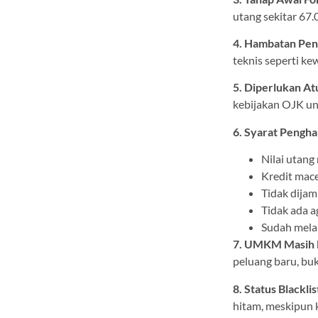
utang sekitar 67.
4. Hambatan Pen
teknis seperti ke
5. Diperlukan At
kebijakan OJK u
6. Syarat Peng
Nilai utang
Kredit mace
Tidak dijam
Tidak ada a
Sudah mela
7. UMKM Masih Bi
peluang baru, bu
8. Status Blackli
hitam, meskipun 