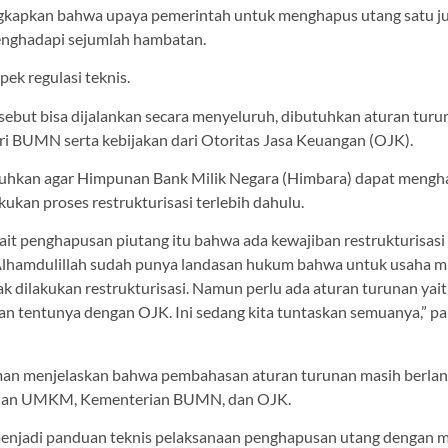
pkan bahwa upaya pemerintah untuk menghapus utang satu ju
ghadapi sejumlah hambatan.
ek regulasi teknis.
sebut bisa dijalankan secara menyeluruh, dibutuhkan aturan tur
i BUMN serta kebijakan dari Otoritas Jasa Keuangan (OJK).
utuhkan agar Himpunan Bank Milik Negara (Himbara) dapat mengh
ukan proses restrukturisasi terlebih dahulu.
ait penghapusan piutang itu bahwa ada kewajiban restrukturisasi 
lhamdulillah sudah punya landasan hukum bahwa untuk usaha mik
dak dilakukan restrukturisasi. Namun perlu ada aturan turunan yai
tentunya dengan OJK. Ini sedang kita tuntaskan semuanya,” pa
aman menjelaskan bahwa pembahasan aturan turunan masih berla
rian UMKM, Kementerian BUMN, dan OJK.
menjadi panduan teknis pelaksanaan penghapusan utang dengan 