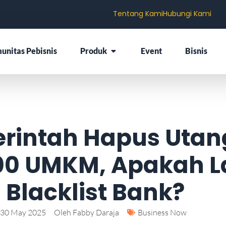
Tentang Kami
Hubungi Kami
unitas Pebisnis
Produk
Event
Bisnis
rintah Hapus Utan
00 UMKM, Apakah L
 Blacklist Bank?
30 May 2025
Oleh
Fabby Daraja
Business Now