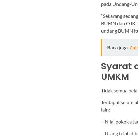
pada Undang-Un
“Sekarang sedan
BUMN dan OJK un
undang BUMN itu,
Baca juga
Zul
Syarat 
UMKM
Tidak semua pel
Terdapat sejumlah
lain:
– Nilai pokok uta
– Utang telah di