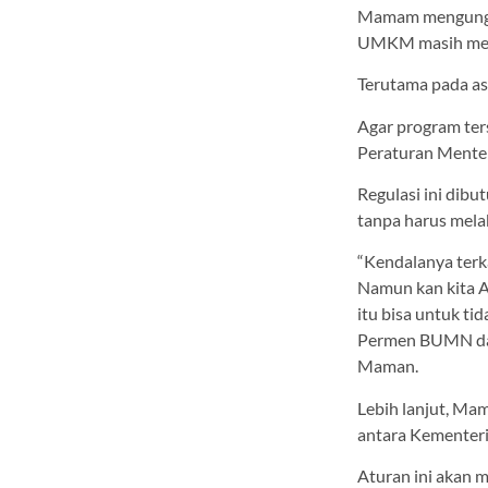
Mamam mengungka
UMKM masih men
Terutama pada asp
Agar program ter
Peraturan Menter
Regulasi ini dib
tanpa harus melak
“Kendalanya terk
Namun kan kita A
itu bisa untuk ti
Permen BUMN dan 
Maman.
Lebih lanjut, M
antara Kemente
Aturan ini akan 