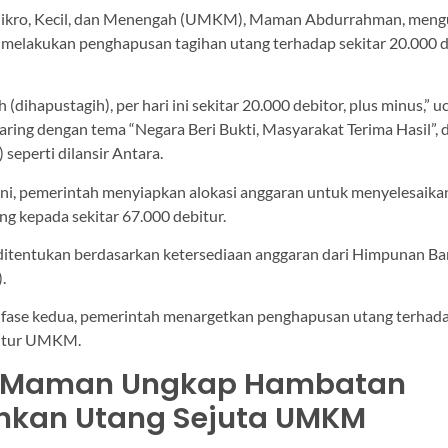
ikro, Kecil, dan Menengah (UMKM), Maman Abdurrahman, men
 melakukan penghapusan tagihan utang terhadap sekitar 20.000 d
 (dihapustagih), per hari ini sekitar 20.000 debitor, plus minus,”
aring dengan tema “Negara Beri Bukti, Masyarakat Terima Hasil”, d
seperti dilansir Antara.
ini, pemerintah menyiapkan alokasi anggaran untuk menyelesaika
g kepada sekitar 67.000 debitur.
ditentukan berdasarkan ketersediaan anggaran dari Himpunan Ba
).
 fase kedua, pemerintah menargetkan penghapusan utang terhada
bitur UMKM.
i Maman Ungkap Hambatan
hkan Utang Sejuta UMKM