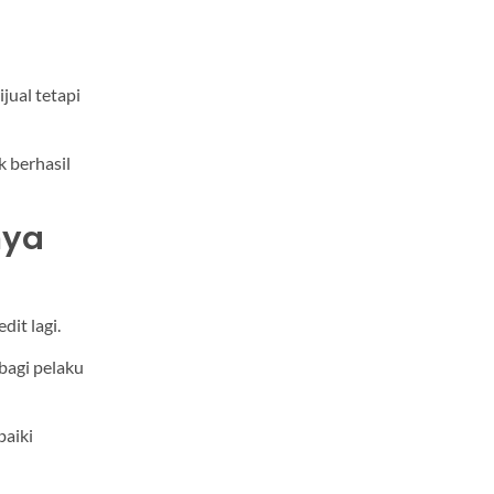
jual tetapi
k berhasil
nya
it lagi.
bagi pelaku
baiki