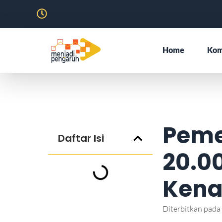
Home
Kom
Peme
Daftar Isi
20.0
Kena
Diterbitkan pada