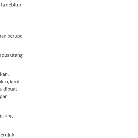
ta debitur
unan berupa
apus utang
kan.
ro, kecil
tu dibuat
par
ngsung
merujuk