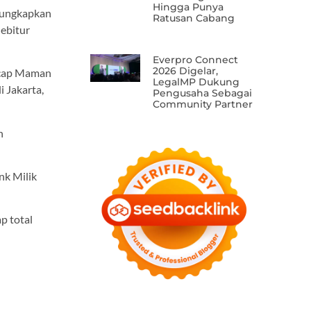
Hingga Punya
gungkapkan
Ratusan Cabang
ebitur
Everpro Connect
2026 Digelar,
 ucap Maman
LegalMP Dukung
i Jakarta,
Pengusaha Sebagai
Community Partner
n
nk Milik
p total