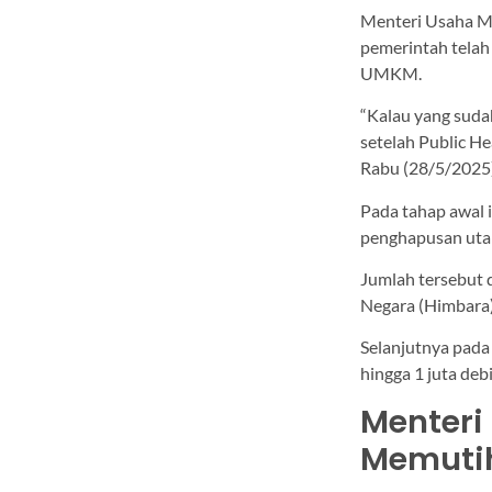
Menteri Usaha M
pemerintah telah
UMKM.
“Kalau yang sudah
setelah Public He
Rabu (28/5/2025) 
Pada tahap awal 
penghapusan utan
Jumlah tersebut 
Negara (Himbara
Selanjutnya pada
hingga 1 juta de
Menter
Memuti