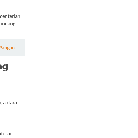
menterian
 undang-
 Pangan
ng
, antara
aturan