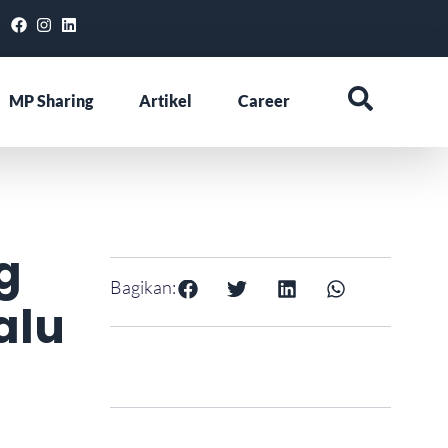
MP Sharing
Artikel
Career
g
Bagikan:
alu