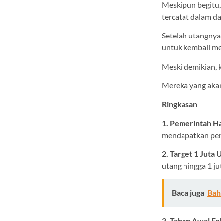
Meskipun begitu,
tercatat dalam da
Setelah utangnya 
untuk kembali me
Meski demikian, k
Mereka yang akan 
Ringkasan
1. Pemerintah 
mendapatkan pen
2. Target 1 Jut
utang hingga 1 j
Baca juga
Bah
3. Tahap Awal Fo