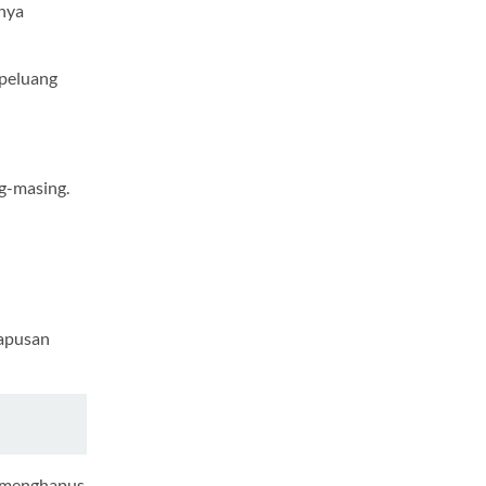
anya
 peluang
ng-masing.
apusan
k menghapus