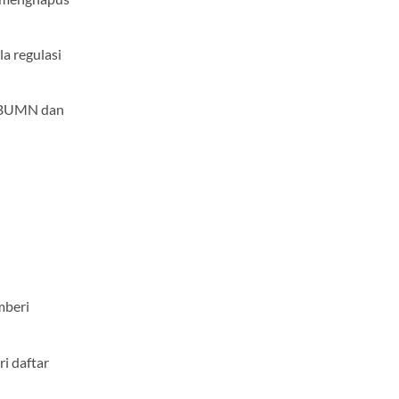
a regulasi
i BUMN dan
mberi
ri daftar