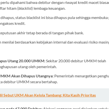
 perlu dipahami bahwa debitur dengan riwayat kredit macet bias
ftar hitam (
blacklist
) lembaga keuangan.
dihapus, status blacklist ini bisa dihapus pula sehingga membuka
ngakses kredit.
eputusan akhir tetap berada di tangan pihak bank.
menilai berdasarkan kebijakan internal dan evaluasi risiko masi
Hapus Utang 20.000 UMKM:
Sekitar 20.000 debitur UMKM telah
ghapusan utang oleh pemerintah.
a UMKM Akan Dihapus Utangnya:
Pemerintah menargetkan pengh
uta debitur UMKM secara bertahap.
lil Sebut UKM Akan Kelola Tambang: Kita Kasih Prioritas
kus pada 67.000 Debitur:
Alokasi anggaran awal disiapkan untu