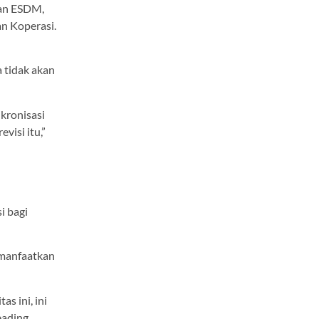
ian ESDM,
n Koperasi.
 tidak akan
kronisasi
isi itu,”
i bagi
imanfaatkan
s ini, ini
eading