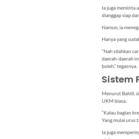
Ia juga meminta 
dianggap siap da
Namun, ia menega
Hanya yang suda
“Nah silahkan car
daerah-daerah ini
boleh,” tegasnya.
Sistem
Menurut Bahlil,
UKM biasa.
“Kalau bagian kred
Yang mulai urus t
Ia juga memperin