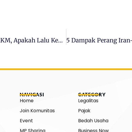
Pemerintah Hapus Utang 20.000 UMKM, Apakah Lalu Kena Blacklist Bank?
NAVIGASI
CATEGORY
Home
Legalitas
Join Komunitas
Pajak
Event
Bedah Usaha
MP Sharing
Business Now