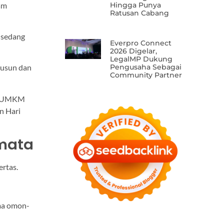
Hingga Punya
am
Ratusan Cabang
 sedang
Everpro Connect
2026 Digelar,
LegalMP Dukung
Pengusaha Sebagai
susun dan
Community Partner
KM-UMKM
an Hari
emata
ertas.
uma omon-