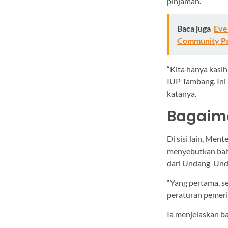
pinjaman.
Baca juga
Eve
Community P
“Kita hanya kasih
IUP Tambang. Ini 
katanya.
Bagaim
Di sisi lain, Me
menyebutkan bahw
dari Undang-Unda
“Yang pertama, se
peraturan pemeri
Ia menjelaskan b