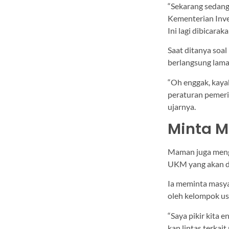
“Sekarang sedang
Kementerian Inv
Ini lagi dibicarak
Saat ditanya soal
berlangsung lama
“Oh enggak, kaya
peraturan pemeri
ujarnya.
Minta M
Maman juga meng
UKM yang akan di
Ia meminta masya
oleh kelompok u
“Saya pikir kita 
kan lintas terkai