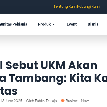
Tentang Kami
Hubungi Kami
unitas Pebisnis
Produk
Event
Bisnis
il Sebut UKM Akan
la Tambang: Kita K
itas
13 June 2025
Oleh
Fabby Daraja
Business Now