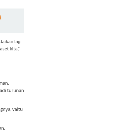
i
daikan lagi
set kita,”
man,
adi turunan
gnya, yaitu
an.