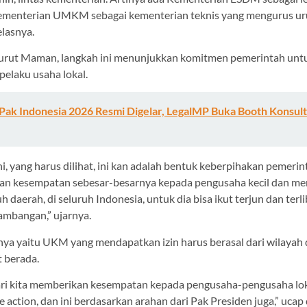
 Kementerian UMKM sebagai kementerian teknis yang mengurus uru
elasnya.
nurut Maman, langkah ini menunjukkan komitmen pemerintah unt
elaku usaha lokal.
Pak Indonesia 2026 Resmi Digelar, LegalMP Buka Booth Konsult
i, yang harus dilihat, ini kan adalah bentuk keberpihakan pemeri
an kesempatan sebesar-besarnya kepada pengusaha kecil dan m
uh daerah, di seluruh Indonesia, untuk dia bisa ikut terjun dan terl
ambangan,” ujarnya.
tnya yaitu UKM yang mendapatkan izin harus berasal dari wilayah
 berada.
dari kita memberikan kesempatan kepada pengusaha-pengusaha loka
e action, dan ini berdasarkan arahan dari Pak Presiden juga,” ucap 