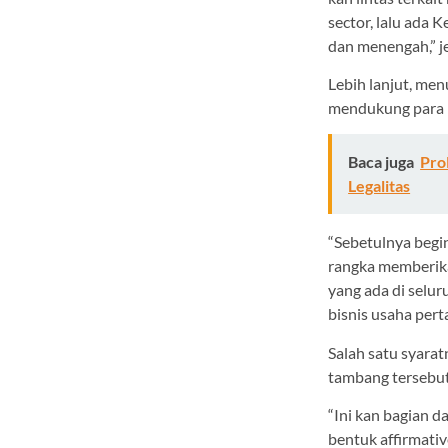
sector, lalu ada
dan menengah,” j
Lebih lanjut, me
mendukung para p
Baca juga
Pro
Legalitas
“Sebetulnya begin
rangka memberik
yang ada di selur
bisnis usaha pert
Salah satu syara
tambang tersebut
“Ini kan bagian 
bentuk affirmativ