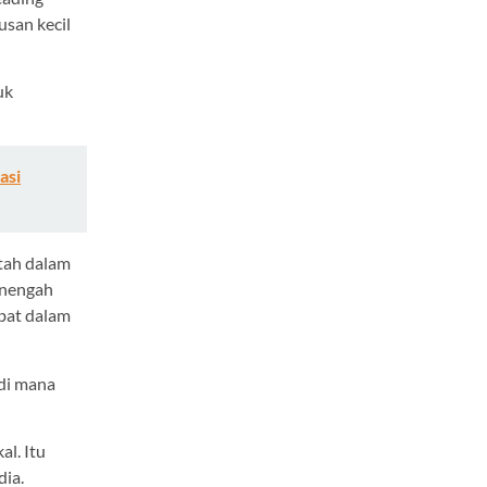
san kecil
uk
asi
ntah dalam
enengah
ibat dalam
 di mana
l. Itu
dia.