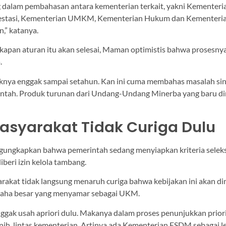
 dalam pembahasan antara kementerian terkait, yakni Kementer
estasi, Kementerian UMKM, Kementerian Hukum dan Kementeria
an,” katanya.
 kapan aturan itu akan selesai, Maman optimistis bahwa prosesnya
.
knya enggak sampai setahun. Kan ini cuma membahas masalah sin
ntah. Produk turunan dari Undang-Undang Minerba yang baru direv
asyarakat Tidak Curiga Dulu
ungkapkan bahwa pemerintah sedang menyiapkan kriteria seleks
beri izin kelola tambang.
rakat tidak langsung menaruh curiga bahwa kebijakan ini akan d
saha besar yang menyamar sebagai UKM.
enggak usah apriori dulu. Makanya dalam proses penunjukkan priorita
t nih, lintas kementerian. Artinya ada Kementerian ESDM sebagai l