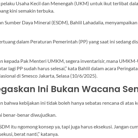
pelaku Usaha Kecil dan Menengah (UKM) untuk ikut terlibat dal
ang kini semakin terbuka.
an Sumber Daya Mineral (ESDM), Bahlil Lahadalia, menyampaikan
tertuang dalam Peraturan Pemerintah (PP) yang saat ini sedang di
an kepada Pak Menteri UMKM, segera inventarisir, mana UM
tar lagi PP sudah harus selesai,” kata Bahlil dalam acara Peringat
sional di Smesco Jakarta, Selasa (10/6/2025).
Tegaskan Ini Bukan Wacana S
 bahwa kebijakan ini tidak boleh hanya sebatas rencana di atas k
 ini benar-benar diwujudkan.
SDM itu ngomong konsep ya, tapi juga harus eksekusi. Jangan c
ekusi, berat nanti,” katanya.