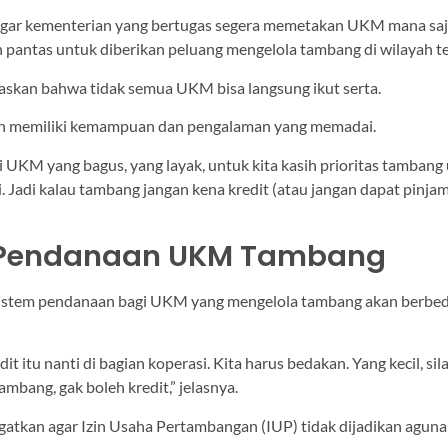
agar kementerian yang bertugas segera memetakan UKM mana saj
n pantas untuk diberikan peluang mengelola tambang di wilayah t
skan bahwa tidak semua UKM bisa langsung ikut serta.
h memiliki kemampuan dan pengalaman yang memadai.
i UKM yang bagus, yang layak, untuk kita kasih prioritas tambang
. Jadi kalau tambang jangan kena kredit (atau jangan dapat pinja
 Pendanaan UKM Tambang
 sistem pendanaan bagi UKM yang mengelola tambang akan berbe
it itu nanti di bagian koperasi. Kita harus bedakan. Yang kecil, sil
ambang, gak boleh kredit,” jelasnya.
gatkan agar Izin Usaha Pertambangan (IUP) tidak dijadikan agun