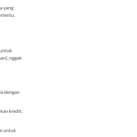
a yang
ertentu.
 untuk
man), nggak
da dengan
akan kredit.
an untuk