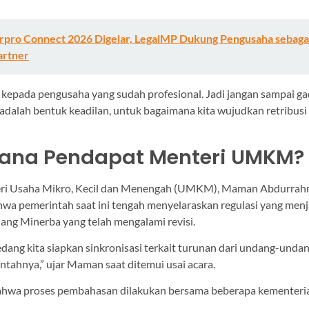
rpro Connect 2026 Digelar, LegalMP Dukung Pengusaha sebaga
artner
 kepada pengusaha yang sudah profesional. Jadi jangan sampai ga
adalah bentuk keadilan, untuk bagaimana kita wujudkan retribusi a
ana Pendapat Menteri UMKM?
nteri Usaha Mikro, Kecil dan Menengah (UMKM), Maman Abdurrah
a pemerintah saat ini tengah menyelaraskan regulasi yang menj
ng Minerba yang telah mengalami revisi.
dang kita siapkan sinkronisasi terkait turunan dari undang-undan
ntahnya,” ujar Maman saat ditemui usai acara.
ahwa proses pembahasan dilakukan bersama beberapa kementeri