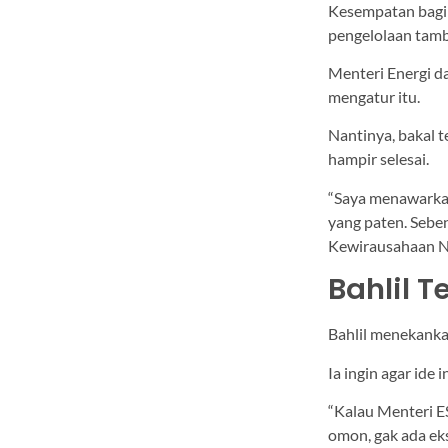
Kesempatan bagi 
pengelolaan tamb
Menteri Energi d
mengatur itu.
Nantinya, bakal 
hampir selesai.
“Saya menawark
yang paten. Seben
Kewirausahaan Na
Bahlil 
Bahlil menekankan
Ia ingin agar ide
“Kalau Menteri E
omon, gak ada eks