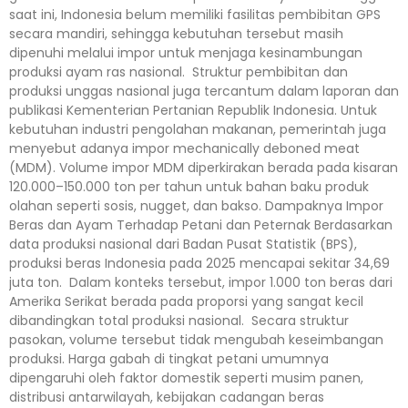
saat ini, Indonesia belum memiliki fasilitas pembibitan GPS
secara mandiri, sehingga kebutuhan tersebut masih
dipenuhi melalui impor untuk menjaga kesinambungan
produksi ayam ras nasional. Struktur pembibitan dan
produksi unggas nasional juga tercantum dalam laporan dan
publikasi Kementerian Pertanian Republik Indonesia. Untuk
kebutuhan industri pengolahan makanan, pemerintah juga
menyebut adanya impor mechanically deboned meat
(MDM). Volume impor MDM diperkirakan berada pada kisaran
120.000–150.000 ton per tahun untuk bahan baku produk
olahan seperti sosis, nugget, dan bakso. Dampaknya Impor
Beras dan Ayam Terhadap Petani dan Peternak Berdasarkan
data produksi nasional dari Badan Pusat Statistik (BPS),
produksi beras Indonesia pada 2025 mencapai sekitar 34,69
juta ton. Dalam konteks tersebut, impor 1.000 ton beras dari
Amerika Serikat berada pada proporsi yang sangat kecil
dibandingkan total produksi nasional. Secara struktur
pasokan, volume tersebut tidak mengubah keseimbangan
produksi. Harga gabah di tingkat petani umumnya
dipengaruhi oleh faktor domestik seperti musim panen,
distribusi antarwilayah, kebijakan cadangan beras