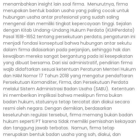
menambahkan insight lain soal firma. Menurutnya, firma
merupakan bentuk badan usaha yang paling cocok untuk
hubungan usaha antar profesional yang sudah saling
mengenal dan memiliki tingkat kepercayaan tinggi. Sejalan
dengan Kitab Undang-Undang Hukum Perdata (KUHPerdata)
Pasal 1618–1652 tentang persekutuan perdata, pengaturan ini
menjadi fondasi konseptual bahwa hubungan antar sekutu
dalam firma didasarkan pada perjanjian, sehingga hak dan
kewajiban mereka sangat bergantung pada isi kesepakatan
yang dibuat bersama. Dari sisi administratif, pendirian firma
wajib didaftarkan sesuai ketentuan Peraturan Menteri Hukum
dan HAM Nomor 17 Tahun 2018 yang mengatur pendaftaran
Persekutuan Komanditer, Firma, dan Persekutuan Perdata
melalui Sistem Administrasi Badan Usaha (SABU). Ketentuan
ini memberikan implikasi bahwa meskipun firma bukan
badan hukum, statusnya tetap tercatat dan diakui secara
resmi oleh negara. Dengan demikian, berdasarkan
keseluruhan regulasi tersebut, firma memang bukan badan
hukum seperti PT karena tidak memiliki pemisahan kekayaan
dan tanggung jawab terbatas. Namun, firma tetap
merupakan bentuk badan usaha yang sah, diakui, dan