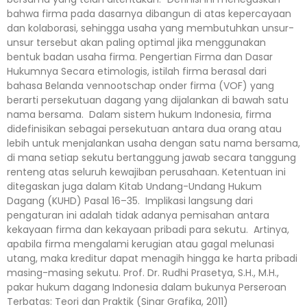
bahwa firma pada dasarnya dibangun di atas kepercayaan
dan kolaborasi, sehingga usaha yang membutuhkan unsur-
unsur tersebut akan paling optimal jika menggunakan
bentuk badan usaha firma. Pengertian Firma dan Dasar
Hukumnya Secara etimologis, istilah firma berasal dari
bahasa Belanda vennootschap onder firma (VOF) yang
berarti persekutuan dagang yang dijalankan di bawah satu
nama bersama. Dalam sistem hukum Indonesia, firma
didefinisikan sebagai persekutuan antara dua orang atau
lebih untuk menjalankan usaha dengan satu nama bersama,
di mana setiap sekutu bertanggung jawab secara tanggung
renteng atas seluruh kewajiban perusahaan. Ketentuan ini
ditegaskan juga dalam Kitab Undang-Undang Hukum
Dagang (KUHD) Pasal 16–35. Implikasi langsung dari
pengaturan ini adalah tidak adanya pemisahan antara
kekayaan firma dan kekayaan pribadi para sekutu. Artinya,
apabila firma mengalami kerugian atau gagal melunasi
utang, maka kreditur dapat menagih hingga ke harta pribadi
masing-masing sekutu. Prof. Dr. Rudhi Prasetya, S.H., M.H.,
pakar hukum dagang Indonesia dalam bukunya Perseroan
Terbatas: Teori dan Praktik (Sinar Grafika, 2011)