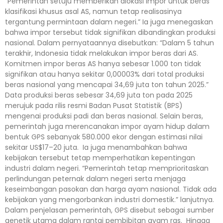
“Pemerintah setuju memberikan alokasi impor untuk beras
klasifikasi khusus asal AS, namun tetap realisasinya
tergantung permintaan dalam negeri.” Ia juga menegaskan
bahwa impor tersebut tidak signifikan dibandingkan produksi
nasional. Dalam pernyataannya disebutkan: “Dalam 5 tahun
terakhir, Indonesia tidak melakukan impor beras dari AS.
Komitmen impor beras AS hanya sebesar 1.000 ton tidak
signifikan atau hanya sekitar 0,00003% dari total produksi
beras nasional yang mencapai 34,69 juta ton tahun 2025.”
Data produksi beras sebesar 34,69 juta ton pada 2025
merujuk pada rilis resmi Badan Pusat Statistik (BPS)
mengenai produksi padi dan beras nasional. Selain beras,
pemerintah juga merencanakan impor ayam hidup dalam
bentuk GPS sebanyak 580.000 ekor dengan estimasi nilai
sekitar US$17–20 juta. Ia juga menambahkan bahwa
kebijakan tersebut tetap memperhatikan kepentingan
industri dalam negeri. “Pemerintah tetap memprioritaskan
perlindungan peternak dalam negeri serta menjaga
keseimbangan pasokan dan harga ayam nasional. Tidak ada
kebijakan yang mengorbankan industri domestik.” lanjutnya.
Dalam penjelasan pemerintah, GPS disebut sebagai sumber
genetik utama dalam rantai pembibitan ayam ras. Hingga