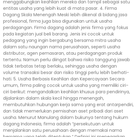
menggabungkan keahlian mereka dan tampil sebagai satu
entitas usaha yang lebih kuat di mata pasar. 4. Firma
Dagang Skala Menengah Meski lebih dikenal di bidang jasa
profesional, firma juga bisa digunakan untuk usaha
perdagangan. Firma dagang adalah jenis firma yang fokus
pada kegiatan jual beli barang. Jenis ini cocok untuk
pedagang yang ingin bergabung bersama mitra usaha
dalam satu naungan nama perusahaan, seperti usaha
distributor, agen pemasaran, atau perdagangan produk
tertentu. Namun perlu diingat bahwa risiko tanggung jawab
tidak terbatas tetap berlaku, sehingga usaha dengan
volume transaksi besar dan risiko tinggi perlu lebih berhati-
hati. 5. Usaha Berbasis Keahlian dan Kepercayaan Secara
umum, firma paling cocok untuk usaha yang memiliki ciri-
ciri berikut: mengandalkan keahlian khusus para pendirinya,
dijalankan dalam skala kecil hingga menengah,
membutuhkan hubungan kerja sama yang erat antarpendiri,
dan tidak memerlukan pemisahan aset pribadi dari aset
usaha. Menurut Manulang dalam bukunya tentang hukum
dagang Indonesia, firma adalah “persekutuan untuk
menjalankan satu perusahaan dengan memakai nama
bersama yang telah ditentukan.” Definisi ini menegaskan