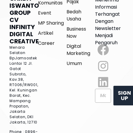
Pajak
Komunitas
ISWANTO
Informasi
Bedah
GROUP
Event
Terhangat
Usaha
CV
Dengan
MP Sharing
INFINITY
Newsletter
Business
Artikel
DIGITAL
Menjadi
Now
CREATIVE
Pengaruh
Career
Digital
Menara
Marketing
Selatan
BpJamsostek
Umum
Lantai 12
Jl.
Gatot
Subroto,
Kav.38,
RT006/RW001,
Kel. Kuningan
SIGN
Barat, Kec.
UP
Mampang
Prapatan,
Jakarta
Selatan, DKI
Jakarta, 12710
Phone : 0896-