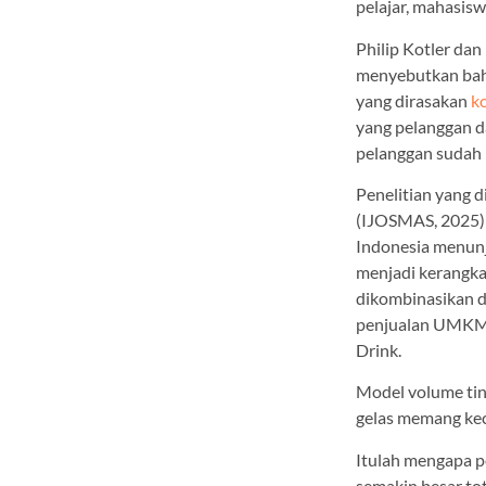
pelajar, mahasis
Philip Kotler da
menyebutkan bahw
yang dirasakan
k
yang pelanggan d
pelanggan sudah 
Penelitian yang d
(IJOSMAS, 2025) 
Indonesia menunj
menjadi kerangka
dikombinasikan d
penjualan UMKM mi
Drink.
Model volume tin
gelas memang keci
Itulah mengapa p
semakin besar tot