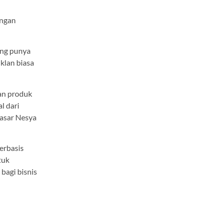
engan
ang punya
iklan biasa
an produk
l dari
pasar Nesya
erbasis
tuk
bagi bisnis