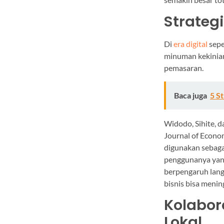
Strateg
Di
era digital
sepe
minuman kekinian
pemasaran.
Baca juga
5 S
Widodo, Sihite, 
Journal of Econo
digunakan sebaga
penggunanya yang
berpengaruh lan
bisnis bisa menin
Kolabor
Lokal