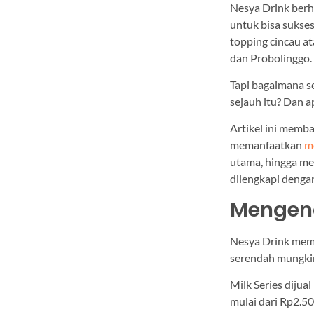
Nesya Drink berh
untuk bisa sukses
topping cincau at
dan Probolinggo.
Tapi bagaimana 
sejauh itu? Dan a
Artikel ini memba
memanfaatkan
m
utama, hingga me
dilengkapi dengan
Mengena
Nesya Drink memi
serendah mungkin.
Milk Series dijua
mulai dari Rp2.50