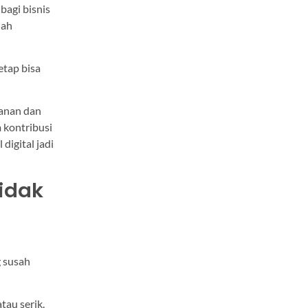
bagi bisnis
dah
etap bisa
kanan dan
 kontribusi
digital jadi
Tidak
g susah
tau serik.