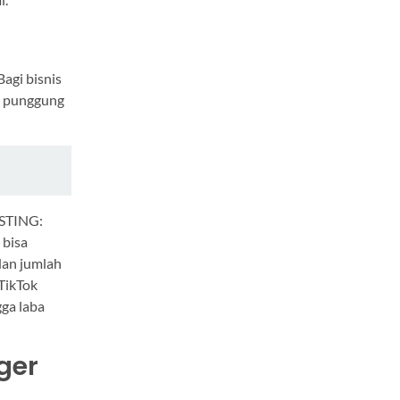
agi bisnis
g punggung
OSTING:
 bisa
dan jumlah
TikTok
gga laba
ger