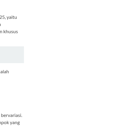
5, yaitu
m
an khusus
dalah
bervariasi.
mpok yang