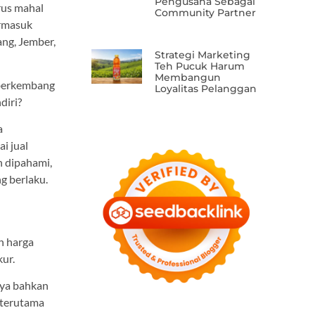
Pengusaha Sebagai
rus mahal
Community Partner
ermasuk
ang, Jember,
Strategi Marketing
Teh Pucuk Harum
Membangun
 berkembang
Loyalitas Pelanggan
diri?
a
i jual
h dipahami,
g berlaku.
n harga
ur.
nya bahkan
, terutama