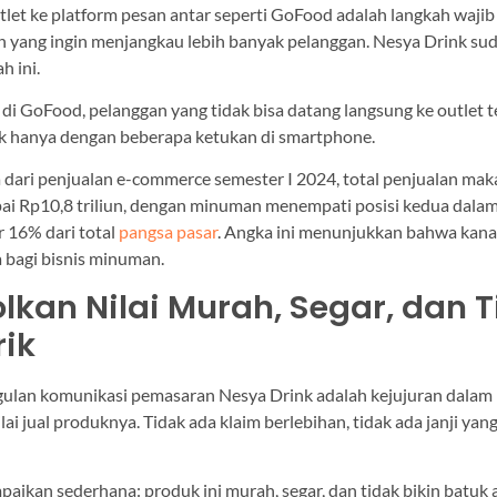
et ke platform pesan antar seperti GoFood adalah langkah wajib 
 yang ingin menjangkau lebih banyak pelanggan. Nesya Drink su
h ini.
di GoFood, pelanggan yang tidak bisa datang langsung ke outlet t
k hanya dengan beberapa ketukan di smartphone.
 dari penjualan e-commerce semester I 2024, total penjualan ma
 Rp10,8 triliun, dengan minuman menempati posisi kedua dalam
r 16% dari total
pangsa pasar
. Angka ini menunjukkan bahwa kanal 
bagi bisnis minuman.
lkan Nilai Murah, Segar, dan 
rik
gulan komunikasi pemasaran Nesya Drink adalah kejujuran dalam
i jual produknya. Tidak ada klaim berlebihan, tidak ada janji yan
aikan sederhana: produk ini murah, segar, dan tidak bikin batuk a