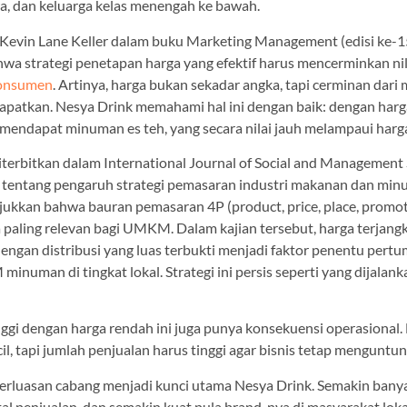
wa, dan keluarga kelas menengah ke bawah.
n Kevin Lane Keller dalam buku Marketing Management (edisi ke-1
a strategi penetapan harga yang efektif harus mencerminkan nil
onsumen
. Artinya, harga bukan sekadar angka, tapi cerminan dari
apatkan. Nesya Drink memahami hal ini dengan baik: dengan harg
mendapat minuman es teh, yang secara nilai jauh melampaui harg
iterbitkan dalam International Journal of Social and Management
tentang pengaruh strategi pemasaran industri makanan dan min
ukkan bahwa bauran pemasaran 4P (product, price, place, promo
 paling relevan bagi UMKM. Dalam kajian tersebut, harga terjang
engan distribusi yang luas terbukti menjadi faktor penentu per
numan di tingkat lokal. Strategi ini persis seperti yang dijalan
ggi dengan harga rendah ini juga punya konsekuensi operasional.
l, tapi jumlah penjualan harus tinggi agar bisnis tetap menguntu
erluasan cabang menjadi kunci utama Nesya Drink. Semakin bany
al penjualan, dan semakin kuat pula brand-nya di masyarakat loka