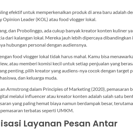
paling efektif untuk memperkenalkan produk di area baru adalah d
Opinion Leader (KOL) atau food vlogger lokal.
ang, dan Probolinggo, ada cukup banyak kreator konten kuliner y
tia dari kalangan lokal. Mereka jauh lebih dipercaya dibandingkan 
nya hubungan personal dengan audiensnya.
engan food vlogger lokal tidak harus mahal. Kamu bisa menawark
view, atau memberi komisi kecil untuk setiap penjualan yang berasa
ang penting, pilih kreator yang audiens-nya cocok dengan target 
ahasiswa, dan keluarga muda.
an Armstrong dalam Principles of Marketing (2020), pemasaran b
ital melalui influencer atau kreator konten adalah salah satu ben
aran yang paling hemat biaya namun berdampak besar, terutama 
pemasaran terbatas seperti UMKM.
isasi Layanan Pesan Antar