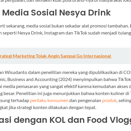
i Media Sosial Nesya Drink
rti sekarang, media sosial bukan sekadar alat promosi tambahan. B
 seperti Nesya Drink, Instagram dan TikTok sudah menjadi tulan
trategi Marketing Tolak Angin Sampai Go Internasional
dan Wisudanto dalam penelitian mereka yang dipublikasikan di C
mic, Business and Accounting (2024) menyimpulkan bahwa TikTok
i media pemasaran yang sangat efektif karena kemudahan akses 
 besar. Penelitian ini juga menunjukkan bahwa konten kuliner di 
gsung terhadap
perilaku konsumen
dan pengenalan
produk
, sehin
gkat jika strategi konten dilakukan dengan tepat.
asi dengan KOL dan Food Vlog