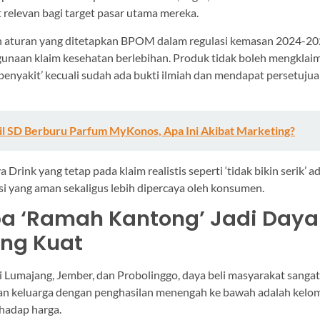
at relevan bagi target pasar utama mereka.
an aturan yang ditetapkan BPOM dalam regulasi kemasan 2024-202
unaan klaim kesehatan berlebihan. Produk tidak boleh mengklai
nyakit’ kecuali sudah ada bukti ilmiah dan mendapat persetuju
il SD Berburu Parfum MyKonos, Apa Ini Akibat Marketing?
Drink yang tetap pada klaim realistis seperti ‘tidak bikin serik’ a
si yang aman sekaligus lebih dipercaya oleh konsumen.
a ‘Ramah Kantong’ Jadi Daya
ang Kuat
i Lumajang, Jember, dan Probolinggo, daya beli masyarakat sangat 
an keluarga dengan penghasilan menengah ke bawah adalah kelo
rhadap harga.