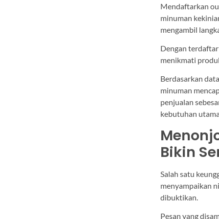
Mendaftarkan outl
minuman kekinian
mengambil langka
Dengan terdaftar 
menikmati produ
Berdasarkan data
minuman mencapai
penjualan sebesa
kebutuhan utama 
Menonjo
Bikin Se
Salah satu keung
menyampaikan nila
dibuktikan.
Pesan yang disamp