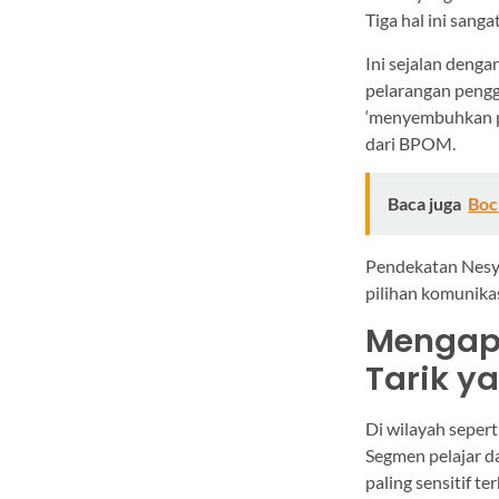
Tiga hal ini sang
Ini sejalan deng
pelarangan pengg
‘menyembuhkan pe
dari BPOM.
Baca juga
Boc
Pendekatan Nesya 
pilihan komunika
Mengap
Tarik y
Di wilayah sepert
Segmen pelajar d
paling sensitif te