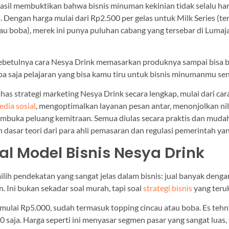
asil membuktikan bahwa bisnis minuman kekinian tidak selalu ha
. Dengan harga mulai dari Rp2.500 per gelas untuk Milk Series (t
au boba), merek ini punya puluhan cabang yang tersebar di Lumaj
sebetulnya cara Nesya Drink memasarkan produknya sampai bisa
pa saja pelajaran yang bisa kamu tiru untuk bisnis minumanmu sen
has strategi marketing Nesya Drink secara lengkap, mulai dari car
edia sosial
, mengoptimalkan layanan pesan antar, menonjolkan nila
mbuka peluang kemitraan. Semua diulas secara praktis dan muda
 dasar teori dari para ahli pemasaran dan regulasi pemerintah yan
l Model Bisnis Nesya Drink
lih pendekatan yang sangat jelas dalam bisnis: jual banyak denga
 Ini bukan sekadar soal murah, tapi soal
strategi bisnis
yang teruk
l mulai Rp5.000, sudah termasuk topping cincau atau boba. Es teh
0 saja. Harga seperti ini menyasar segmen pasar yang sangat luas