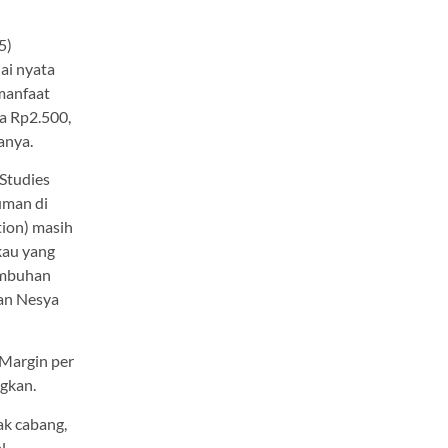
5)
ai nyata
 manfaat
a Rp2.500,
anya.
 Studies
uman di
tion) masih
kau yang
tumbuhan
kan Nesya
 Margin per
ngkan.
ak cabang,
l.