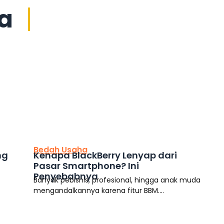
ya
This is the heading
Bedah Usaha
ng
Kenapa BlackBerry Lenyap dari
Pasar Smartphone? Ini
Penyebabnya
Banyak pebisnis, profesional, hingga anak muda
mengandalkannya karena fitur BBM....