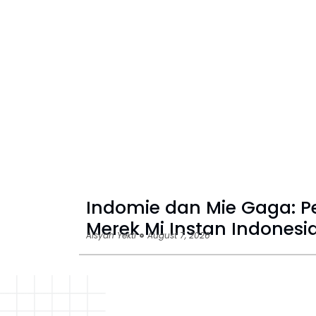
Indomie dan Mie Gaga: P
Merek Mi Instan Indonesi
Aisyah Yekti
August 7, 2026