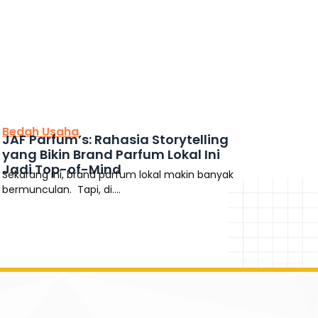
This is the heading
Bedah Usaha
JAF Parfum’s: Rahasia Storytelling
yang Bikin Brand Parfum Lokal Ini
Jadi Top-of-Mind
Sekarang ini, brand parfum lokal makin banyak
bermunculan. Tapi, di....