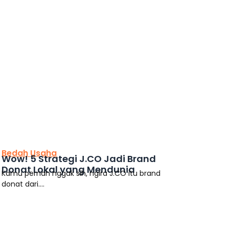
This is the heading
Bedah Usaha
Wow! 5 Strategi J.CO Jadi Brand
Donat Lokal yang Mendunia
Kamu pernah nggak sih, ngira J.CO itu brand
donat dari....