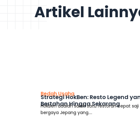
Artikel Lainn
This is the heading
Bedah Usaha
Strategi HokBen: Resto Legend ya
Bertahan Hingga Sekarang
HokBen adalah salah satu restoran cepat saji
bergaya Jepang yang....