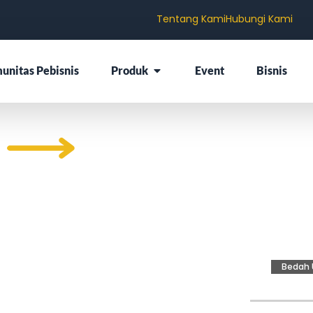
Tentang Kami
Hubungi Kami
unitas Pebisnis
Produk
Event
Bisnis
ajak
Bedah 