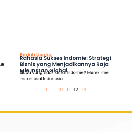
This is the heading
Bedah Usaha
Rahasia Sukses Indomie: Strategi
Le
Bisnis yang Menjadikannya Raja
Mie Instan Global
Siapa yang tidak kenal Indomie? Merek mie
instan asal Indonesia....
1
…
10
11
12
13