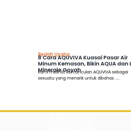
This is the heading
Bedah Usaha
8 Cara AQUVIVA Kuasai Pasar Air
Minum Kemasan, Bikin AQUA dan 
Minerale Goyah
Kami melihat kemunculan AQUVIVA sebagai
sesuatu yang menarik untuk dibahas. ....