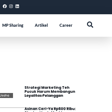
MP Sharing
Artikel
Career
Strategi Marketing Teh
Pucuk Harum Membangun
Loyalitas Pelanggan
Usaha
Aisyah Yekti
31 July 2026
Asinan Ceri-Ya Rp600 Ribu: