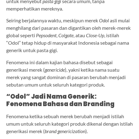
untuk menyebut
pasta gigi
secara umum, tanpa
memperhatikan mereknya.
Seiring berjalannya waktu, meskipun merek
Odol
asli mulai
menghilang dari pasaran dan digantikan oleh merek-merek
global seperti
Pepsodent
,
Colgate
, atau
Close-Up
, istilah
“Odol” tetap hidup di masyarakat Indonesia sebagai nama
generik untuk pasta gigi.
Fenomena ini dalam kajian bahasa disebut sebagai
generikasi merek (
genericide
), yakni ketika nama suatu
merek yang sangat dominan di pasaran berubah menjadi
sebutan umum untuk seluruh kategori produk.
“Odol” Jadi Nama Generik:
Fenomena Bahasa dan Branding
Fenomena ketika sebuah merek berubah menjadi istilah
umum untuk seluruh kategori produk dikenal dengan istilah
generikasi merek (
brand genericization
).