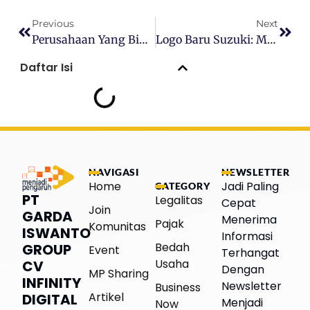
Previous
Next
Perusahaan Yang Bikin Musuh Sendiri: Strategi Avoskin, Lacoco, Dan Looké
Logo Baru Suzuki: Modern Dan Klaim Ramah Lingkungan
Daftar Isi
NAVIGASI
NEWSLETTER
Home
Jadi Paling
CATEGORY
PT
Legalitas
Cepat
Join
GARDA
Menerima
Pajak
Komunitas
ISWANTO
Informasi
Bedah
GROUP
Event
Terhangat
Usaha
CV
Dengan
MP Sharing
INFINITY
Newsletter
Business
Artikel
DIGITAL
Menjadi
Now