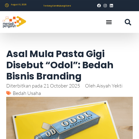
August 6, 2026
Tentang Kami
Hubungi Kami
Asal Mula Pasta Gigi
Disebut “Odol”: Bedah
Bisnis Branding
Diterbitkan pada
21 October 2025
Oleh
Aisyah Yekti
Bedah Usaha