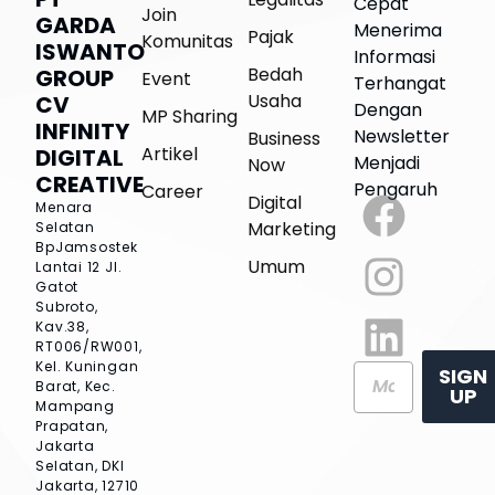
Cepat
Join
GARDA
Menerima
Pajak
Komunitas
ISWANTO
Informasi
Bedah
GROUP
Event
Terhangat
Usaha
CV
Dengan
MP Sharing
INFINITY
Newsletter
Business
Artikel
DIGITAL
Menjadi
Now
CREATIVE
Pengaruh
Career
Digital
Menara
Marketing
Selatan
BpJamsostek
Umum
Lantai 12
Jl.
Gatot
Subroto,
Kav.38,
RT006/RW001,
Kel. Kuningan
SIGN
Barat, Kec.
UP
Mampang
Prapatan,
Jakarta
Selatan, DKI
Jakarta, 12710