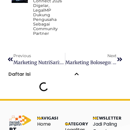
Connect 2026
Digelar,
LegalMP
Dukung
Pengusaha
Sebagai
Community
Partner
Previous
Next
Marketing NutriSari: Dari Tagline Ikonik Hingga Kampanye Digital
Marketing Bolosego: Pelopor Iga Mercon Viral Berkat Storytelling
Daftar Isi
NAVIGASI
NEWSLETTER
Home
Jadi Paling
CATEGORY
PT
Legalitas