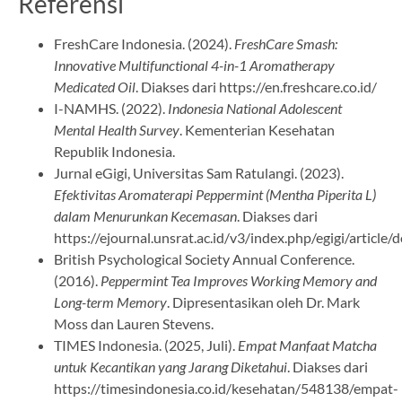
Referensi
FreshCare Indonesia. (2024).
FreshCare Smash:
Innovative Multifunctional 4-in-1 Aromatherapy
Medicated Oil
. Diakses dari https://en.freshcare.co.id/
I-NAMHS. (2022).
Indonesia National Adolescent
Mental Health Survey
. Kementerian Kesehatan
Republik Indonesia.
Jurnal eGigi, Universitas Sam Ratulangi. (2023).
Efektivitas Aromaterapi Peppermint (Mentha Piperita L)
dalam Menurunkan Kecemasan
. Diakses dari
https://ejournal.unsrat.ac.id/v3/index.php/egigi/arti
British Psychological Society Annual Conference.
(2016).
Peppermint Tea Improves Working Memory and
Long-term Memory
. Dipresentasikan oleh Dr. Mark
Moss dan Lauren Stevens.
TIMES Indonesia. (2025, Juli).
Empat Manfaat Matcha
untuk Kecantikan yang Jarang Diketahui
. Diakses dari
https://timesindonesia.co.id/kesehatan/548138/empat-