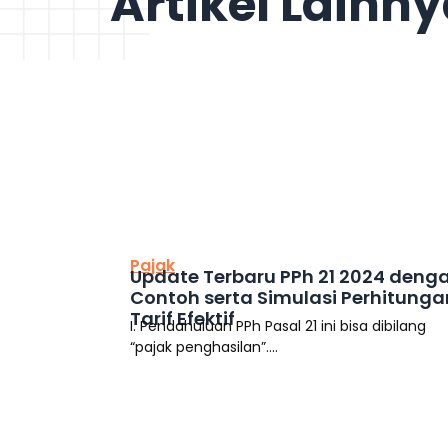
Artikel Lainn
This is the heading
Pajak
Update Terbaru PPh 21 2024 deng
Contoh serta Simulasi Perhitunga
Tarif Efektif
I. Pendahuluan PPh Pasal 21 ini bisa dibilang
“pajak penghasilan”....