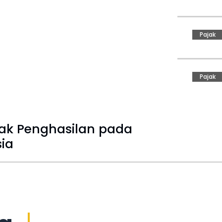
Pajak
Pajak
ak Penghasilan pada
ia