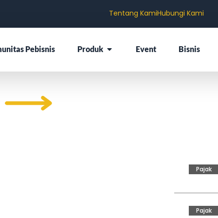
Tentang Kami
Hubungi Kami
unitas Pebisnis
Produk
Event
Bisnis
ajak
Pajak
Pajak