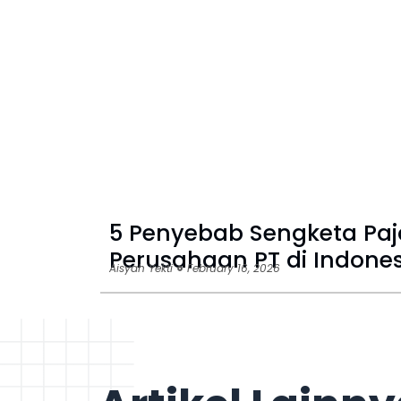
5 Penyebab Sengketa Paj
Perusahaan PT di Indones
Aisyah Yekti
February 16, 2026