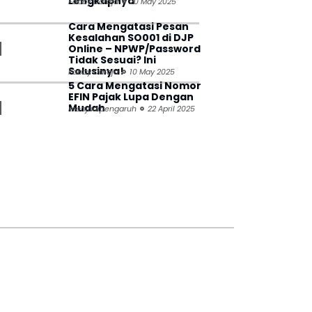
Lengkapnya
Fabby Daraja
20 May 2025
Cara Mengatasi Pesan
Kesalahan SO001 di DJP
Online – NPWP/Password
Tidak Sesuai? Ini
Solusinya!
Fabby Daraja
10 May 2025
5 Cara Mengatasi Nomor
EFIN Pajak Lupa Dengan
Mudah
menjadipengaruh
22 April 2025