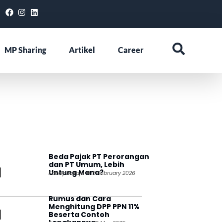
MP Sharing
Artikel
Career
Beda Pajak PT Perorangan
dan PT Umum, Lebih
Untung Mana?
Fabby Daraja
5 February 2026
Rumus dan Cara
Menghitung DPP PPN 11%
Beserta Contoh