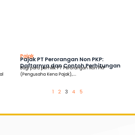
This is the heading
Pajak
Pajak PT Perorangan Non PKP:
Daftarnya dan Contoh Perhitungan
Bagi para pemilik PT Perorangan Non PKP
al
(Pengusaha Kena Pajak),....
1
2
3
4
5