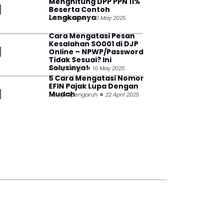
Menghitung DPP PPN 11%
Beserta Contoh
Lengkapnya
Fabby Daraja
20 May 2025
Cara Mengatasi Pesan
Kesalahan SO001 di DJP
Online – NPWP/Password
Tidak Sesuai? Ini
Solusinya!
Fabby Daraja
10 May 2025
5 Cara Mengatasi Nomor
EFIN Pajak Lupa Dengan
Mudah
menjadipengaruh
22 April 2025