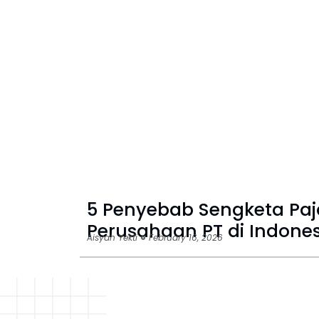
5 Penyebab Sengketa Paj
Perusahaan PT di Indones
Aisyah Yekti
February 16, 2026