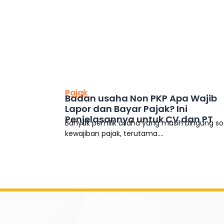
This is the heading
Pajak
Badan usaha Non PKP Apa Wajib
Lapor dan Bayar Pajak? Ini
Penjelasannya untuk CV dan PT
Banyak pemilik usaha yang masih bingung so
kewajiban pajak, terutama....