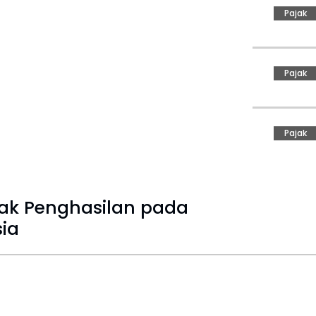
Pajak
Pajak
Pajak
ak Penghasilan pada
ia