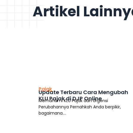
Artikel Lainn
This is the heading
Pajak
Update Terbaru Cara Mengubah
KLU Pajak di DJP Online
Memahami KLU Pajak dan Urgensi
Perubahannya Pernahkah Anda berpikir,
bagaimana....