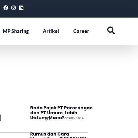
MP Sharing
Artikel
Career
Beda Pajak PT Perorangan
dan PT Umum, Lebih
Untung Mana?
Fabby Daraja
5 February 2026
Rumus dan Cara