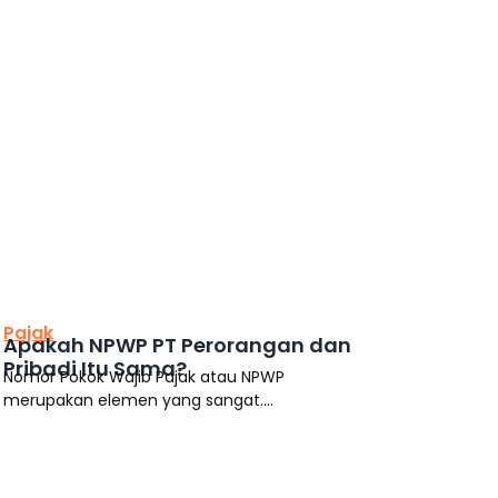
This is the heading
Pajak
Apakah NPWP PT Perorangan dan
Pribadi Itu Sama?
Nomor Pokok Wajib Pajak atau NPWP
merupakan elemen yang sangat....