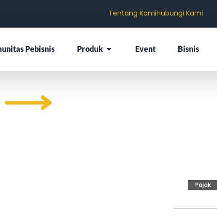
Tentang Kami
Hubungi Kami
unitas Pebisnis
Produk
Event
Bisnis
ajak
Pajak