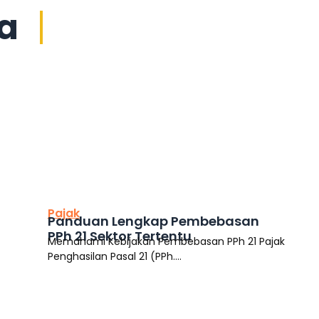
ya
This is the heading
Pajak
Panduan Lengkap Pembebasan
PPh 21 Sektor Tertentu
Memahami Kebijakan Pembebasan PPh 21 Pajak
Penghasilan Pasal 21 (PPh....