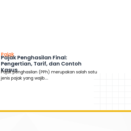
This is the heading
Pajak
Pajak Penghasilan Final:
Pengertian, Tarif, dan Contoh
Kasus
Pajak penghasilan (PPh) merupakan salah satu
jenis pajak yang wajib....