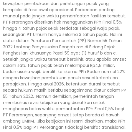
kewajiban pembukuan dan perhitungan pajak yang
kompleks di fase awal operasional. Perbedaan penting
muncul pada jangka waktu pemanfaatan fasilitas tersebut.
PT Perorangan diberikan hak menggunakan PPh Final 0,5%
hingga 4 tahun pajak sejak terdaftar sebagai wajib pajak,
sedangkan PT Umum hanya selama 3 tahun pajak. Hal ini
diatur dalam Peraturan Pemerintah (PP) Nomor 55 Tahun
2022 tentang Penyesuaian Pengaturan di Bidang Pajak
Penghasilan, khususnya Pasal 59 ayat (1) huruf b dan c.
Setelah jangka waktu tersebut berakhir, atau apabila omzet
dalam satu tahun pajak telah melampaui Rp4,8 miliar,
badan usaha wajib beralih ke skema PPh Badan normal 22%
dengan kewajiban pembukuan penuh sesuai ketentuan
perpajakan. Hingga awal 2026, ketentuan durasi tersebut
secara hukum masih berlaku sebagaimana diatur dalam PP
55 Tahun 2022. Namun demikian, pemerintah tengah
membahas revisi kebijakan yang diarahkan untuk
menghapus batas waktu pemanfaatan PPh Final 0,5% bagi
PT Perorangan, sepanjang omzet tetap berada di bawah
ambang UMKM. Jika kebijakan ini resmi disahkan, maka PPh
Final 0,5% bagi PT Perorangan tidak lagi bersifat transisional,