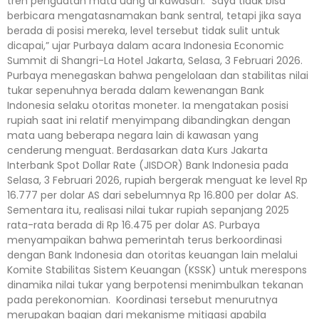
tren penguatan mata uang di kawasan. “Saya tidak bisa
berbicara mengatasnamakan bank sentral, tetapi jika saya
berada di posisi mereka, level tersebut tidak sulit untuk
dicapai,” ujar Purbaya dalam acara Indonesia Economic
Summit di Shangri-La Hotel Jakarta, Selasa, 3 Februari 2026.
Purbaya menegaskan bahwa pengelolaan dan stabilitas nilai
tukar sepenuhnya berada dalam kewenangan Bank
Indonesia selaku otoritas moneter. Ia mengatakan posisi
rupiah saat ini relatif menyimpang dibandingkan dengan
mata uang beberapa negara lain di kawasan yang
cenderung menguat. Berdasarkan data Kurs Jakarta
Interbank Spot Dollar Rate (JISDOR) Bank Indonesia pada
Selasa, 3 Februari 2026, rupiah bergerak menguat ke level Rp
16.777 per dolar AS dari sebelumnya Rp 16.800 per dolar AS.
Sementara itu, realisasi nilai tukar rupiah sepanjang 2025
rata-rata berada di Rp 16.475 per dolar AS. Purbaya
menyampaikan bahwa pemerintah terus berkoordinasi
dengan Bank Indonesia dan otoritas keuangan lain melalui
Komite Stabilitas Sistem Keuangan (KSSK) untuk merespons
dinamika nilai tukar yang berpotensi menimbulkan tekanan
pada perekonomian. Koordinasi tersebut menurutnya
merupakan bagian dari mekanisme mitigasi apabila