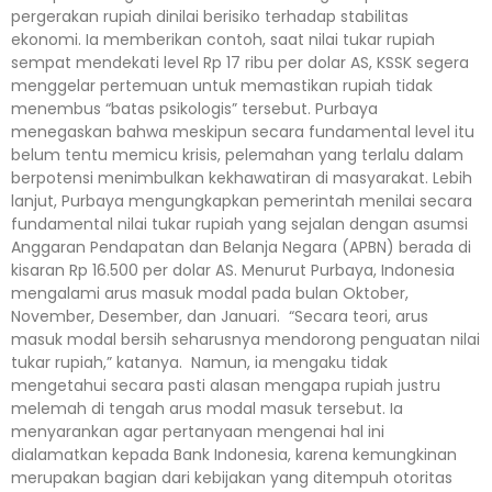
pergerakan rupiah dinilai berisiko terhadap stabilitas
ekonomi. Ia memberikan contoh, saat nilai tukar rupiah
sempat mendekati level Rp 17 ribu per dolar AS, KSSK segera
menggelar pertemuan untuk memastikan rupiah tidak
menembus “batas psikologis” tersebut. Purbaya
menegaskan bahwa meskipun secara fundamental level itu
belum tentu memicu krisis, pelemahan yang terlalu dalam
berpotensi menimbulkan kekhawatiran di masyarakat. Lebih
lanjut, Purbaya mengungkapkan pemerintah menilai secara
fundamental nilai tukar rupiah yang sejalan dengan asumsi
Anggaran Pendapatan dan Belanja Negara (APBN) berada di
kisaran Rp 16.500 per dolar AS. Menurut Purbaya, Indonesia
mengalami arus masuk modal pada bulan Oktober,
November, Desember, dan Januari. “Secara teori, arus
masuk modal bersih seharusnya mendorong penguatan nilai
tukar rupiah,” katanya. Namun, ia mengaku tidak
mengetahui secara pasti alasan mengapa rupiah justru
melemah di tengah arus modal masuk tersebut. Ia
menyarankan agar pertanyaan mengenai hal ini
dialamatkan kepada Bank Indonesia, karena kemungkinan
merupakan bagian dari kebijakan yang ditempuh otoritas