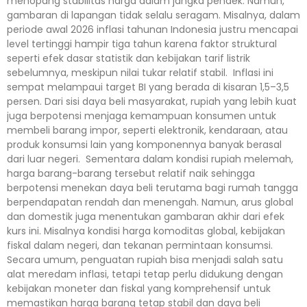
menopang stabilitas harga dalam jangka pendek. Namun,
gambaran di lapangan tidak selalu seragam. Misalnya, dalam
periode awal 2026 inflasi tahunan Indonesia justru mencapai
level tertinggi hampir tiga tahun karena faktor struktural
seperti efek dasar statistik dan kebijakan tarif listrik
sebelumnya, meskipun nilai tukar relatif stabil. Inflasi ini
sempat melampaui target BI yang berada di kisaran 1,5–3,5
persen. Dari sisi daya beli masyarakat, rupiah yang lebih kuat
juga berpotensi menjaga kemampuan konsumen untuk
membeli barang impor, seperti elektronik, kendaraan, atau
produk konsumsi lain yang komponennya banyak berasal
dari luar negeri. Sementara dalam kondisi rupiah melemah,
harga barang-barang tersebut relatif naik sehingga
berpotensi menekan daya beli terutama bagi rumah tangga
berpendapatan rendah dan menengah. Namun, arus global
dan domestik juga menentukan gambaran akhir dari efek
kurs ini. Misalnya kondisi harga komoditas global, kebijakan
fiskal dalam negeri, dan tekanan permintaan konsumsi.
Secara umum, penguatan rupiah bisa menjadi salah satu
alat meredam inflasi, tetapi tetap perlu didukung dengan
kebijakan moneter dan fiskal yang komprehensif untuk
memastikan harga barang tetap stabil dan daya beli