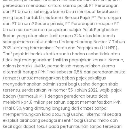
perbedaan mendasar antara skema pajak PT Perorangan
dan PT Umum, sehingga kamu bisa membuat keputusan
yang tepat untuk bisnis kamu. Berapa Pajak PT Perorangan
dan PT Umum? Secara prinsip, PT Perorangan maupun PT
Umum sama-sama merupakan subjek Pajak Penghasilan
Badan yang dikenakan tarif umum 22% atas laba bersih
sebagaimana diatur dalam Undang-Undang Nomor 7 Tahun
2021 tentang Harmonisasi Peraturan Perpajakan (UU HPP).
Tarif pajak ini berlaku ketika suatu badan usaha tidak atau
tidak lagi menggunakan fasilitas perpajakan khusus. Namun,
dalam konteks UMKM, pemerintah menyediakan skema
alternatif berupa PPh Final sebesar 0,5% dari peredaran bruto
(omzet) untuk meringankan beban pajak sekaligus
menyederhanakan administrasi bagi usaha dengan skala
tertentu. Berdasarkan PP Nomor 55 Tahun 2022, wajib pajak
badan (termasuk PT) dengan peredaran bruto tidak
melebihi Rp4,8 miliar per tahun dapat memanfaatkan PPh
Final 0,5% yang dihitung langsung dari omzet tanpa
memperhitungkan laba atau rugi usaha. Skema ini secara
eksplisit dirancang sebagai insentif bagi usaha mikro dan
kecil agar dapat fokus pada pertumbuhan tanpa terbebani