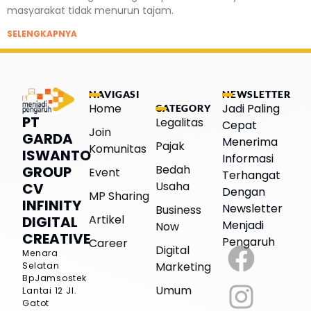
masyarakat tidak menurun tajam.
SELENGKAPNYA
NAVIGASI
NEWSLETTER
Home
Jadi Paling
CATEGORY
PT
Legalitas
Cepat
Join
GARDA
Menerima
Pajak
Komunitas
ISWANTO
Informasi
Bedah
GROUP
Event
Terhangat
Usaha
CV
Dengan
MP Sharing
INFINITY
Newsletter
Business
Artikel
DIGITAL
Menjadi
Now
CREATIVE
Pengaruh
Career
Digital
Menara
Marketing
Selatan
BpJamsostek
Umum
Lantai 12
Jl.
Gatot