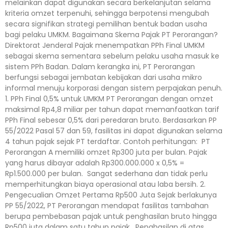
melainkan dapat digunakan secara berkelanjutan selama
kriteria omzet terpenuhi, sehingga berpotensi mengubah
secara signifikan strategi pemilihan bentuk badan usaha
bagi pelaku UMKM. Bagaimana Skema Pajak PT Perorangan?
Direktorat Jenderal Pajak menempatkan PPh Final UMKM
sebagai skema sementara sebelum pelaku usaha masuk ke
sistem PPh Badan. Dalam kerangka ini, PT Perorangan
berfungsi sebagai jembatan kebijakan dari usaha mikro
informal menuju korporasi dengan sistem perpajakan penuh.
1. PPh Final 0,5% untuk UMKM PT Perorangan dengan omzet
maksimal Rp4,8 miliar per tahun dapat memanfaatkan tarif
PPh Final sebesar 0,5% dari peredaran bruto. Berdasarkan PP
55/2022 Pasal 57 dan 59, fasilitas ini dapat digunakan selama
4 tahun pajak sejak PT terdaftar. Contoh perhitungan: PT
Perorangan A memiliki omzet Rp300 juta per bulan. Pajak
yang harus dibayar adalah Rp300.000.000 x 0,5% =
Rp1.500.000 per bulan. Sangat sederhana dan tidak perlu
memperhitungkan biaya operasional atau laba bersih. 2.
Pengecualian Omzet Pertama Rp500 Juta Sejak berlakunya
PP 55/2022, PT Perorangan mendapat fasilitas tambahan
berupa pembebasan pajak untuk penghasilan bruto hingga
Rp500 juta dalam satu tahun pajak. Penghasilan di atas