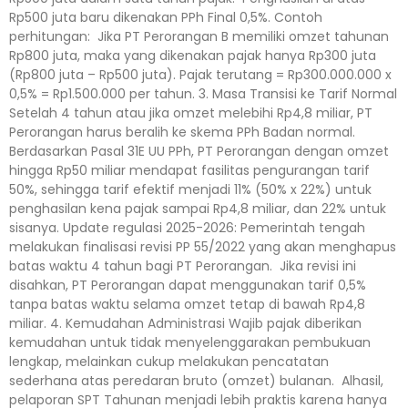
Rp500 juta baru dikenakan PPh Final 0,5%. Contoh
perhitungan: Jika PT Perorangan B memiliki omzet tahunan
Rp800 juta, maka yang dikenakan pajak hanya Rp300 juta
(Rp800 juta – Rp500 juta). Pajak terutang = Rp300.000.000 x
0,5% = Rp1.500.000 per tahun. 3. Masa Transisi ke Tarif Normal
Setelah 4 tahun atau jika omzet melebihi Rp4,8 miliar, PT
Perorangan harus beralih ke skema PPh Badan normal.
Berdasarkan Pasal 31E UU PPh, PT Perorangan dengan omzet
hingga Rp50 miliar mendapat fasilitas pengurangan tarif
50%, sehingga tarif efektif menjadi 11% (50% x 22%) untuk
penghasilan kena pajak sampai Rp4,8 miliar, dan 22% untuk
sisanya. Update regulasi 2025-2026: Pemerintah tengah
melakukan finalisasi revisi PP 55/2022 yang akan menghapus
batas waktu 4 tahun bagi PT Perorangan. Jika revisi ini
disahkan, PT Perorangan dapat menggunakan tarif 0,5%
tanpa batas waktu selama omzet tetap di bawah Rp4,8
miliar. 4. Kemudahan Administrasi Wajib pajak diberikan
kemudahan untuk tidak menyelenggarakan pembukuan
lengkap, melainkan cukup melakukan pencatatan
sederhana atas peredaran bruto (omzet) bulanan. Alhasil,
pelaporan SPT Tahunan menjadi lebih praktis karena hanya