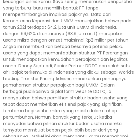
keuangan bisnis kamu. Saya sering menemukan pengusaha
yang terburu-buru memilih bentuk PT tanpa
mempertimbangkan implikasi pajaknya. Data dari
Kementerian Koperasi dan UMKM menunjukkan bahwa pada
tahun 2021 terdapat 64,2 juta unit UMKM di Indonesia,
dengan 99,62% di antaranya (63,9 juta unit) merupakan
usaha mikro dengan omzet maksimal Rp2 miliar per tahun.
Angka ini membuktikan betapa besarnya potensi pelaku
usaha yang dapat memanfaatkan struktur PT Perorangan
untuk mendapatkan kemudahan perpajakan dan legalitas
usaha. Danny Septriadi, Senior Partner DDTC dan salah satu
ahli pajak terkemuka di Indonesia yang diakui sebagai World’s
Leading Transfer Pricing Adviser, menekankan pentingnya
pemahaman struktur perpajakan bagi UMKM. Dalam
berbagai publikasinya di platform website DDTC, ia
menyatakan bahwa pemilihan struktur badan usaha yang
tepat dapat memberikan efisiensi pajak yang signifikan,
terutama bagi usaha mikro yang masih dalam tahap
pertumbuhan. Namun, banyak yang terkejut ketika
menyadari bahwa pilihan struktur badan usaha mereka
ternyata membuat beban pajak lebih besar dari yang
seharusnya. Artikel ini akan membantu kamu memahami