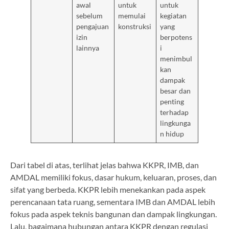
awal
untuk
untuk
sebelum
memulai
kegiatan
pengajuan
konstruksi
yang
izin
berpotens
lainnya
i
menimbul
kan
dampak
besar dan
penting
terhadap
lingkunga
n hidup
Dari tabel di atas, terlihat jelas bahwa KKPR, IMB, dan
AMDAL memiliki fokus, dasar hukum, keluaran, proses, dan
sifat yang berbeda. KKPR lebih menekankan pada aspek
perencanaan tata ruang, sementara IMB dan AMDAL lebih
fokus pada aspek teknis bangunan dan dampak lingkungan.
Lalu, bagaimana hubungan antara KKPR dengan regulasi