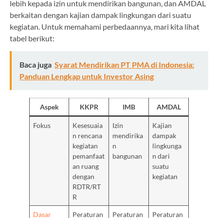
lebih kepada izin untuk mendirikan bangunan, dan AMDAL
berkaitan dengan kajian dampak lingkungan dari suatu
kegiatan. Untuk memahami perbedaannya, mari kita lihat
tabel berikut:
Baca juga
Syarat Mendirikan PT PMA di Indonesia:
Panduan Lengkap untuk Investor Asing
Aspek
KKPR
IMB
AMDAL
Fokus
Kesesuaia
Izin
Kajian
n rencana
mendirika
dampak
kegiatan
n
lingkunga
pemanfaat
bangunan
n dari
an ruang
suatu
dengan
kegiatan
RDTR/RT
R
Dasar
Peraturan
Peraturan
Peraturan