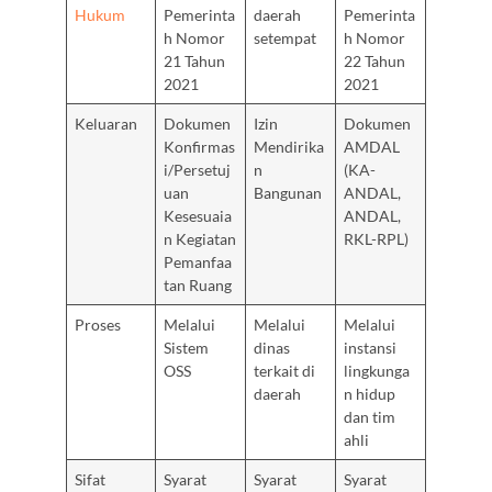
Hukum
Pemerinta
daerah
Pemerinta
h Nomor
setempat
h Nomor
21 Tahun
22 Tahun
2021
2021
Keluaran
Dokumen
Izin
Dokumen
Konfirmas
Mendirika
AMDAL
i/Persetuj
n
(KA-
uan
Bangunan
ANDAL,
Kesesuaia
ANDAL,
n Kegiatan
RKL-RPL)
Pemanfaa
tan Ruang
Proses
Melalui
Melalui
Melalui
Sistem
dinas
instansi
OSS
terkait di
lingkunga
daerah
n hidup
dan tim
ahli
Sifat
Syarat
Syarat
Syarat