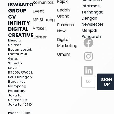
Pajak
Komunitas
ISWANTO
Informasi
Bedah
GROUP
Event
Terhangat
Usaha
CV
Dengan
MP Sharing
INFINITY
Newsletter
Business
Artikel
DIGITAL
Menjadi
Now
CREATIVE
Pengaruh
Career
Digital
Menara
Marketing
Selatan
BpJamsostek
Umum
Lantai 12
Jl.
Gatot
Subroto,
Kav.38,
RT006/RW001,
Kel. Kuningan
SIGN
Barat, Kec.
UP
Mampang
Prapatan,
Jakarta
Selatan, DKI
Jakarta, 12710
Phone : 0896-