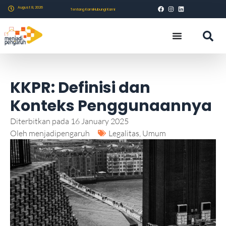
August 8, 2026
Tentang Kami
Hubungi Kami
KKPR: Definisi dan
Konteks Penggunaannya
Diterbitkan pada
16 January 2025
Oleh
menjadipengaruh
Legalitas
,
Umum