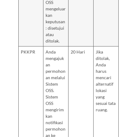
OSS
mengeluar
kan
keputusan
: disetujui
atau
ditolak.
PKKPR
Anda
20 Hari
Jika
mengajuk
ditolak,
an
Anda
permohon
harus
an melalui
mencari
Sistem
alternatif
OSS.
lokasi
Sistem
yang
OSS
sesuai tata
mengirim
ruang.
kan
notifikasi
permohon
an ke