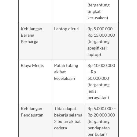
(tergantung
tingkat
kerusakan)
Kehilangan
Laptop dicuri
Rp 5.000.000 –
Barang
Rp 15.000.000
Berharga
(tergantung
spesifikasi
laptop)
Biaya Medis
Patah tulang
Rp 10.000.000
akibat
– Rp
kecelakaan
50.000.000
(tergantung
jenis
perawatan)
Kehilangan
Tidak dapat
Rp 5.000.000 –
Pendapatan
bekerja selama
Rp 20.000.000
2 bulan akibat
(tergantung
cedera
pendapatan
per bulan)