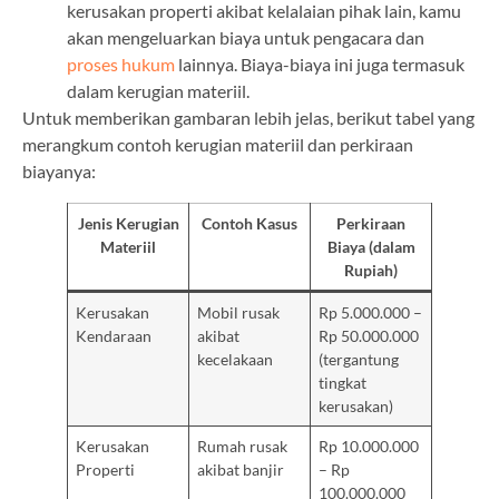
kerusakan properti akibat kelalaian pihak lain, kamu
akan mengeluarkan biaya untuk pengacara dan
proses hukum
lainnya. Biaya-biaya ini juga termasuk
dalam kerugian materiil.
Untuk memberikan gambaran lebih jelas, berikut tabel yang
merangkum contoh kerugian materiil dan perkiraan
biayanya:
Jenis Kerugian
Contoh Kasus
Perkiraan
Materiil
Biaya (dalam
Rupiah)
Kerusakan
Mobil rusak
Rp 5.000.000 –
Kendaraan
akibat
Rp 50.000.000
kecelakaan
(tergantung
tingkat
kerusakan)
Kerusakan
Rumah rusak
Rp 10.000.000
Properti
akibat banjir
– Rp
100.000.000