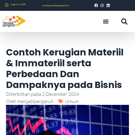
August 9, 2026
Tentang Kami
Hubungi Kami
Contoh Kerugian Materiil
& Immateriil serta
Perbedaan Dan
Dampaknya pada Bisnis
Diterbitkan pada
2 December 2024
Oleh
menjadipengaruh
Umum