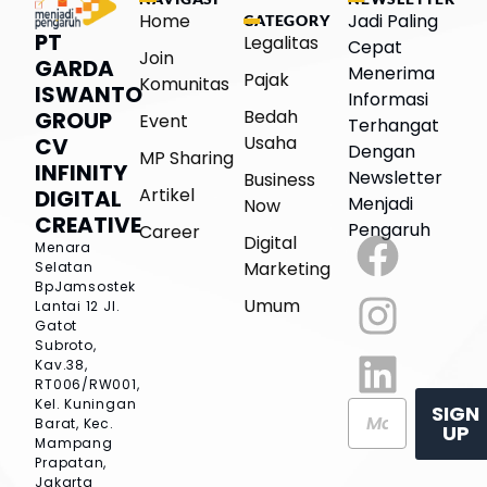
Home
Jadi Paling
CATEGORY
PT
Legalitas
Cepat
Join
GARDA
Menerima
Pajak
Komunitas
ISWANTO
Informasi
Bedah
GROUP
Event
Terhangat
Usaha
CV
Dengan
MP Sharing
INFINITY
Newsletter
Business
Artikel
DIGITAL
Menjadi
Now
CREATIVE
Pengaruh
Career
Digital
Menara
Marketing
Selatan
BpJamsostek
Umum
Lantai 12
Jl.
Gatot
Subroto,
Kav.38,
RT006/RW001,
Kel. Kuningan
SIGN
Barat, Kec.
UP
Mampang
Prapatan,
Jakarta