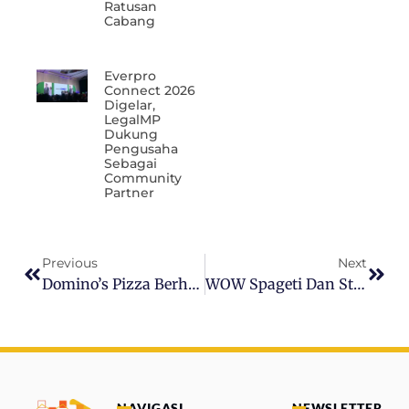
Ratusan
Cabang
Everpro
Connect 2026
Digelar,
LegalMP
Dukung
Pengusaha
Sebagai
Community
Partner
Previous
Next
Domino’s Pizza Berhasil Tarik Ribuan Pelanggan Lewat Viral TikTok
WOW Spageti Dan Strategi Omnichannel Marketing Untuk Menjangkau Pasar Gen Z
NAVIGASI
NEWSLETTER