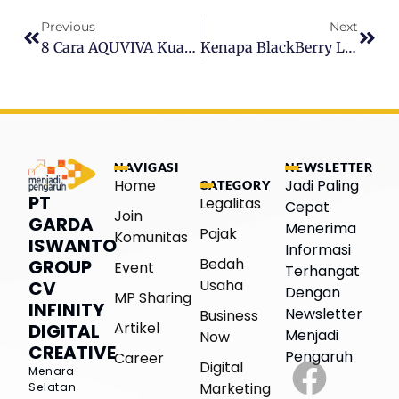
Previous
Next
8 Cara AQUVIVA Kuasai Pasar Air Minum Kemasan, Bikin AQUA Dan Le Minerale Goyah
Kenapa BlackBerry Lenyap Dari Pasar Smartphone? Ini Penyebabnya
NAVIGASI
NEWSLETTER
Home
Jadi Paling
CATEGORY
PT
Legalitas
Cepat
Join
GARDA
Menerima
Pajak
Komunitas
ISWANTO
Informasi
Bedah
GROUP
Event
Terhangat
Usaha
CV
Dengan
MP Sharing
INFINITY
Newsletter
Business
Artikel
DIGITAL
Menjadi
Now
CREATIVE
Pengaruh
Career
Digital
Menara
Marketing
Selatan