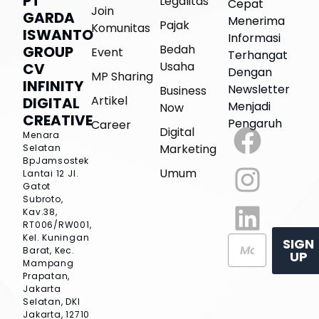
PT
Legalitas
Cepat
Join
GARDA
Menerima
Pajak
Komunitas
ISWANTO
Informasi
Bedah
GROUP
Event
Terhangat
Usaha
CV
Dengan
MP Sharing
INFINITY
Newsletter
Business
Artikel
DIGITAL
Menjadi
Now
CREATIVE
Pengaruh
Career
Digital
Menara
Marketing
Selatan
BpJamsostek
Umum
Lantai 12
Jl.
Gatot
Subroto,
Kav.38,
RT006/RW001,
Kel. Kuningan
SIGN
Barat, Kec.
UP
Mampang
Prapatan,
Jakarta
Selatan, DKI
Jakarta, 12710