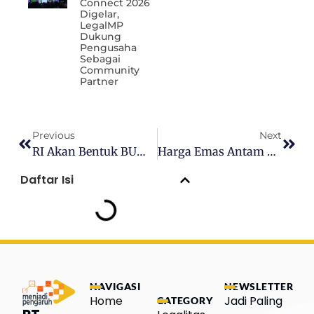
Connect 2026
Digelar,
LegalMP
Dukung
Pengusaha
Sebagai
Community
Partner
Previous
Next
RI Akan Bentuk BUMN Tekstil Baru, Danantara Siapkan Rp 101 Triliun
Harga Emas Antam Hari Ini Selasa 27 Januari 2026, Nyaris Rp 3 Juta Per Gram
Daftar Isi
NAVIGASI
NEWSLETTER
Home
Jadi Paling
CATEGORY