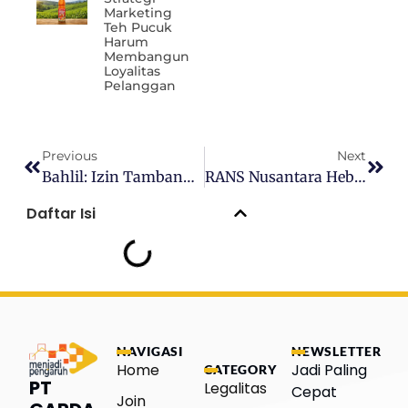
Marketing
Teh Pucuk
Harum
Membangun
Loyalitas
Pelanggan
Previous
Next
Bahlil: Izin Tambang Koperasi Mulai Dibagikan Desember
RANS Nusantara Hebat Raffi Ahmad–Kaesang Kini Jadi Lapangan Padel
Daftar Isi
NAVIGASI
NEWSLETTER
Home
Jadi Paling
CATEGORY
PT
Legalitas
Cepat
Join