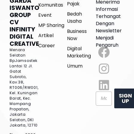
GARDA
Menerima
Pajak
Komunitas
ISWANTO
Informasi
Bedah
GROUP
Event
Terhangat
Usaha
CV
Dengan
MP Sharing
INFINITY
Newsletter
Business
Artikel
DIGITAL
Menjadi
Now
CREATIVE
Pengaruh
Career
Digital
Menara
Marketing
Selatan
BpJamsostek
Umum
Lantai 12
Jl.
Gatot
Subroto,
Kav.38,
RT006/RW001,
Kel. Kuningan
SIGN
Barat, Kec.
UP
Mampang
Prapatan,
Jakarta
Selatan, DKI
Jakarta, 12710