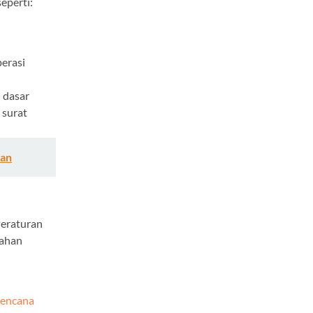
eperti:
erasi
n
dasar
 surat
ran
Peraturan
bahan
rencana