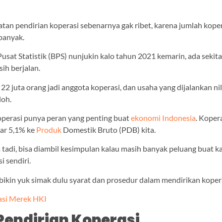
tan pendirian koperasi sebenarnya gak ribet, karena jumlah koper
banyak.
usat Statistik (BPS) nunjukin kalo tahun 2021 kemarin, ada sekit
ih berjalan.
i 22 juta orang jadi anggota koperasi, dan usaha yang dijalankan ni
loh.
koperasi punya peran yang penting buat
ekonomi Indonesia
. Koper
tar 5,1% ke
Produk
Domestik Bruto (PDB) kita.
 tadi, bisa diambil kesimpulan kalau masih banyak peluang buat 
i sendiri.
ikin yuk simak dulu syarat dan prosedur dalam mendirikan kopera
asi Merek HKI
Pendirian Koperasi