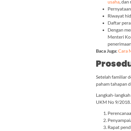
usaha
, dan
Pernyataan 
Riwayat hid
Daftar pera
Dengan meme
Menteri Ko
penerimaan 
Baca Juga:
Cara 
Prosed
Setelah familiar 
paham tahapan d
Langkah-langkah 
UKM No 9/2018. B
Perencanaa
Penyampaian
Rapat pendi