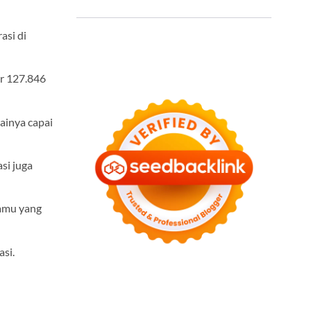
asi di
ar 127.846
lainya capai
asi juga
kamu yang
si.