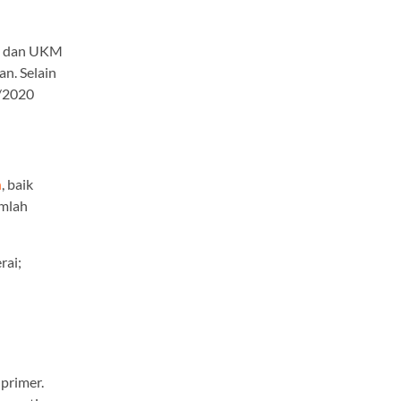
si dan UKM
n. Selain
/2020
n
, baik
umlah
rai;
primer.