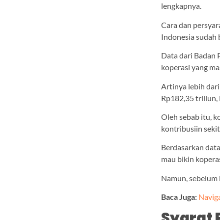
lengkapnya.
Cara dan persyara
Indonesia sudah 
Data dari Badan P
koperasi yang mas
Artinya lebih dar
Rp182,35 triliun, 
Oleh sebab itu, 
kontribusiin seki
Berdasarkan data
mau bikin koperas
Namun, sebelum b
Baca Juga:
Navig
Syarat 