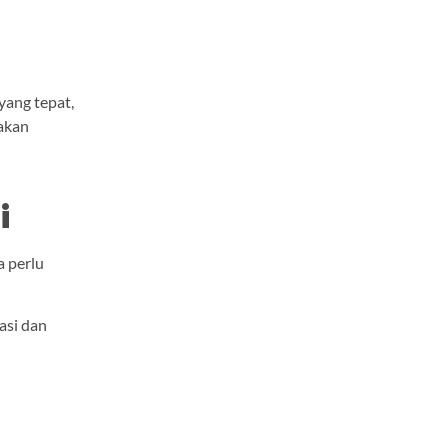
yang tepat,
akan
i
a perlu
asi dan