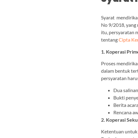
Syarat mendirika
No 9/2018, yang
itu, persyaratan 
tentang
Cipta Ke
1. Koperasi Prim
Proses mendirika
dalam bentuk ter
persyaratan harus
Dua salinan
Bukti peny
Berita acar
Rencana awa
2. Koperasi Sek
Ketentuan untuk 