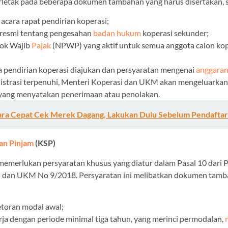
letak pada beberapa dokumen tambahan yang harus disertakan, s
a acara rapat pendirian koperasi;
resmi tentang pengesahan
badan hukum
koperasi sekunder;
ok Wajib
Pajak
(NPWP) yang aktif untuk semua anggota calon kop
a pendirian koperasi diajukan dan persyaratan mengenai
anggara
nistrasi terpenuhi, Menteri Koperasi dan UKM akan mengeluarkan
yang menyatakan penerimaan atau penolakan.
ara Cepat Cek Merek Dagang, Lakukan Dulu Sebelum Pendafta
an Pinjam
(KSP)
emerlukan persyaratan khusus yang diatur dalam Pasal 10 dari 
i dan UKM No 9/2018. Persyaratan ini melibatkan dokumen tam
etoran modal awal;
ja dengan periode minimal tiga tahun, yang merinci permodalan,