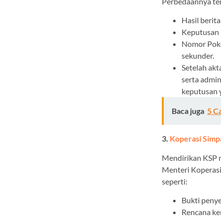
Perbedaannya ter
Hasil berit
Keputusan 
Nomor Pok
sekunder.
Setelah akt
serta admi
keputusan 
Baca juga
5 C
3.
Koperasi Simp
Mendirikan KSP m
Menteri Koperas
seperti:
Bukti peny
Rencana ker