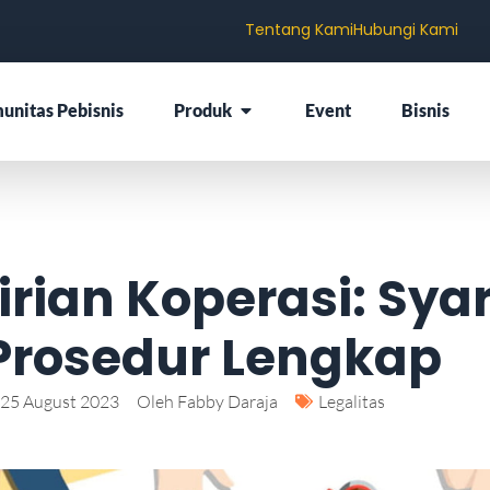
Tentang Kami
Hubungi Kami
unitas Pebisnis
Produk
Event
Bisnis
rian Koperasi: Sya
Prosedur Lengkap
25 August 2023
Oleh
Fabby Daraja
Legalitas