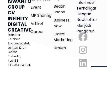
ISWANTO
Informasi
Bedah
GROUP
Event
Terhangat
Usaha
CV
Dengan
MP Sharing
INFINITY
Newsletter
Business
Artikel
DIGITAL
Menjadi
Now
CREATIVE
Pengaruh
Career
Digital
Menara
Marketing
Selatan
BpJamsostek
Umum
Lantai 12
Jl.
Gatot
Subroto,
Kav.38,
RT006/RW001,
Kel. Kuningan
SIGN
Barat, Kec.
UP
Mampang
Prapatan,
Jakarta
Selatan, DKI
Jakarta, 12710
Phone : 0896-