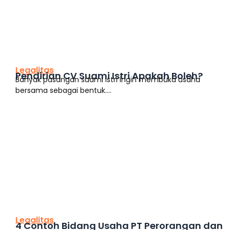
This is the heading
Legalitas
Pendirian CV Suami Istri Apakah Boleh?
Banyak pasangan suami istri ingin membuka usaha
bersama sebagai bentuk....
This is the heading
Legalitas
4 Contoh Bidang Usaha PT Perorangan dan