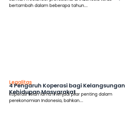
bertambah dalam beberapa tahun....
This is the heading
Legalitas
4 Pengaruh Koperasi bagi Kelangsungan
Kehidupan Masyarakat
Koperasi telah lama menjadi pilar penting dalam
perekonomian Indonesia, bahkan....