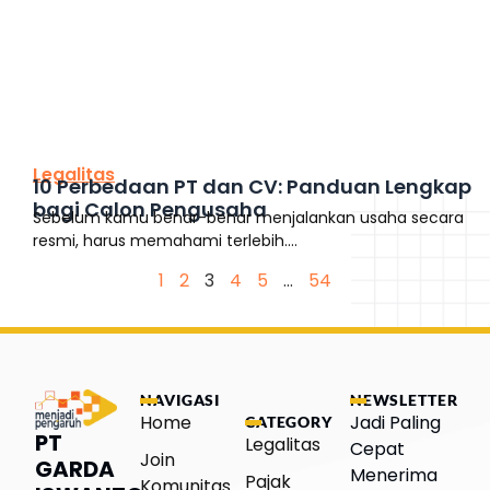
This is the heading
Legalitas
10 Perbedaan PT dan CV: Panduan Lengkap
bagi Calon Pengusaha
Sebelum kamu benar-benar menjalankan usaha secara
resmi, harus memahami terlebih....
1
2
3
4
5
…
54
NAVIGASI
NEWSLETTER
Home
Jadi Paling
CATEGORY
PT
Legalitas
Cepat
Join
GARDA
Menerima
Pajak
Komunitas