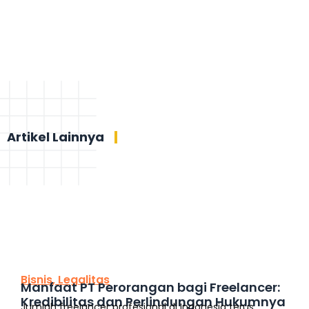
Artikel Lainnya
This is the heading
Bisnis
,
Legalitas
Manfaat PT Perorangan bagi Freelancer:
Kredibilitas dan Perlindungan Hukumnya
Jumlah freelancer profesional di Indonesia terus