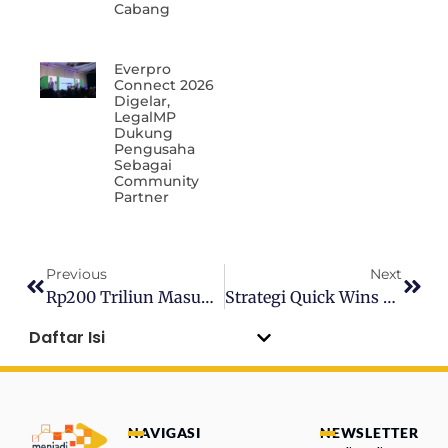
Cabang
Everpro
Connect 2026
Digelar,
LegalMP
Dukung
Pengusaha
Sebagai
Community
Partner
Previous
Next
Rp200 Triliun Masuk Bank Himbara: Bisa Menambah Lapangan Kerja?
Strategi Quick Wins Purbaya Untuk Kejar Target Setoran Negara 2025
Daftar Isi
NAVIGASI
NEWSLETTER