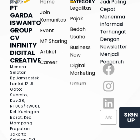
Home
Jadi Paling
CATEGORY
PT
Legalitas
Cepat
Join
GARDA
Menerima
Pajak
Komunitas
ISWANTO
Informasi
Bedah
GROUP
Event
Terhangat
Usaha
CV
Dengan
MP Sharing
INFINITY
Newsletter
Business
Artikel
DIGITAL
Menjadi
Now
CREATIVE
Pengaruh
Career
Digital
Menara
Marketing
Selatan
BpJamsostek
Umum
Lantai 12
Jl.
Gatot
Subroto,
Kav.38,
RT006/RW001,
Kel. Kuningan
SIGN
Barat, Kec.
UP
Mampang
Prapatan,
Jakarta
Selatan, DKI