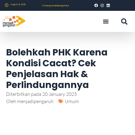
August 8, 2026
Tentang Kami
Hubungi Kami
Bolehkah PHK Karena
Kondisi Cacat? Cek
Penjelasan Hak &
Perlindungannya
Diterbitkan pada
20 January 2025
Oleh
menjadipengaruh
Umum