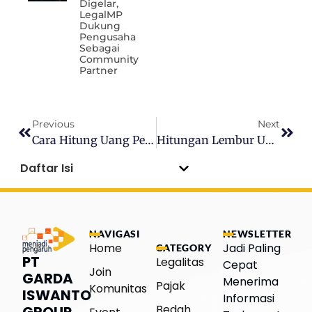
Digelar,
LegalMP
Dukung
Pengusaha
Sebagai
Community
Partner
Previous
Next
Cara Hitung Uang Pesangon PHK Efisiensi
Hitungan Lembur Untuk Pekerja WFH
Daftar Isi
NAVIGASI
NEWSLETTER
Home
Jadi Paling
CATEGORY
PT
Legalitas
Cepat
Join
GARDA
Menerima
Pajak
Komunitas
ISWANTO
Informasi
Bedah