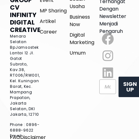
GROUP
Event
Terhangat
Usaha
CV
Dengan
MP Sharing
INFINITY
Newsletter
Business
Artikel
DIGITAL
Menjadi
Now
CREATIVE
Pengaruh
Career
Digital
Menara
Marketing
Selatan
BpJamsostek
Umum
Lantai 12
Jl.
Gatot
Subroto,
Kav.38,
RT006/RW001,
Kel. Kuningan
SIGN
Barat, Kec.
UP
Mampang
Prapatan,
Jakarta
Selatan, DKI
Jakarta, 12710
Phone : 0896-
6888-9622
Email :
FAQ
Disclaimer