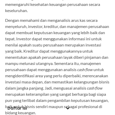
memengaruhi kesehatan keuangan perusahaan secara
keseluruhan.
Dengan memahami dan menganalisis arus kas secara
menyeluruh, investor, kreditur, dan manajemen perusahaan
dapat membuat keputusan keuangan yang lebih baik dan
tepat. Investor dapat menggunakan informasi ini untuk
menilai apakah suatu perusahaan merupakan investasi
yang baik. Kreditur dapat menggunakannya untuk
menentukan apakah perusahaan layak diberi pinjaman dan
mampu melunasi utangnya. Sementara itu, manajemen
perusahaan dapat menggunakan analisis
cash flow
untuk
mengidentifikasi area yang perlu diperbaiki, merencanakan
investasi masa depan, dan memastikan kelangsungan bisnis
dalam jangka panjang. Jadi, menguasai analisis
cash flow
merupakan keterampilan yang sangat berharga bagi siapa
pun yang terlibat dalam pengambilan keputusan keuangan,
baik untuk bisnis sendiri maupun sebagai profesional di
Daftar Isi
bidang keuangan.