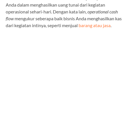
Anda dalam menghasilkan uang tunai dari kegiatan
operasional sehari-hari. Dengan kata lain,
operational cash
flow
mengukur seberapa baik bisnis Anda menghasilkan kas
dari kegiatan intinya, seperti menjual
barang atau jasa
.