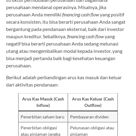
perusahaan mendanai operasinya. Misalnya, jika
perusahaan Anda memiliki
financing cash flow
yang positif
secara konsisten, itu bisa berarti perusahaan Anda sangat
bergantung pada pendanaan eksternal, baik dari investor
maupun kreditur. Sebaliknya,
financing cash flow
yang
negatif bisa berarti perusahaan Anda sedang melunasi
utang atau mengembalikan modal kepada investor, yang
bisa menjadi pertanda baik bagi kesehatan keuangan
perusahaan.
Berikut adalah perbandingan arus kas masuk dan keluar
dari aktivitas pendanaan:
Arus Kas Masuk (Cash
Arus Kas Keluar (Cash
Inflow)
Outflow)
Penerbitan saham baru
Pembayaran dividen
Penerbitan obligasi
Pelunasan obligasi atau
atau pinjaman jangka
pinjaman