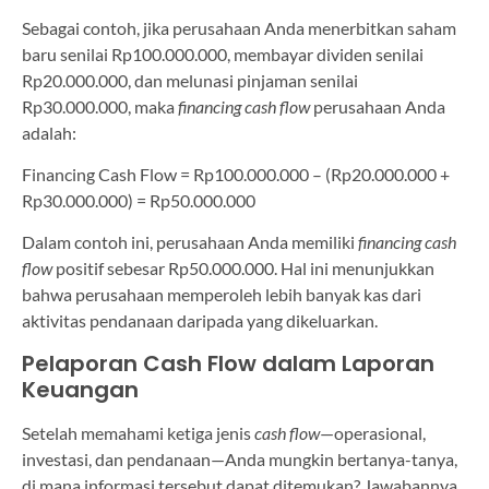
Sebagai contoh, jika perusahaan Anda menerbitkan saham
baru senilai Rp100.000.000, membayar dividen senilai
Rp20.000.000, dan melunasi pinjaman senilai
Rp30.000.000, maka
financing cash flow
perusahaan Anda
adalah:
Financing Cash Flow = Rp100.000.000 – (Rp20.000.000 +
Rp30.000.000) = Rp50.000.000
Dalam contoh ini, perusahaan Anda memiliki
financing cash
flow
positif sebesar Rp50.000.000. Hal ini menunjukkan
bahwa perusahaan memperoleh lebih banyak kas dari
aktivitas pendanaan daripada yang dikeluarkan.
Pelaporan Cash Flow dalam Laporan
Keuangan
Setelah memahami ketiga jenis
cash flow
—operasional,
investasi, dan pendanaan—Anda mungkin bertanya-tanya,
di mana informasi tersebut dapat ditemukan? Jawabannya