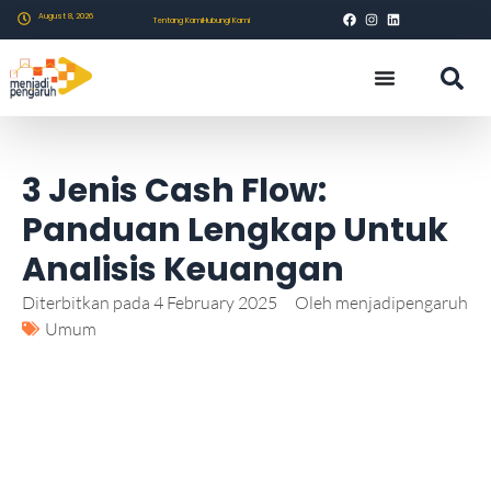
August 8, 2026
Tentang Kami
Hubungi Kami
3 Jenis Cash Flow:
Panduan Lengkap Untuk
Analisis Keuangan
Diterbitkan pada
4 February 2025
Oleh
menjadipengaruh
Umum