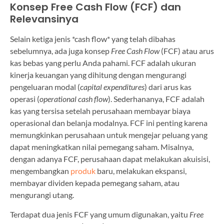
Konsep Free Cash Flow (FCF) dan
Relevansinya
Selain ketiga jenis *cash flow* yang telah dibahas
sebelumnya, ada juga konsep
Free Cash Flow
(FCF) atau arus
kas bebas yang perlu Anda pahami. FCF adalah ukuran
kinerja keuangan yang dihitung dengan mengurangi
pengeluaran modal (
capital expenditures
) dari arus kas
operasi (
operational cash flow
). Sederhananya, FCF adalah
kas yang tersisa setelah perusahaan membayar biaya
operasional dan belanja modalnya. FCF ini penting karena
memungkinkan perusahaan untuk mengejar peluang yang
dapat meningkatkan nilai pemegang saham. Misalnya,
dengan adanya FCF, perusahaan dapat melakukan akuisisi,
mengembangkan
produk
baru, melakukan ekspansi,
membayar dividen kepada pemegang saham, atau
mengurangi utang.
Terdapat dua jenis FCF yang umum digunakan, yaitu
Free