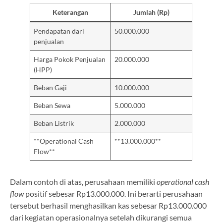
Keterangan
Jumlah (Rp)
Pendapatan dari
50.000.000
penjualan
Harga Pokok Penjualan
20.000.000
(HPP)
Beban Gaji
10.000.000
Beban Sewa
5.000.000
Beban Listrik
2.000.000
**Operational Cash
**13.000.000**
Flow**
Dalam contoh di atas, perusahaan memiliki
operational cash
flow
positif sebesar Rp13.000.000. Ini berarti perusahaan
tersebut berhasil menghasilkan kas sebesar Rp13.000.000
dari kegiatan operasionalnya setelah dikurangi semua