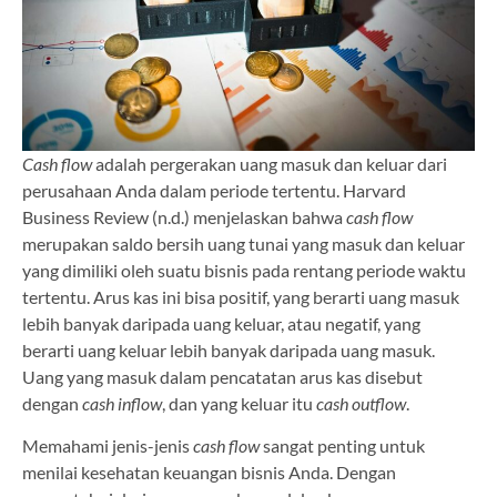
Cash flow
adalah pergerakan uang masuk dan keluar dari
perusahaan Anda dalam periode tertentu. Harvard
Business Review (n.d.) menjelaskan bahwa
cash flow
merupakan saldo bersih uang tunai yang masuk dan keluar
yang dimiliki oleh suatu bisnis pada rentang periode waktu
tertentu. Arus kas ini bisa positif, yang berarti uang masuk
lebih banyak daripada uang keluar, atau negatif, yang
berarti uang keluar lebih banyak daripada uang masuk.
Uang yang masuk dalam pencatatan arus kas disebut
dengan
cash inflow
, dan yang keluar itu
cash outflow
.
Memahami jenis-jenis
cash flow
sangat penting untuk
menilai kesehatan keuangan bisnis Anda. Dengan