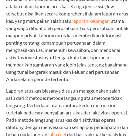
adalah dalam laporan arus kas. Ketiga jenis
cash flow
tersebut disajikan secara komprehensif dalam laporan arus
kas, yang merupakan salah satu
laporan keuangan
utama
yang wajib dibuat oleh perusahaan, baik perusahaan publik
maupun privat. Laporan arus kas memberikan informasi
penting tentang kemampuan perusahaan dalam
menghasilkan kas, memenuhi kewajiban, dan mendanai
aktivitas investasinya. Dengan kata lain, laporan ini
memberikan gambaran yang lebih jelas tentang bagaimana
uang tunai bergerak masuk dan keluar dari perusahaan
Anda selama periode tertentu.
Laporan arus kas biasanya disusun menggunakan salah
satu dari 2 metode: metode langsung atau metode tidak
langsung. Perbedaan utama antara kedua metode ini
terletak pada cara penyajian arus kas dari aktivitas operasi.
Pada metode langsung, arus kas dari aktivitas operasi
dihitung dengan menyesuaikan setiap pos pendapatan dan
beban pada laporan
laba rugi
dari basis akrual ke basis kas.