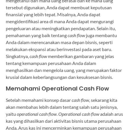
mengetahui dari mana uang berasal dan ke mana uang
tersebut digunakan, Anda dapat membuat keputusan
finansial yang lebih tepat. Misalnya, Anda dapat
mengidentifikasi area di mana Anda dapat mengurangi
pengeluaran atau meningkatkan pendapatan. Selain itu,
pemahaman yang baik tentang
cash flow
juga membantu
Anda dalam merencanakan masa depan bisnis, seperti
melakukan ekspansi atau berinvestasi pada aset baru.
Singkatnya,
cash flow
memberikan gambaran yang jelas
tentang kemampuan perusahaan Anda dalam
menghasilkan dan mengelola uang, yang merupakan faktor
krusial dalam keberlangsungan dan kesuksesan bisnis.
Memahami Operational Cash Flow
Setelah memahami konsep dasar
cash flow
, sekarang kita
akan membahas lebih dalam tentang salah satu jenisnya,
yaitu
operational cash flow
.
Operational cash flow
adalah arus
kas yang dihasilkan dari aktivitas bisnis utama perusahaan
Anda. Arus kas ini mencerminkan kemampuan perusahaan