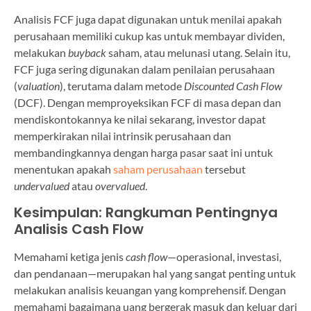
Analisis FCF juga dapat digunakan untuk menilai apakah
perusahaan memiliki cukup kas untuk membayar dividen,
melakukan
buyback
saham, atau melunasi utang. Selain itu,
FCF juga sering digunakan dalam penilaian perusahaan
(
valuation
), terutama dalam metode
Discounted Cash Flow
(DCF). Dengan memproyeksikan FCF di masa depan dan
mendiskontokannya ke nilai sekarang, investor dapat
memperkirakan nilai intrinsik perusahaan dan
membandingkannya dengan harga pasar saat ini untuk
menentukan apakah
saham perusahaan
tersebut
undervalued
atau
overvalued
.
Kesimpulan: Rangkuman Pentingnya
Analisis Cash Flow
Memahami ketiga jenis
cash flow
—operasional, investasi,
dan pendanaan—merupakan hal yang sangat penting untuk
melakukan analisis keuangan yang komprehensif. Dengan
memahami bagaimana uang bergerak masuk dan keluar dari