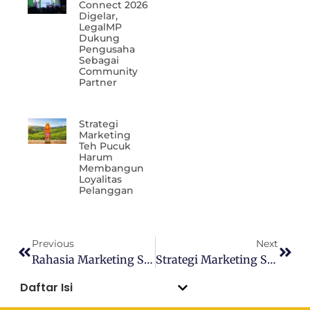
Connect 2026
Digelar,
LegalMP
Dukung
Pengusaha
Sebagai
Community
Partner
Strategi
Marketing
Teh Pucuk
Harum
Membangun
Loyalitas
Pelanggan
Previous
Next
Rahasia Marketing Samsung: Konsisten Dominasi Pasar Global
Strategi Marketing Scarlett X Hearts2Hearts: Tingkatkan Penjualan 24,61%
Daftar Isi