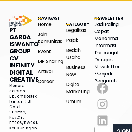
NAVIGASI
NEWSLETTER
Home
Jadi Paling
CATEGORY
PT
Legalitas
Cepat
Join
GARDA
Menerima
Pajak
Komunitas
ISWANTO
Informasi
Bedah
GROUP
Event
Terhangat
Usaha
CV
Dengan
MP Sharing
INFINITY
Newsletter
Business
Artikel
DIGITAL
Menjadi
Now
CREATIVE
Pengaruh
Career
Digital
Menara
Marketing
Selatan
BpJamsostek
Umum
Lantai 12
Jl.
Gatot
Subroto,
Kav.38,
RT006/RW001,
Kel. Kuningan
SIGN