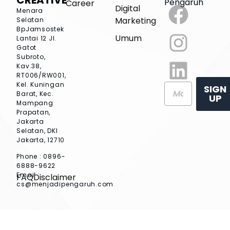
Pengaruh
Career
Digital
Menara
Marketing
Selatan
BpJamsostek
Umum
Lantai 12
Jl.
Gatot
Subroto,
Kav.38,
RT006/RW001,
Kel. Kuningan
SIGN
Barat, Kec.
UP
Mampang
Prapatan,
Jakarta
Selatan, DKI
Jakarta, 12710
Phone : 0896-
6888-9622
Email :
FAQ
Disclaimer
cs@menjadipengaruh.com