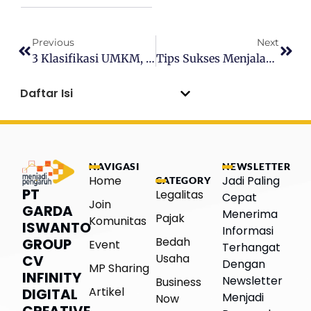
Previous
Next
3 Klasifikasi UMKM, Binsismu Masuk Kategori Mana?
Tips Sukses Menjalankan CV, Omset Naik Drastis
Daftar Isi
NAVIGASI
NEWSLETTER
Home
Jadi Paling
CATEGORY
PT
Legalitas
Cepat
Join
GARDA
Menerima
Pajak
Komunitas
ISWANTO
Informasi
Bedah
GROUP
Event
Terhangat
Usaha
CV
Dengan
MP Sharing
INFINITY
Newsletter
Business
Artikel
DIGITAL
Menjadi
Now
CREATIVE